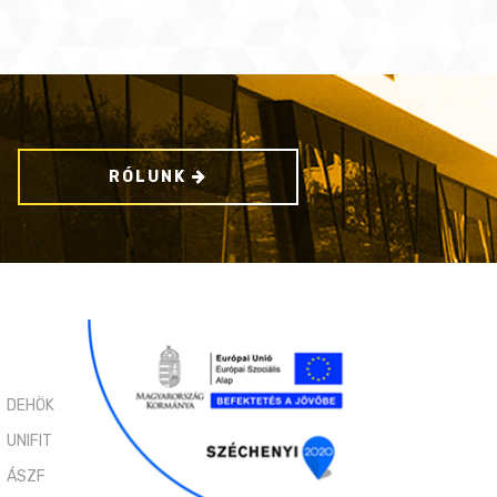
RÓLUNK
DEHÖK
UNIFIT
ÁSZF