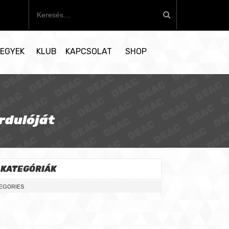
K
e
r
e
EGYEK
KLUB
KAPCSOLAT
SHOP
s
é
s
:
rdulóját
KATEGÓRIÁK
EGORIES