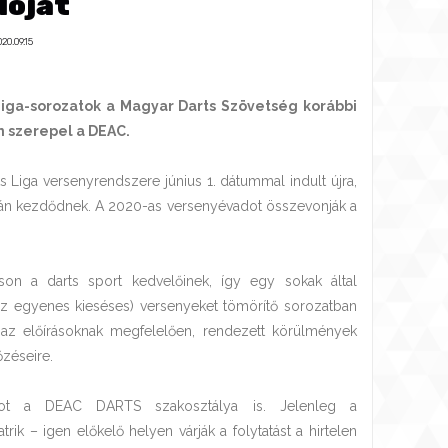
lóját
20.09.15
Liga-sorozatok a Magyar Darts Szövetség korábbi
n szerepel a DEAC.
Liga versenyrendszere június 1. dátummal indult újra,
án kezdődnek. A 2020-as versenyévadot összevonják a
son a darts sport kedvelőinek, így egy sokak által
z egyenes kieséses) versenyeket tömörítő sorozatban
 az előírásoknak megfelelően, rendezett körülmények
zéseire.
atot a DEAC DARTS szakosztálya is. Jelenleg a
ik – igen előkelő helyen várják a folytatást a hirtelen