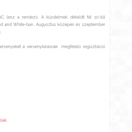
EAC lesz a rendező. A küzdelmek délelőtt fél 10-től
Red and White-ban. Augusztus közepén és szeptember
.
rsenyeket a versenykiírásnak megfelelő regisztráció
óak.