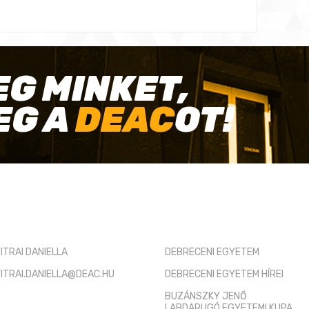
EG MINKET,
EG A
DEAC
OT!
TÓ KAPCSOLAT
HASZNOS LINKEK
ITRAI DANIELLA
DEBRECENI EGYETEM
ITRAI.DANIELLA@DEAC.HU
DEBRECENI EGYETEM HÍREI
BUZÁNSZKY JENŐ
LABDARUGÓ EGYETEMI KUPA