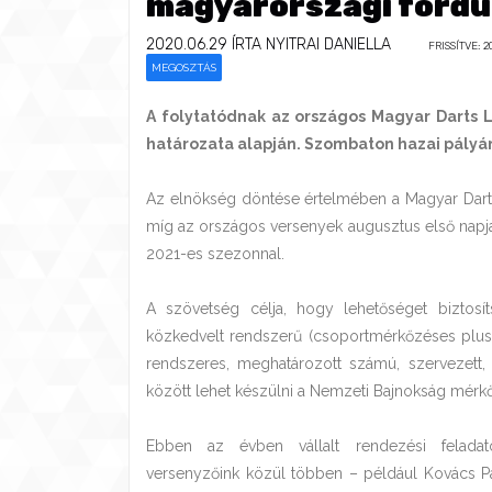
magyarországi fordu
2020.06.29
ÍRTA NYITRAI DANIELLA
FRISSÍTVE: 20
MEGOSZTÁS
A folytatódnak az országos Magyar Darts 
határozata alapján. Szombaton hazai pályá
Az elnökség döntése értelmében a Magyar Darts 
míg az országos versenyek augusztus első napj
2021-es szezonnal.
A szövetség célja, hogy lehetőséget biztosít
közkedvelt rendszerű (csoportmérkőzéses plus
rendszeres, meghatározott számú, szervezett,
között lehet készülni a Nemzeti Bajnokság mérkő
Ebben az évben vállalt rendezési felad
versenyzőink közül többen – például Kovács Patr