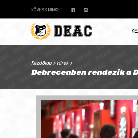
KÖVESS MINKET
KE
Kezdőlap
>
Hírek
>
Debrecenben rendezik a D