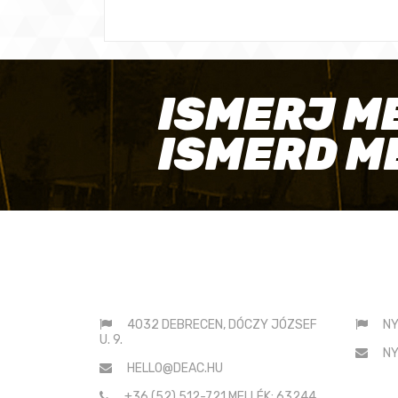
ISMERJ M
ISMERD M
ELÉRHETŐSÉGEINK
SAJ
4032 DEBRECEN, DÓCZY JÓZSEF
NY
U. 9.
NY
HELLO@DEAC.HU
+36 (52) 512-721 MELLÉK: 63244