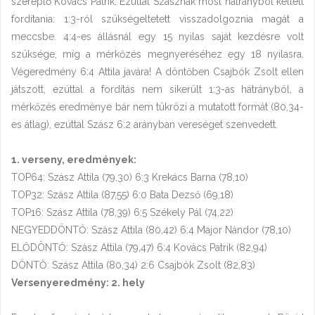
szereplő Kovács Patrik. Ezúttal Szásznak most hátrányból kellett
fordítania: 1:3-ról szükségeltetett visszadolgoznia magát a
meccsbe. 4:4-es állásnál egy 15 nyilas saját kezdésre volt
szüksége, míg a mérkőzés megnyeréséhez egy 18 nyilasra.
Végeredmény 6:4 Attila javára! A döntőben Csajbók Zsolt ellen
játszott, ezúttal a fordítás nem sikerült 1:3-as hátrányból, a
mérkőzés eredménye bár nem tükrözi a mutatott formát (80,34-
es átlag), ezúttal Szász 6:2 arányban vereséget szenvedett.
1. verseny, eredmények:
TOP64: Szász Attila (79,30) 6:3 Krekács Barna (78,10)
TOP32: Szász Attila (87,55) 6:0 Bata Dezső (69,18)
TOP16: Szász Attila (78,39) 6:5 Székely Pál (74,22)
NEGYEDDÖNTŐ: Szász Attila (80,42) 6:4 Major Nándor (78,10)
ELŐDÖNTŐ: Szász Attila (79,47) 6:4 Kovács Patrik (82,94)
DÖNTŐ: Szász Attila (80,34) 2:6 Csajbók Zsolt (82,83)
Versenyeredmény: 2. hely