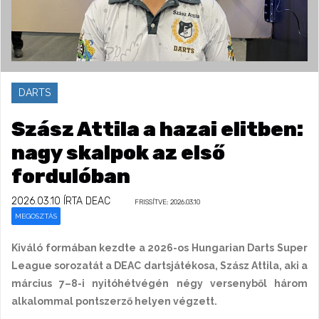
DARTS
Szász Attila a hazai elitben:
nagy skalpok az első
fordulóban
2026.03.10
ÍRTA DEAC
FRISSÍTVE: 2026.03.10
MEGOSZTÁS
Kiváló formában kezdte a 2026-os Hungarian Darts Super
League sorozatát a DEAC dartsjátékosa, Szász Attila, aki a
március 7–8-i nyitóhétvégén négy versenyből három
alkalommal pontszerző helyen végzett.