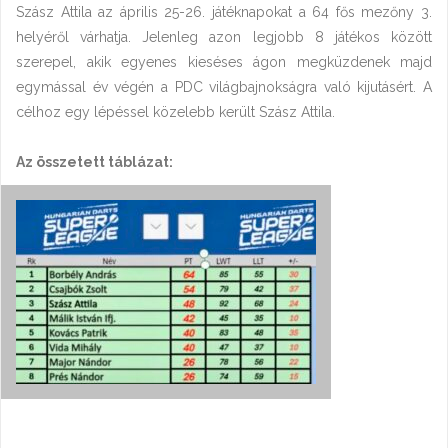
Szász Attila az április 25-26. játéknapokat a 64 fős mezőny 3.
helyéről várhatja. Jelenleg azon legjobb 8 játékos között
szerepel, akik egyenes kieséses ágon megküzdenek majd
egymással év végén a PDC világbajnokságra való kijutásért. A
célhoz egy lépéssel közelebb került Szász Attila.
Az összetett táblázat: