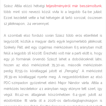
Szász Attila előző hétvégi
teljesítményéről már beszámoltunk
,
több mint 100 nevező közül vívta ki a legjobb 64-be jutást.
Ezzel kezdetét vette a hat hétvégén át tartó sorozat, összesen
12 játéknapon, 24 versennyel.
A szombati első forduló során Szász több erős ellenfelet is
legyőzött, köztük a magyar darts egyik legismertebb játékosát,
Székely Pált, akit egy izgalmas mérkőzésen 6:5 arányban múlt
felül a legjobb 16 között. Érezhető volt már a parti előtt is, hogy
egy jó formának örvendő Szászt lehet a dobóléceknél látni,
hiszen az első mérkőzését 79,30-as, második mérkőzésén
pedig 87,55-ös körátlaggal jutott el „Pengéig”. A mérkőzést
78,39-es körátlaggal nyerte meg. A negyeddöntőben az első
PDC-színpadon győzelmet elérő Major Nándor várta. Attila a
mérkőzés kezdetekor 4:1 arányban nagy előnyre tett szert, így
végül 80,42-es átlagának köszönhetően 6:4-gyel jutott az
elődöntőbe. Itt várta őt a 2026-os dartsvilágbajnokságon is