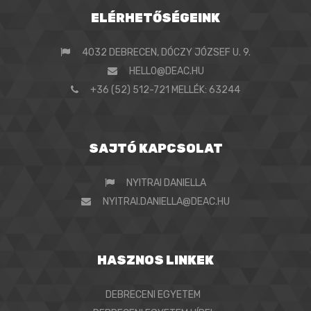
ELÉRHETŐSÉGEINK
4032 DEBRECEN, DÓCZY JÓZSEF U. 9.
HELLO@DEAC.HU
+36 (52) 512-721 MELLÉK: 63244
SAJTÓ KAPCSOLAT
NYITRAI DANIELLA
NYITRAI.DANIELLA@DEAC.HU
HASZNOS LINKEK
DEBRECENI EGYETEM