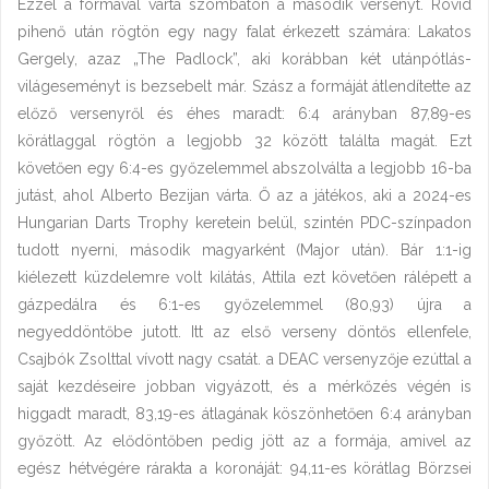
Ezzel a formával várta szombaton a második versenyt. Rövid
pihenő után rögtön egy nagy falat érkezett számára: Lakatos
Gergely, azaz „The Padlock”, aki korábban két utánpótlás-
világeseményt is bezsebelt már. Szász a formáját átlendítette az
előző versenyről és éhes maradt: 6:4 arányban 87,89-es
körátlaggal rögtön a legjobb 32 között találta magát. Ezt
követően egy 6:4-es győzelemmel abszolválta a legjobb 16-ba
jutást, ahol Alberto Bezijan várta. Ő az a játékos, aki a 2024-es
Hungarian Darts Trophy keretein belül, szintén PDC-színpadon
tudott nyerni, második magyarként (Major után). Bár 1:1-ig
kiélezett küzdelemre volt kilátás, Attila ezt követően rálépett a
gázpedálra és 6:1-es győzelemmel (80,93) újra a
negyeddöntőbe jutott. Itt az első verseny döntős ellenfele,
Csajbók Zsolttal vívott nagy csatát. a DEAC versenyzője ezúttal a
saját kezdéseire jobban vigyázott, és a mérkőzés végén is
higgadt maradt, 83,19-es átlagának köszönhetően 6:4 arányban
győzött. Az elődöntőben pedig jött az a formája, amivel az
egész hétvégére rárakta a koronáját: 94,11-es körátlag Börzsei