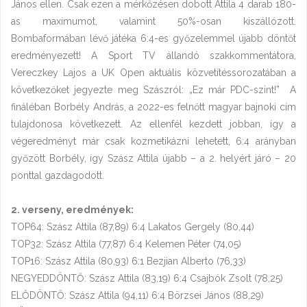
János ellen. Csak ezen a mérkőzésen dobott Attila 4 darab 180-
as maximumot, valamint 50%-osan kiszállózott.
Bombaformában lévő játéka 6:4-es győzelemmel újabb döntőt
eredményezett! A Sport TV állandó szakkommentátora,
Vereczkey Lajos a UK Open aktuális közvetítéssorozatában a
következőket jegyezte meg Szászról: „Ez már PDC-szint!” A
fináléban Borbély András, a 2022-es felnőtt magyar bajnoki cím
tulajdonosa következett. Az ellenfél kezdett jobban, így a
végeredményt már csak kozmetikázni lehetett, 6:4 arányban
győzött Borbély, így Szász Attila újabb – a 2. helyért járó – 20
ponttal gazdagodott.
2. verseny, eredmények:
TOP64: Szász Attila (87,89) 6:4 Lakatos Gergely (80,44)
TOP32: Szász Attila (77,87) 6:4 Kelemen Péter (74,05)
TOP16: Szász Attila (80,93) 6:1 Bezjian Alberto (76,33)
NEGYEDDÖNTŐ: Szász Attila (83,19) 6:4 Csajbók Zsolt (78,25)
ELŐDÖNTŐ: Szász Attila (94,11) 6:4 Börzsei János (88,29)