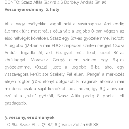
DÖNTŐ: Szász Attila (84,93) 4:6 Borbély András (89,15)
Versenyeredmény: 2. hely
Attila nagy esélyekkel vágott neki a vasárnapnak. Ami eddig
álomnak tűnt, most reális céllá vált: a legjobb 8-ban végezni az
első hétvégét követően. Szász egy 6:3-as győzelemmel indított.
A legjobb 32-ben a már PDC-színpadon szintén megjárt Csóka
András fogadta őt, akit 6:4-gyel múlt felül, közel 80-as
körátlaggal. Moravetz Gergő ellen szintén egy 6:4-es
győzelemmel (83,12) jutott a legjobb 8-ba, ahol egy
visszavágóra került sor Székely Pál ellen. „Penge” a mérkőzés
elején rögtön 3:0-s előnyt dolgozott ki magának, ahonnan már
mindenki csak a saját kezdését tudta hozni, így 6:3 arányban
ezúttal a „rutin” győzött, Szász Attila pedig 8 ponttal lett
gazdagabb.
3. verseny, eredmények:
TOP64: Szász Attila (71,82) 6:3 Váczi Zoltán (66,88)