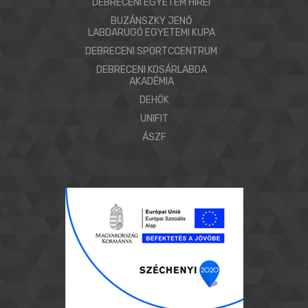
DEBRECENI EGYETEM HÍREI
BUZÁNSZKY JENŐ
LABDARUGÓ EGYETEMI KUPA
DEBRECENI SPORTCCENTRUM
DEBRECENI KOSÁRLABDA
AKADÉMIA
DEHÖK
UNIFIT
ÁSZF