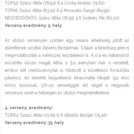
TOP32: Szász Attila (78,93) 6:4 Csóka András (74,82)
TOP16: Szász Attila (83,12) 6:4 Moravetz Gergő (84,99)
NEGYEDDÖNTŐ: Szász Attila (76,55) 3:6 Székely Pál (82,20)
Verseny eredmény: 5. hely
Az utolsó versenyen szintén egy revans lehetőség jutott az
ellenfélnek, ezúttal Alberto Bezijannak. S talán a fáradtság jelei is
megmutatkoztak a mérkőzés kezdetekor is. A 0:4-es hátrányból
küzdötte vissza magát Attila, s 5:4 arányban már ő vezetett,
amikor két mérkőzésnyilat is hibázott a következő fordulóba
jutáshoz. Az ellenfél kegyetlenül kihasználta hibáját, így első
körös búcsúval, 5:6-os vereséggel ért véget a negyedik
versenye, ezen a hétvégén az utolsó megmérettetése.
4. verseny, eredmény:
TOP64: Szász Attila (73,74) 5-6 Alberto Bezijan (75,46)
Verseny eredmény: 33. hely