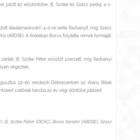
 jutott az elődöntőbe, ifj. Szőke és Szász pedig 4-1-
dott diadalmaskodni: 4-2-re verte Radványit, míg Szász
ól (ABDSE). A fináléban Boros folytatta remek formáját,
tak: ifj. Szőke Péter ezüstöt szerzett, míg Radványi
elyen végeztek.
ugusztus 22-én rendezik Debrecenben az Arany Bikák
tokért szállnak harcba az év végi döntőbe jutásért.
, ifj. Szőke Péter (DEAC), Boros Sándor (ABDSE), Szász