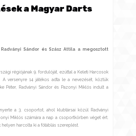
zések a Magyar Darts
g Radványi Sándor és Szász Attila a megosztott
zági régiójának 9. fordulóját, ezúttal a Keleti Harcosok
 A versenyre 14 játékos adta le a nevezését, köztük
őke Péter, Radványi Sándor és Pazonyi Miklós indult a
 nyerte a 3. csoportot, ahol klubtársai közül Radványi
zonyi Miklós számára a nap a csoportkörben véget ért.
helyen harcolta ki a főtáblás szereplést.