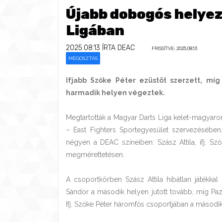
Újabb dobogós helye
Ligában
2025.08.13
ÍRTA DEAC
FRISSÍTVE: 2025.08.13
MEGOSZTÁS
Ifjabb Szőke Péter ezüstöt szerzett, mí
harmadik helyen végeztek.
Megtartották a Magyar Darts Liga kelet-magyarors
– East Fighters Sportegyesület szervezésében.
négyen a DEAC színeiben: Szász Attila, ifj. Sz
megmérettetésen.
A csoportkörben Szász Attila hibátlan játékkal
Sándor a második helyen jutott tovább, míg Pa
Ifj. Szőke Péter háromfős csoportjában a második 