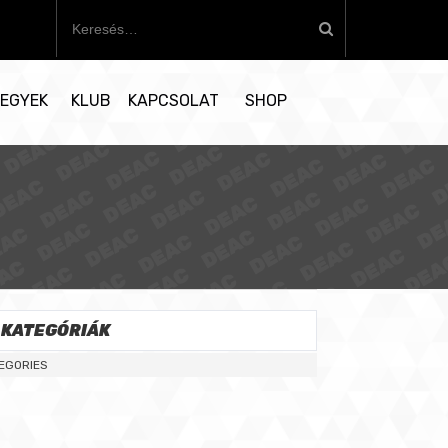
K
e
r
e
EGYEK
KLUB
KAPCSOLAT
SHOP
s
é
s
:
KATEGÓRIÁK
EGORIES