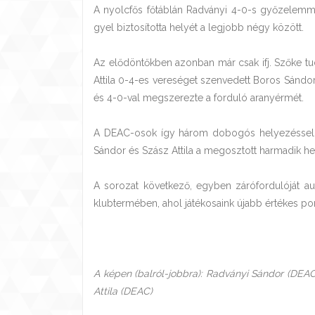
A nyolcfős főtáblán Radványi 4-0-s győzelemmel
gyel biztosította helyét a legjobb négy között.
Az elődöntőkben azonban már csak ifj. Szőke tu
Attila 0-4-es vereséget szenvedett Boros Sándort
és 4-0-val megszerezte a forduló aranyérmét.
A DEAC-osok így három dobogós helyezéssel zár
Sándor és Szász Attila a megosztott harmadik h
A sorozat következő, egyben zárófordulóját a
klubtermében, ahol játékosaink újabb értékes pon
A képen (balról-jobbra): Radványi Sándor (DEAC)
Attila (DEAC)