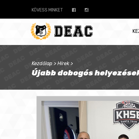
KÖVESS MINKET
KE
Kezdőlap
>
Hírek
>
Újabb dobogós helyezések