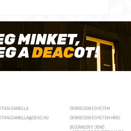
EG MINKET,
EG A
DEAC
OT!
TÓ KAPCSOLAT
HASZNOS LINKEK
ITRAI DANIELLA
DEBRECENI EGYETEM
ITRAI.DANIELLA@DEAC.HU
DEBRECENI EGYETEM HÍREI
BUZÁNSZKY JENŐ