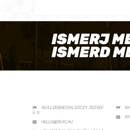
ISMERJ M
ISMERD M
ELÉRHETŐSÉGEINK
SAJ
4032 DEBRECEN, DÓCZY JÓZSEF
NY
U. 9.
NY
HELLO@DEAC.HU