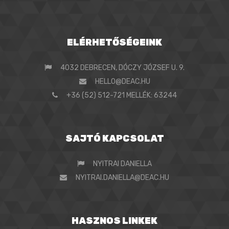
ELÉRHETŐSÉGEINK
4032 DEBRECEN, DÓCZY JÓZSEF U. 9.
HELLO@DEAC.HU
+36 (52) 512-721 MELLÉK: 63244
SAJTÓ KAPCSOLAT
NYITRAI DANIELLA
NYITRAI.DANIELLA@DEAC.HU
HASZNOS LINKEK