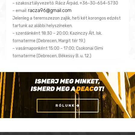
– szakosztályvezető: Rácz Árpád, +36-30-654-5730
racza96@gmail.com
– email:
Jelenleg a teremszezon zajlik, heti két korongos edzést
tartunk az alábbi helyszíneken.
– szerdánként 18:30 – 20:00; Kazinczy Ált. Isk.
tornaterme (Debrecen, Margit tér 19.)
– vasárnaponként 15:00 – 17:00; Csokonai Gimi
tornaterme (Debrecen, Békessy B. u. 12.)
ISMERJ MEG MINKET,
ISMERD MEG A
DEAC
OT!
RÓLUNK