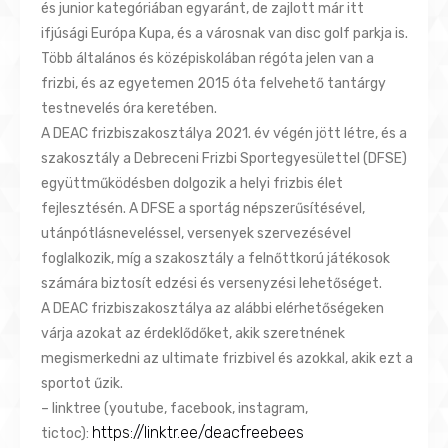
és junior kategóriában egyaránt, de zajlott már itt
ifjúsági Európa Kupa, és a városnak van disc golf parkja is.
Több általános és középiskolában régóta jelen van a
frizbi, és az egyetemen 2015 óta felvehető tantárgy
testnevelés óra keretében.
A DEAC frizbiszakosztálya 2021. év végén jött létre, és a
szakosztály a Debreceni Frizbi Sportegyesülettel (DFSE)
együttműködésben dolgozik a helyi frizbis élet
fejlesztésén. A DFSE a sportág népszerűsítésével,
utánpótlásneveléssel, versenyek szervezésével
foglalkozik, míg a szakosztály a felnőttkorú játékosok
számára biztosít edzési és versenyzési lehetőséget.
A DEAC frizbiszakosztálya az alábbi elérhetőségeken
várja azokat az érdeklődőket, akik szeretnének
megismerkedni az ultimate frizbivel és azokkal, akik ezt a
sportot űzik.
– linktree (youtube, facebook, instagram,
https://linktr.ee/deacfreebees
tictoc):