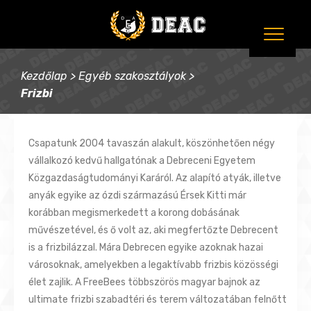
Kezdőlap
>
Egyéb szakosztályok
>
Frizbi
Csapatunk 2004 tavaszán alakult, köszönhetően négy
vállalkozó kedvű hallgatónak a Debreceni Egyetem
Közgazdaságtudományi Karáról. Az alapító atyák, illetve
anyák egyike az ózdi származású Érsek Kitti már
korábban megismerkedett a korong dobásának
művészetével, és ő volt az, aki megfertőzte Debrecent
is a frizbilázzal. Mára Debrecen egyike azoknak hazai
városoknak, amelyekben a legaktívabb frizbis közösségi
élet zajlik. A FreeBees többszörös magyar bajnok az
ultimate frizbi szabadtéri és terem változatában felnőtt