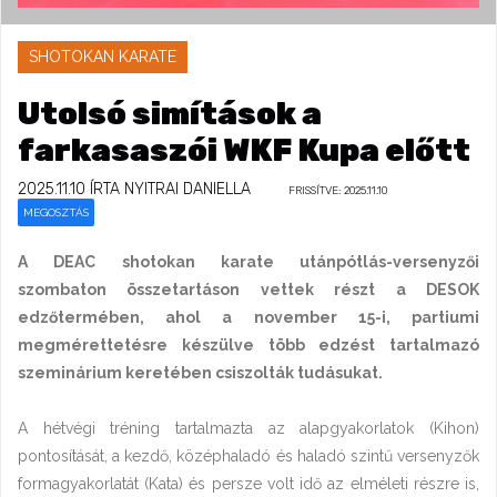
SHOTOKAN KARATE
Utolsó simítások a
farkasaszói WKF Kupa előtt
2025.11.10
ÍRTA NYITRAI DANIELLA
FRISSÍTVE: 2025.11.10
MEGOSZTÁS
A DEAC shotokan karate utánpótlás-versenyzői
szombaton összetartáson vettek részt a DESOK
edzőtermében, ahol a november 15-i, partiumi
megmérettetésre készülve több edzést tartalmazó
szeminárium keretében csiszolták tudásukat.
A hétvégi tréning tartalmazta az alapgyakorlatok (Kihon)
pontosítását, a kezdő, középhaladó és haladó szintű versenyzők
formagyakorlatát (Kata) és persze volt idő az elméleti részre is,