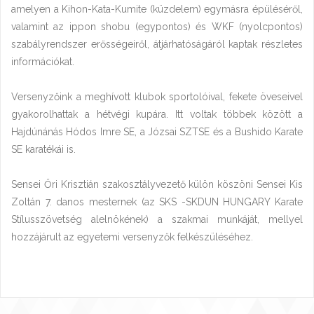
amelyen a Kihon-Kata-Kumite (küzdelem) egymásra épüléséről,
valamint az ippon shobu (egypontos) és WKF (nyolcpontos)
szabályrendszer erősségeiről, átjárhatóságáról kaptak részletes
információkat.
Versenyzőink a meghívott klubok sportolóival, fekete öveseivel
gyakorolhattak a hétvégi kupára. Itt voltak többek között a
Hajdúnánás Hódos Imre SE, a Józsai SZTSE és a Bushido Karate
SE karatékái is.
Sensei Őri Krisztián szakosztályvezető külön köszöni Sensei Kis
Zoltán 7. danos mesternek (az SKS -SKDUN HUNGARY Karate
Stílusszövetség alelnökének) a szakmai munkáját, mellyel
hozzájárult az egyetemi versenyzők felkészüléséhez.