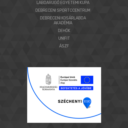
LABDARUGÓ EGYETEMI KUPA
DEBRECENI SPORTCCENTRUM
DEBRECENI KOSÁRLABDA
AKADÉMIA
DEHÖK
UNIFIT
ÁSZF