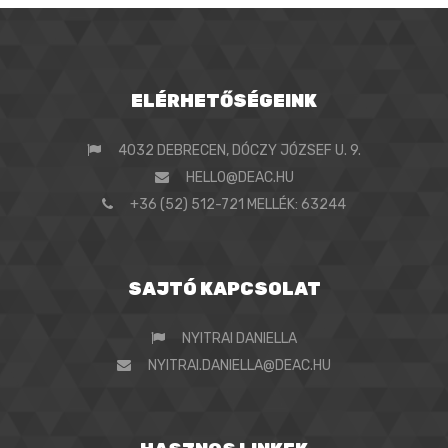
ELÉRHETŐSÉGEINK
4032 DEBRECEN, DÓCZY JÓZSEF U. 9.
HELLO@DEAC.HU
+36 (52) 512-721 MELLÉK: 63244
SAJTÓ KAPCSOLAT
NYITRAI DANIELLA
NYITRAI.DANIELLA@DEAC.HU