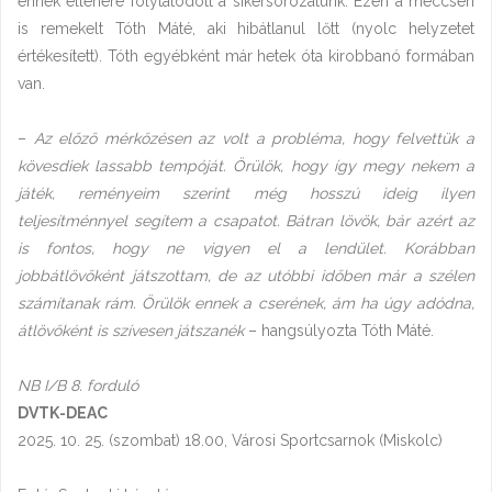
ennek ellenére folytatódott a sikersorozatunk. Ezen a meccsen
is remekelt Tóth Máté, aki hibátlanul lőtt (nyolc helyzetet
értékesített). Tóth egyébként már hetek óta kirobbanó formában
van.
–
Az előző mérkőzésen az volt a probléma, hogy felvettük a
kövesdiek lassabb tempóját. Örülök, hogy így megy nekem a
játék, reményeim szerint még hosszú ideig ilyen
teljesítménnyel segítem a csapatot. Bátran lövök, bár azért az
is fontos, hogy ne vigyen el a lendület. Korábban
jobbátlövőként játszottam, de az utóbbi időben már a szélen
számítanak rám. Örülök ennek a cserének, ám ha úgy adódna,
átlövőként is szívesen játszanék
– hangsúlyozta Tóth Máté.
NB I/B 8. forduló
DVTK-DEAC
2025. 10. 25. (szombat) 18.00, Városi Sportcsarnok (Miskolc)