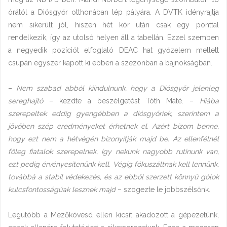
órától a Diósgyőr otthonában lép pályára. A DVTK idényrajtja
nem sikerült jól, hiszen hét kör után csak egy ponttal
rendelkezik, így az utolsó helyen áll a tabellán. Ezzel szemben
a negyedik pozíciót elfoglaló DEAC hat győzelem mellett
csupán egyszer kapott ki ebben a szezonban a bajnokságban.
–
Nem szabad abból kiindulnunk, hogy a Diósgyőr jelenleg
sereghajtó
– kezdte a beszélgetést Tóth Máté. –
Hiába
szerepeltek eddig gyengébben a diósgyőriek, szerintem a
jövőben szép eredményeket érhetnek el. Azért bízom benne,
hogy ezt nem a hétvégén bizonyítják majd be. Az ellenfélnél
főleg fiatalok szerepelnek, így nekünk nagyobb rutinunk van,
ezt pedig érvényesítenünk kell. Végig fókuszáltnak kell lennünk,
továbbá a stabil védekezés, és az ebből szerzett könnyű gólok
kulcsfontosságúak lesznek majd
– szögezte le jobbszélsőnk.
Legutóbb a Mezőkövesd ellen kicsit akadozott a gépezetünk,