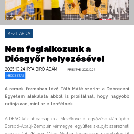
KÉZILABDA
Nem foglalkozunk a
Diósgyőr helyezésével
2025.10.24
ÍRTA BIRÓ ÁDÁM
FRISSÍTVE: 2025.10.24
MEGOSZTÁS
A remek formában lévő Tóth Máté szerint a Debreceni
Egyetem alakulata abból is profitálhat, hogy nagyobb
rutinja van, mint az ellenfélnek.
A DEAC kézilabdacsapata a Mezőkövesd legyőzése után újabb
Borsod-Abaúj-Zemplén vármegyei együttes skalpját szerezheti
meg az NB I/B-ben. Mándi Norbert legénysége szombaton 18