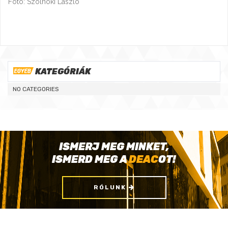
Fotó: Szolnoki László
KATEGÓRIÁK
NO CATEGORIES
ISMERJ MEG MINKET,
ISMERD MEG A
DEAC
OT!
RÓLUNK