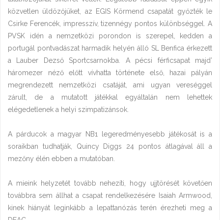
közvetlen üldözőjüket, az EGIS Körmend csapatát győzték le
Csirke Ferencék, impresszív, tizennégy pontos különbséggel. A
PVSK idén a nemzetközi porondon is szerepel, kedden a
portugál pontvadászat harmadik helyén álló SL Benfica érkezett
a Lauber Dezső Sportcsarnokba. A pécsi férficsapat majd’
háromezer néző előtt vívhatta története első, hazai pályán
megrendezett nemzetközi csatáját, ami ugyan vereséggel
zárult, de a mutatott játékkal egyáltalán nem lehettek
elégedetlenek a helyi szimpatizánsok.
A párducok a magyar NB1 legeredményesebb játékosát is a
soraikban tudhatják, Quincy Diggs 24 pontos átlagával áll a
mezőny élén ebben a mutatóban.
A mieink helyzetét tovább nehezíti, hogy ujjtörését követően
továbbra sem állhat a csapat rendelkezésére Isaiah Armwood,
kinek hiányát leginkább a lepattanózás terén érezheti meg a