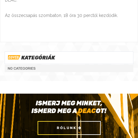
DEAC.
Az összecsapás szombaton, 18 óra 30 perctől kezdődik.
KATEGÓRIÁK
NO CATEGORIES
ISMERJ MEG MINKET,
ISMERD MEG A
DEAC
OT!
RÓLUNK