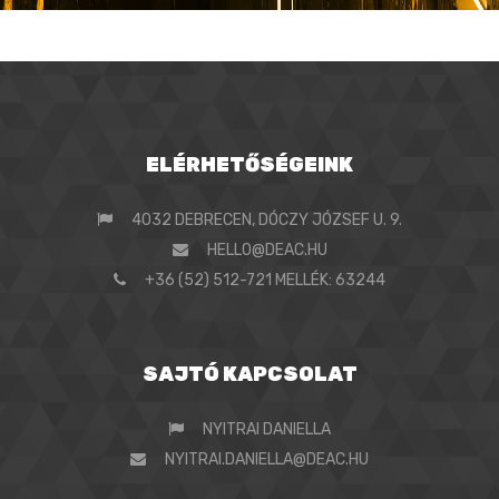
ELÉRHETŐSÉGEINK
4032 DEBRECEN, DÓCZY JÓZSEF U. 9.
HELLO@DEAC.HU
+36 (52) 512-721 MELLÉK: 63244
SAJTÓ KAPCSOLAT
NYITRAI DANIELLA
NYITRAI.DANIELLA@DEAC.HU