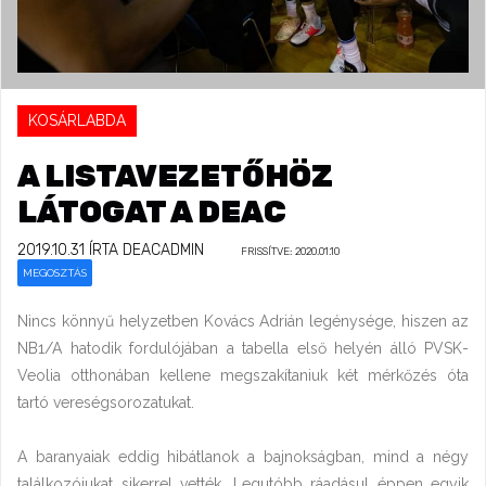
KOSÁRLABDA
A LISTAVEZETŐHÖZ
LÁTOGAT A DEAC
2019.10.31
ÍRTA DEACADMIN
FRISSÍTVE: 2020.01.10
MEGOSZTÁS
Nincs könnyű helyzetben Kovács Adrián legénysége, hiszen az
NB1/A hatodik fordulójában a tabella első helyén álló PVSK-
Veolia otthonában kellene megszakítaniuk két mérkőzés óta
tartó vereségsorozatukat.
A baranyaiak eddig hibátlanok a bajnokságban, mind a négy
találkozójukat sikerrel vették. Legutóbb ráadásul éppen egyik