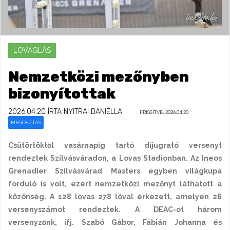
LOVAGLÁS
Nemzetközi mezőnyben
bizonyítottak
2026.04.20
ÍRTA NYITRAI DANIELLA
FRISSÍTVE: 2026.04.20
MEGOSZTÁS
Csütörtöktől vasárnapig tartó díjugrató versenyt
rendeztek Szilvásváradon, a Lovas Stadionban. Az Ineos
Grenadier Szilvásvárad Masters egyben világkupa
forduló is volt, ezért nemzetközi mezőnyt láthatott a
közönség. A 128 lovas 278 lóval érkezett, amelyen 26
versenyszámot rendeztek. A DEAC-ot három
versenyzőnk, ifj. Szabó Gábor, Fábián Johanna és