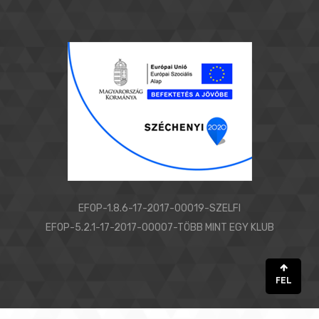
EFOP-1.8.6-17-2017-00019-SZELFI
EFOP-5.2.1-17-2017-00007-TÖBB MINT EGY KLUB
FEL