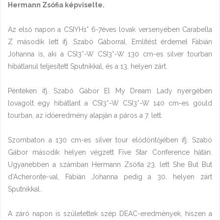
Hermann Zsófia képviselte.
Az első napon a CSIYH1* 6-7éves lovak versenyében Carabella
Z második lett ifj. Szabó Gáborral. Említést érdemel Fábián
Johanna is, aki a CSI3*-W CSI3*-W 130 cm-es silver tourban
hibátlanul teljesített Sputnikkal, és a 13. helyen zárt.
Pénteken ifj. Szabó Gábor El My Dream Lady nyergében
lovagolt egy hibátlant a CSI3*-W CSI3*-W 140 cm-es gould
tourban, az időeredmény alapján a páros a 7. lett.
Szombaton a 130 cm-es silver tour elődöntőjében ifj. Szabó
Gábor második helyen végzett Five Star Conference hátán.
Ugyanebben a számban Hermann Zsófia 23. lett She But But
d’Acheronte-val, Fábián Johanna pedig a 30. helyen zárt
Sputnikkal.
A záró napon is születettek szép DEAC-eredmények, hiszen a