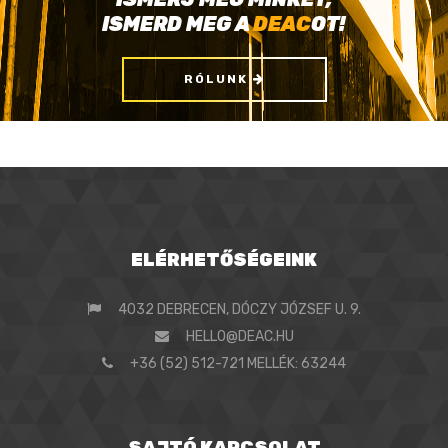
ISMERD MEG A
DEAC
OT!
RÓLUNK
ELÉRHETŐSÉGEINK
4032 DEBRECEN, DÓCZY JÓZSEF U. 9.
HELLO@DEAC.HU
+36 (52) 512-721 MELLÉK: 63244
SAJTÓ KAPCSOLAT