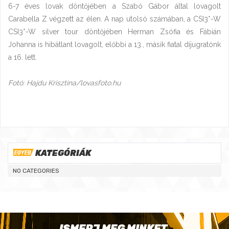
6-7 éves lovak döntőjében a Szabó Gábor által lovagolt
Carabella Z végzett az élen. A nap utolsó számában, a CSI3*-W
CSI3*-W silver tour döntőjében Herman Zsófia és Fábián
Johanna is hibátlant lovagolt, előbbi a 13., másik fiatal díjugratónk
a 16. lett.
Fotó: Hajdu Krisztina/lovasfoto.hu
KATEGÓRIÁK
NO CATEGORIES
ISMERJ MEG MINKET,