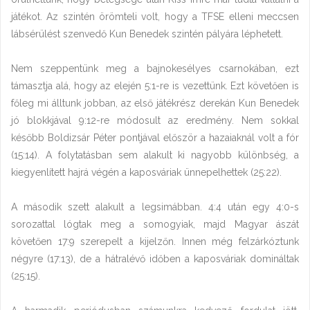
játékot. Az szintén örömteli volt, hogy a TFSE elleni meccsen
lábsérülést szenvedő Kun Benedek szintén pályára léphetett.
Nem szeppentünk meg a bajnokesélyes csarnokában, ezt
támasztja alá, hogy az elején 5:1-re is vezettünk. Ezt követően is
főleg mi álltunk jobban, az első játékrész derekán Kun Benedek
jó blokkjával 9:12-re módosult az eredmény. Nem sokkal
később Boldizsár Péter pontjával először a hazaiaknál volt a fór
(15:14). A folytatásban sem alakult ki nagyobb különbség, a
kiegyenlített hajrá végén a kaposváriak ünnepelhettek (25:22).
A második szett alakult a legsimábban. 4:4 után egy 4:0-s
sorozattal lógtak meg a somogyiak, majd Magyar ászát
követően 17:9 szerepelt a kijelzőn. Innen még felzárkóztunk
négyre (17:13), de a hátralévő időben a kaposváriak domináltak
(25:15).