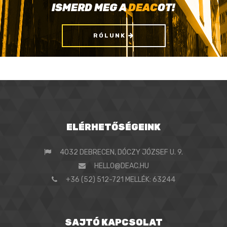
ISMERD MEG A
DEAC
OT!
RÓLUNK
ELÉRHETŐSÉGEINK
4032 DEBRECEN, DÓCZY JÓZSEF U. 9.
HELLO@DEAC.HU
+36 (52) 512-721 MELLÉK: 63244
SAJTÓ KAPCSOLAT