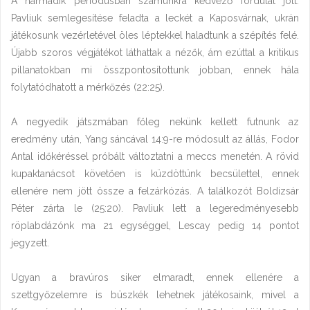
A harmadik periódusban számunkra kedvező fordulat jött.
Pavliuk semlegesítése feladta a leckét a Kaposvárnak, ukrán
játékosunk vezérletével öles léptekkel haladtunk a szépítés felé.
Újabb szoros végjátékot láthattak a nézők, ám ezúttal a kritikus
pillanatokban mi összpontosítottunk jobban, ennek hála
folytatódhatott a mérkőzés (22:25).
A negyedik játszmában főleg nekünk kellett futnunk az
eredmény után, Yang sáncával 14:9-re módosult az állás, Fodor
Antal időkéréssel próbált változtatni a meccs menetén. A rövid
kupaktanácsot követően is küzdöttünk becsülettel, ennek
ellenére nem jött össze a felzárkózás. A találkozót Boldizsár
Péter zárta le (25:20). Pavliuk lett a legeredményesebb
röplabdázónk ma 21 egységgel, Lescay pedig 14 pontot
jegyzett.
Ugyan a bravúros siker elmaradt, ennek ellenére a
szettgyőzelemre is büszkék lehetnek játékosaink, mivel a