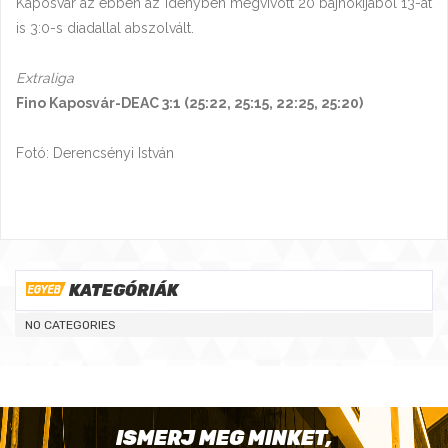
Kaposvár az ebben az idényben megvívott 20 bajnokijából 13-at
is 3:0-s diadallal abszolvált.
Extraliga
Fino Kaposvár-DEAC 3:1 (25:22, 25:15, 22:25, 25:20)
Fotó: Derencsényi István
KATEGÓRIÁK
NO CATEGORIES
ISMERJ MEG MINKET,