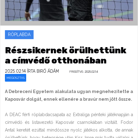
RÖPLABDA
Részsikernek örülhettünk
a címvédő otthonában
2025.02.14
ÍRTA BIRÓ ÁDÁM
FRISSÍTVE: 2025.02.14
MEGOSZTÁS
A Debreceni Egyetem alakulata ugyan megnehezítette a
Kaposvár dolgát, ennek ellenére a bravúr nem jött össze.
A DEAC férfi röplabdacsapata az Extraliga pénteki játéknapján a
címvédő és listavezető Kaposvár csarnokában vizitált. Fodor
Antal keretét ezúttal mindössze nyolc játékos alkotta, de annak
örülhettünk, hogy betegsége után Kiss Imre már tudta vállalni a