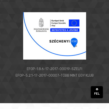
EFOP-1.8.6-17-2017-00019-SZELFI
EFOP-5.2.1-17-2017-00007-TÖBB MINT EGY KLUB
FEL