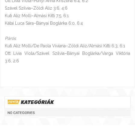
Ott Lívia Viola–Punyi Anna Krisztina 6:4, 6:2
Szável Szilvia–Zöldi Aliz 3:6, 4:6
Kuti Alíz Molli–Almási Kitti 7:5, 6:1
Kátai Luca Sára–Bányai Boglárka 6:0, 6:4
Páros
Kuti Alíz Molli/De Paola Viviana–Zöldi Aliz/Almási Kitti 6:3, 6:1
Ott Lívia Viola/Szável Szilvia–Bányai Boglárka/Varga Viktória
3:6, 2:6
KATEGÓRIÁK
NO CATEGORIES