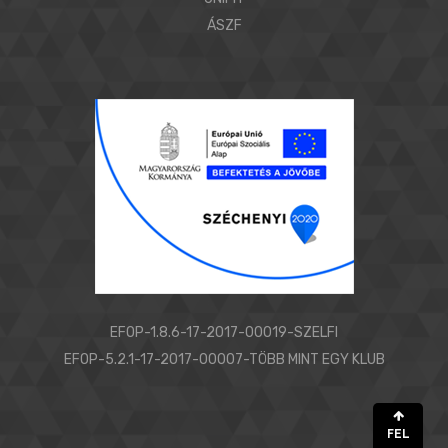
ÁSZF
EFOP-1.8.6-17-2017-00019-SZELFI
EFOP-5.2.1-17-2017-00007-TÖBB MINT EGY KLUB
FEL