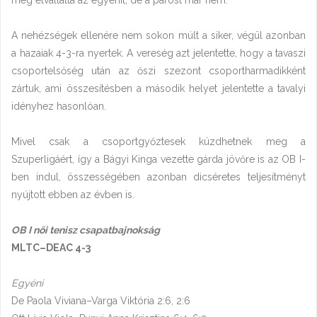
még elvállalta az egyénit, de a párost már nem.
A nehézségek ellenére nem sokon múlt a siker, végül azonban
a hazaiak 4-3-ra nyertek. A vereség azt jelentette, hogy a tavaszi
csoportelsőség után az őszi szezont csoportharmadikként
zártuk, ami összesítésben a második helyet jelentette a tavalyi
idényhez hasonlóan.
Mivel csak a csoportgyőztesek küzdhetnek meg a
Szuperligáért, így a Bágyi Kinga vezette gárda jövőre is az OB I-
ben indul, összességében azonban dicséretes teljesítményt
nyújtott ebben az évben is.
OB I női tenisz csapatbajnokság
MLTC–DEAC 4-3
Egyéni
De Paola Viviana–Varga Viktória 2:6, 2:6