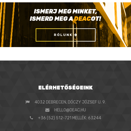
ISMERJ MEG MINKET,
ISMERD MEG A
DEAC
OT!
RÓLUNK
ELÉRHETŐSÉGEINK
4032 DEBRECEN, DÓCZY JÓZSEF U. 9.
HELLO@DEAC.HU
+36 (52) 512-721 MELLÉK: 63244