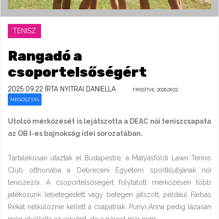
TENISZ
Rangadó a
csoportelsőségért
2025.09.22
ÍRTA NYITRAI DANIELLA
FRISSÍTVE: 2025.09.22
MEGOSZTÁS
Utolsó mérkőzését is lejátszotta a DEAC női teniszcsapata
az OB I-es bajnokság idei sorozatában.
Tartalékosan utaztak el Budapestre, a Mátyásföldi Lawn Tennis
Club otthonába a Debreceni Egyetem sportklubjának női
teniszezői. A csoportelsőségért folytatott mérkőzésen több
jatékosunk lebetegedett vagy betegen játszott, például Fárbás
Rékát nélkülöznie kellett a csapatnak, Punyi Anna pedig lázasan