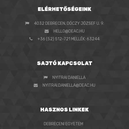
ELÉRHETŐSÉGEINK
4032 DEBRECEN, DÓCZY JÓZSEF U. 9.
HELLO@DEAC.HU
+36 (52) 512-721 MELLÉK: 63244
SAJTÓ KAPCSOLAT
NYITRAI DANIELLA
NYITRAI.DANIELLA@DEAC.HU
HASZNOS LINKEK
DEBRECENI EGYETEM