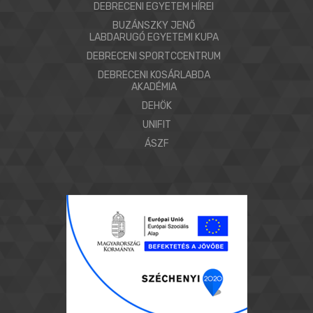
DEBRECENI EGYETEM HÍREI
BUZÁNSZKY JENŐ
LABDARUGÓ EGYETEMI KUPA
DEBRECENI SPORTCCENTRUM
DEBRECENI KOSÁRLABDA
AKADÉMIA
DEHÖK
UNIFIT
ÁSZF