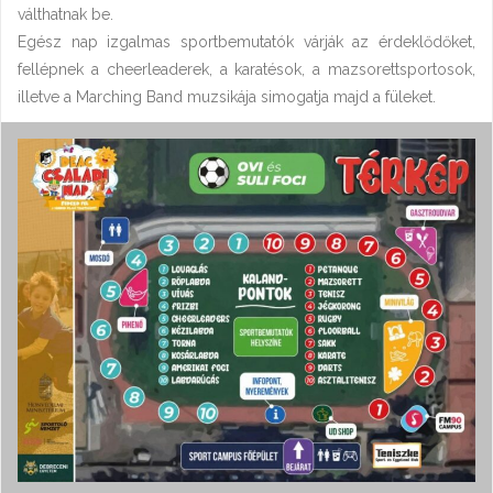
válthatnak be.
Egész nap izgalmas sportbemutatók várják az érdeklődőket,
fellépnek a cheerleaderek, a karatésok, a mazsorettsportosok,
illetve a Marching Band muzsikája simogatja majd a füleket.