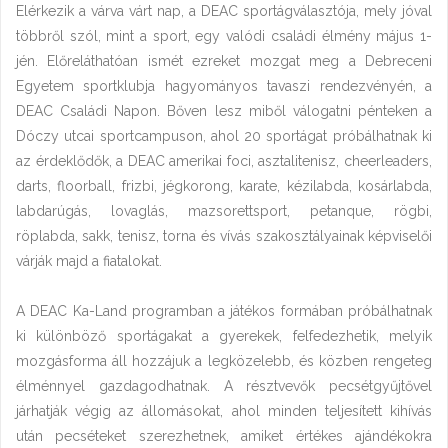
Elérkezik a várva várt nap, a DEAC sportágválasztója, mely jóval
többről szól, mint a sport, egy valódi családi élmény május 1-
jén. Előreláthatóan ismét ezreket mozgat meg a Debreceni
Egyetem sportklubja hagyományos tavaszi rendezvényén, a
DEAC Családi Napon. Bőven lesz miből válogatni pénteken a
Dóczy utcai sportcampuson, ahol 20 sportágat próbálhatnak ki
az érdeklődők, a DEAC amerikai foci, asztalitenisz, cheerleaders,
darts, floorball, frizbi, jégkorong, karate, kézilabda, kosárlabda,
labdarúgás, lovaglás, mazsorettsport, petanque, rögbi,
röplabda, sakk, tenisz, torna és vívás szakosztályainak képviselői
várják majd a fiatalokat.
A DEAC Ka-Land programban a játékos formában próbálhatnak
ki különböző sportágakat a gyerekek, felfedezhetik, melyik
mozgásforma áll hozzájuk a legközelebb, és közben rengeteg
élménnyel gazdagodhatnak. A résztvevők pecsétgyűjtővel
járhatják végig az állomásokat, ahol minden teljesített kihívás
után pecséteket szerezhetnek, amiket értékes ajándékokra