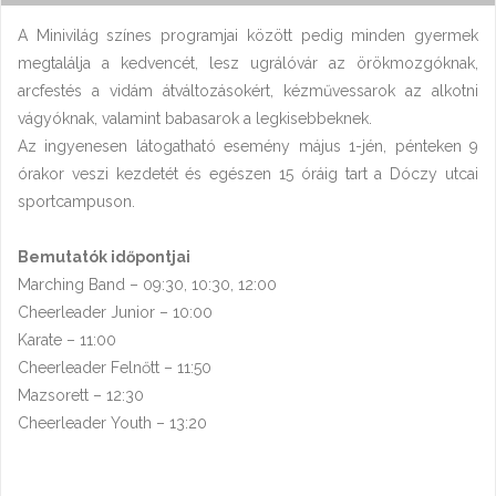
A Minivilág színes programjai között pedig minden gyermek
megtalálja a kedvencét, lesz ugrálóvár az örökmozgóknak,
arcfestés a vidám átváltozásokért, kézművessarok az alkotni
vágyóknak, valamint babasarok a legkisebbeknek.
Az ingyenesen látogatható esemény május 1-jén, pénteken 9
órakor veszi kezdetét és egészen 15 óráig tart a Dóczy utcai
sportcampuson.
Bemutatók időpontjai
Marching Band – 09:30, 10:30, 12:00
Cheerleader Junior – 10:00
Karate – 11:00
Cheerleader Felnőtt – 11:50
Mazsorett – 12:30
Cheerleader Youth – 13:20