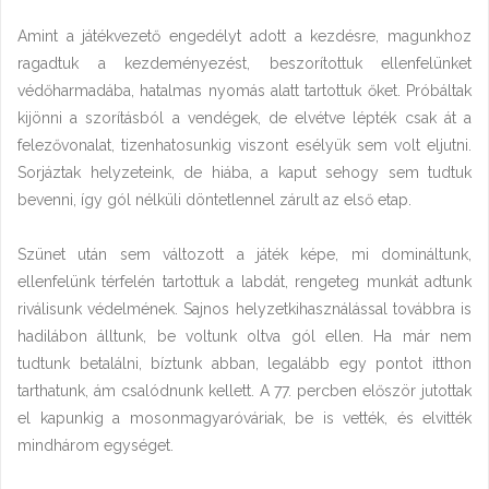
Amint a játékvezető engedélyt adott a kezdésre, magunkhoz
ragadtuk a kezdeményezést, beszorítottuk ellenfelünket
védőharmadába, hatalmas nyomás alatt tartottuk őket. Próbáltak
kijönni a szorításból a vendégek, de elvétve lépték csak át a
felezővonalat, tizenhatosunkig viszont esélyük sem volt eljutni.
Sorjáztak helyzeteink, de hiába, a kaput sehogy sem tudtuk
bevenni, így gól nélküli döntetlennel zárult az első etap.
Szünet után sem változott a játék képe, mi domináltunk,
ellenfelünk térfelén tartottuk a labdát, rengeteg munkát adtunk
riválisunk védelmének. Sajnos helyzetkihasználással továbbra is
hadilábon álltunk, be voltunk oltva gól ellen. Ha már nem
tudtunk betalálni, bíztunk abban, legalább egy pontot itthon
tarthatunk, ám csalódnunk kellett. A 77. percben először jutottak
el kapunkig a mosonmagyaróváriak, be is vették, és elvitték
mindhárom egységet.