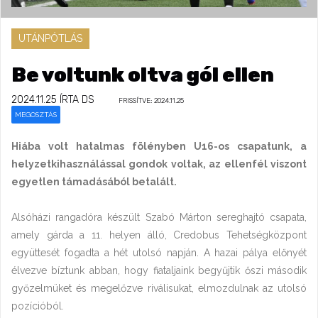
UTÁNPÓTLÁS
Be voltunk oltva gól ellen
2024.11.25
ÍRTA DS
FRISSÍTVE: 2024.11.25
MEGOSZTÁS
Hiába volt hatalmas fölényben U16-os csapatunk, a
helyzetkihasználással gondok voltak, az ellenfél viszont
egyetlen támadásából betalált.
Alsóházi rangadóra készült Szabó Márton sereghajtó csapata,
amely gárda a 11. helyen álló, Credobus Tehetségközpont
együttesét fogadta a hét utolsó napján. A hazai pálya előnyét
élvezve bíztunk abban, hogy fiataljaink begyűjtik őszi második
győzelmüket és megelőzve riválisukat, elmozdulnak az utolsó
pozícióból.