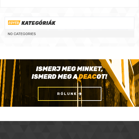
KATEGÓRIÁK
NO CATEGORIES
ISMERJ MEG MINKET,
ISMERD MEG A
DEAC
OT!
RÓLUNK