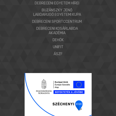
DEBRECENI EGYETEM HÍREI
BUZÁNSZKY JENŐ
LABDARUGÓ EGYETEMI KUPA
DEBRECENI SPORTCCENTRUM
DEBRECENI KOSÁRLABDA
AKADÉMIA
DEHÖK
UNIFIT
ÁSZF