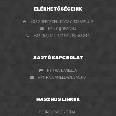
ELÉRHETŐSÉGEINK
4032 DEBRECEN, DÓCZY JÓZSEF U. 9.
HELLO@DEAC.HU
+36 (52) 512-721 MELLÉK: 63244
SAJTÓ KAPCSOLAT
NYITRAI DANIELLA
NYITRAI.DANIELLA@DEAC.HU
HASZNOS LINKEK
DEBRECENI EGYETEM