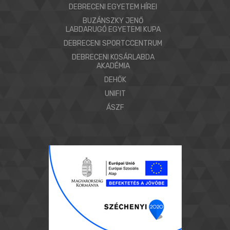
DEBRECENI EGYETEM HÍREI
BUZÁNSZKY JENŐ
LABDARUGÓ EGYETEMI KUPA
DEBRECENI SPORTCCENTRUM
DEBRECENI KOSÁRLABDA
AKADÉMIA
DEHÖK
UNIFIT
ÁSZF