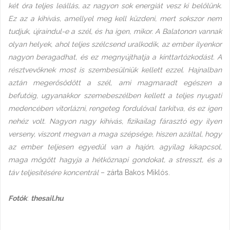
két óra teljes leállás, az nagyon sok energiát vesz ki belőlünk.
Ez az a kihívás, amellyel meg kell küzdeni, mert sokszor nem
tudjuk, újraindul-e a szél, és ha igen, mikor. A Balatonon vannak
olyan helyek, ahol teljes szélcsend uralkodik, az ember ilyenkor
nagyon beragadhat, és ez megnyújthatja a kinttartózkodást. A
résztvevőknek most is szembesülniük kellett ezzel. Hajnalban
aztán megerősödött a szél, ami magmaradt egészen a
befutóig, ugyanakkor szemebeszélben kellett a teljes nyugati
medencében vitorlázni, rengeteg fordulóval tarkítva, és ez igen
nehéz volt. Nagyon nagy kihívás, fizikailag fárasztó egy ilyen
verseny, viszont megvan a maga szépsége, hiszen azáltal, hogy
az ember teljesen egyedül van a hajón, agyilag kikapcsol,
maga mögött hagyja a hétköznapi gondokat, a stresszt, és a
táv teljesítésére koncentrál
– zárta Bakos Miklós.
Fotók
:
thesail.hu