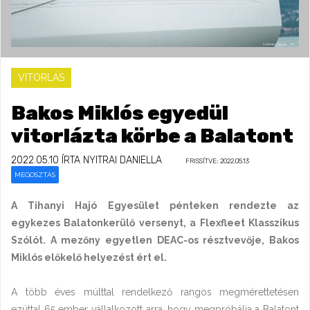
VITORLÁS
Bakos Miklós egyedül
vitorlázta körbe a Balatont
2022.05.10
ÍRTA NYITRAI DANIELLA
FRISSÍTVE: 2022.05.13
MEGOSZTÁS
A Tihanyi Hajó Egyesület pénteken rendezte az
egykezes Balatonkerülő versenyt, a Flexfleet Klasszikus
Szólót. A mezőny egyetlen DEAC-os résztvevője, Bakos
Miklós előkelő helyezést ért el.
A több éves múlttal rendelkező rangos megmérettetésen
ezúttal 65 ember vállalkozott arra, hogy megpróbálja a Balatont