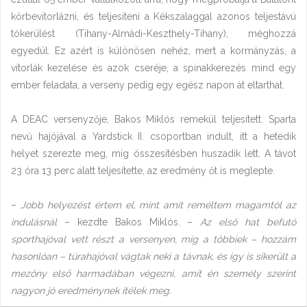
körbevitorlázni, és teljesíteni a Kékszalaggal azonos teljestávú
tókerülést (Tihany-Almádi-Keszthely-Tihany), méghozzá
egyedül. Ez azért is különösen nehéz, mert a kormányzás, a
vitorlák kezelése és azok cseréje, a spinakkerezés mind egy
ember feladata, a verseny pedig egy egész napon át eltarthat.
A DEAC versenyzője, Bakos Miklós remekül teljesített. Sparta
nevű hajójával a Yardstick II. csoportban indult, itt a hetedik
helyet szerezte meg, míg összesítésben huszadik lett. A távot
23 óra 13 perc alatt teljesítette, az eredmény őt is meglepte.
–
Jobb helyezést értem el, mint amit reméltem magamtól az
indulásnál
– kezdte Bakos Miklós. –
Az első hat befutó
sporthajóval vett részt a versenyen, míg a többiek – hozzám
hasonlóan – túrahajóval vágtak neki a távnak, és így is sikerült a
mezőny első harmadában végezni, amit én személy szerint
nagyon jó eredménynek ítélek meg.