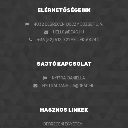
ELÉRHETŐSÉGEINK
4032 DEBRECEN, DÓCZY JÓZSEF U. 9.
HELLO@DEAC.HU
+36 (52) 512-721 MELLÉK: 63244
SAJTÓ KAPCSOLAT
NYITRAI DANIELLA
NYITRAI.DANIELLA@DEAC.HU
HASZNOS LINKEK
DEBRECENI EGYETEM