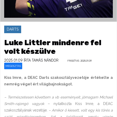
DARTS
Luke Littler mindenre fel
volt készülve
2025.01.09
ÍRTA TAMÁS NÁNDOR
FRISSÍTVE: 2025.01.09
MEGOSZTÁS
Kiss Imre, a DEAC Darts szakosztályvezetője értékelte a
nemrég véget ért világbajnokságot.
– Természetesen követtem a vb eseményeit, jómagam Michael
Smith-rajongó vagyok
– nyilatkozta Kiss Imre, a DEAC
szakosztályának vezetője.
– Amikor ő kiesett, volt egy kis törés a
saját nézettségemben. Azt a találkozót, amely végén