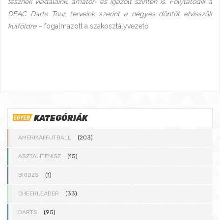
lesznek viadalaink, amatőr- és igazolt szinten is. Folytatódik a
DEAC Darts Tour, terveink szerint a négyes döntőt elvisszük
külföldre
– fogalmazott a szakosztályvezető.
KATEGÓRIÁK
AMERIKAI FUTBALL
(203)
ASZTALITENISZ
(15)
BRIDZS
(1)
CHEERLEADER
(33)
DARTS
(95)