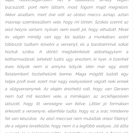
búcsúzott, pont nem láttam, most fogom majd megnézni.
Akkor aludtam, mert övé volt az utolsó meccs aznap, aztán
másnap szembesültem vele, hogy mi történ. Szokás szerint az
első helyre vártam, nyilván nem esett jól, hogy elhullott. Mivel
év végén mindig van egy kis leállás a munkában, ezért
többször tudtam követni a versenyt, és a barátaimmal sokat
hoztuk szóba. A döntő megtekintését abbahagytam a
kétharmadánál, lehetett tudni, úgy éreztem, ki nyer. A tizenhét
éves kölyök nem is annyira kölyök, idén már egy érett
fiatalembert tisztelhetünk benne. Maga mögött tudott egy
teljes profi évet, ezért már nagy esélyesként vágott neki ennek
a világversenynek. Az elején érezhető volt, hogy van Gerwen
nem tud mit kezdeni vele, a mimikáján, az arckifejezésén
látszott, hogy itt vereségre van ítélve. Littler jó formában
érkezett a versenyre, ellenfele tudta, hogy ez a srác mindenre
fel van készülve. Az első meccsei nem mutattak óriási fölényt,
de a végére levetkőzte, hogy nem ő a legfőbb esélyes. Jól állta