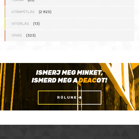
TORNA
(63)
UTÁNPÓTLÁS
(2 825)
VITORLÁS
(13)
VÍVÁS
(323)
ISMERJ MEG MINKET,
ISMERD MEG A
DEAC
OT!
RÓLUNK