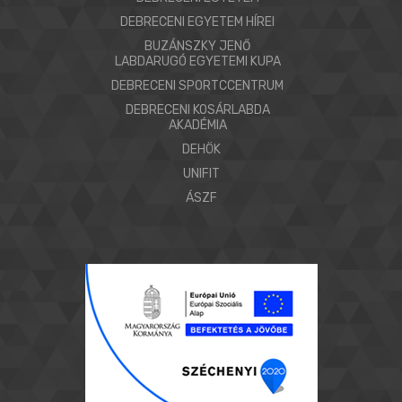
DEBRECENI EGYETEM HÍREI
BUZÁNSZKY JENŐ
LABDARUGÓ EGYETEMI KUPA
DEBRECENI SPORTCCENTRUM
DEBRECENI KOSÁRLABDA
AKADÉMIA
DEHÖK
UNIFIT
ÁSZF