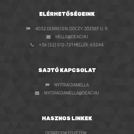
ELÉRHETŐSÉGEINK
4032 DEBRECEN, DÓCZY JÓZSEF U. 9.
HELLO@DEAC.HU
+36 (52) 512-721 MELLÉK: 63244
SAJTÓ KAPCSOLAT
NYITRAI DANIELLA
NYITRAI.DANIELLA@DEAC.HU
HASZNOS LINKEK
DEBRECENI EGYETEM