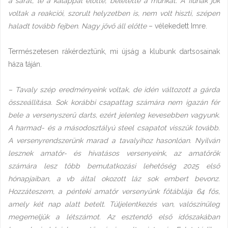
a sarat, le a kalappal előtte, beletette a munkát. A fiúnak jók
voltak a reakciói, szorult helyzetben is, nem volt hiszti, szépen
haladt tovább fejben. Nagy jövő áll előtte
– vélekedett Imre.
Természetesen rákérdeztünk, mi újság a klubunk dartsosainak
háza táján.
– Tavaly szép eredményeink voltak, de idén változott a gárda
összeállítása. Sok korábbi csapattag számára nem igazán fér
bele a versenyszerű darts, ezért jelenleg kevesebben vagyunk.
A harmad- és a másodosztályú steel csapatot visszük tovább.
A versenyrendszerünk marad a tavalyihoz hasonlóan. Nyilván
lesznek amatőr- és hivatásos versenyeink, az amatőrök
számára lesz több bemutatkozási lehetőség 2025 első
hónapjaiban, a vb által okozott láz sok embert bevonz.
Hozzáteszem, a pénteki amatőr versenyünk főtáblája 64 fős,
amely két nap alatt betelt. Túljelentkezés van, valószínűleg
megemeljük a létszámot. Az esztendő első időszakában