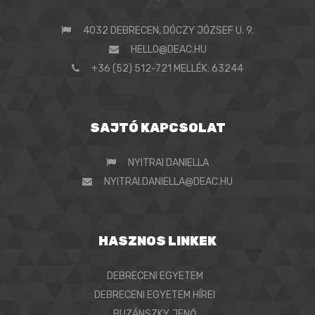
4032 DEBRECEN, DÓCZY JÓZSEF U. 9.
HELLO@DEAC.HU
+36 (52) 512-721 MELLÉK: 63244
SAJTÓ KAPCSOLAT
NYITRAI DANIELLA
NYITRAI.DANIELLA@DEAC.HU
HASZNOS LINKEK
DEBRECENI EGYETEM
DEBRECENI EGYETEM HÍREI
BUZÁNSZKY JENŐ