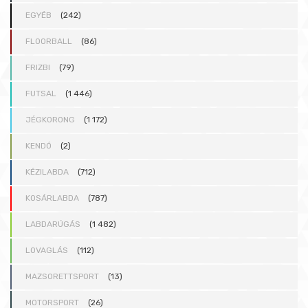
:
EGYÉB
(242)
FLOORBALL
(86)
FRIZBI
(79)
FUTSAL
(1 446)
JÉGKORONG
(1 172)
KENDÓ
(2)
KÉZILABDA
(712)
KOSÁRLABDA
(787)
LABDARÚGÁS
(1 482)
LOVAGLÁS
(112)
MAZSORETTSPORT
(13)
MOTORSPORT
(26)