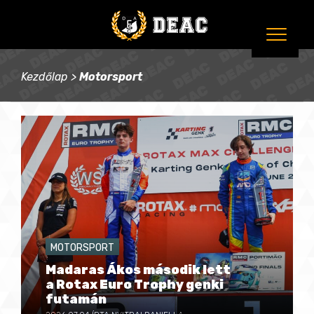
Kezdőlap
>
Motorsport
MOTORSPORT
Madaras Ákos második lett
a Rotax Euro Trophy genki
futamán