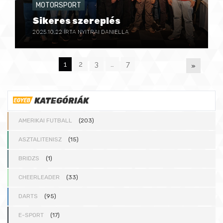
MOTORSPORT
Sikeres szereplés
2025.10.22
ÍRTA NYITRAI DANIELLA
1
2
3
…
7
»
P
KATEGÓRIÁK
A
AMERIKAI FUTBALL
(203)
G
ASZTALITENISZ
(15)
BRIDZS
(1)
E
CHEERLEADER
(33)
S
DARTS
(95)
E-SPORT
(17)