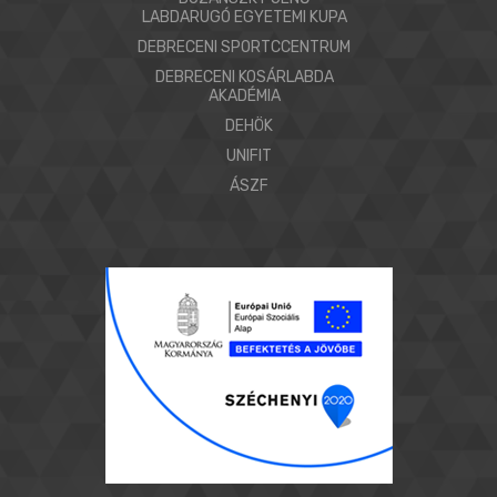
LABDARUGÓ EGYETEMI KUPA
DEBRECENI SPORTCCENTRUM
DEBRECENI KOSÁRLABDA
AKADÉMIA
DEHÖK
UNIFIT
ÁSZF