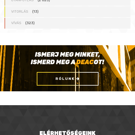
VITORLÁS
(13)
VÍVÁS
(323)
ISMERJ MEG MINKET,
ISMERD MEG A
DEAC
OT!
RÓLUNK
ELÉRHETŐSÉGEINK