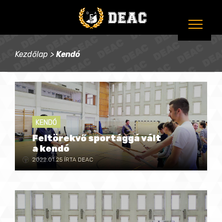
Kezdőlap
>
Kendó
KENDÓ
Feltörekvő sportággá vált
a kendó
2022.01.25
ÍRTA DEAC