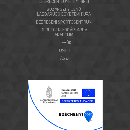
DEBRECENI EGYETEM HÍREI
BUZÁNSZKY JENŐ
LABDARUGÓ EGYETEMI KUPA
DEBRECENI SPORTCCENTRUM
DEBRECENI KOSÁRLABDA
AKADÉMIA
DEHÖK
UNIFIT
ÁSZF