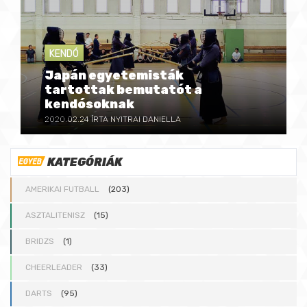
KENDÓ
Japán egyetemisták
tartottak bemutatót a
kendósoknak
2020.02.24
ÍRTA NYITRAI DANIELLA
KATEGÓRIÁK
AMERIKAI FUTBALL
(203)
ASZTALITENISZ
(15)
BRIDZS
(1)
CHEERLEADER
(33)
DARTS
(95)