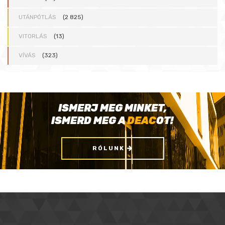
UTÁNPÓTLÁS
(2 825)
VITORLÁS
(13)
VÍVÁS
(323)
ISMERJ MEG MINKET,
ISMERD MEG A
DEAC
OT!
RÓLUNK