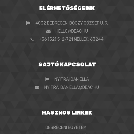
ELÉRHETŐSÉGEINK
4032 DEBRECEN, DÓCZY JÓZSEF U. 9.
HELLO@DEAC.HU
+36 (52) 512-721 MELLÉK: 63244
SAJTÓ KAPCSOLAT
NYITRAI DANIELLA
NYITRAI.DANIELLA@DEAC.HU
HASZNOS LINKEK
DEBRECENI EGYETEM