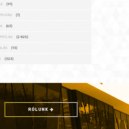
SZ
(91)
PFUTÁS
(7)
NA
(63)
PÓTLÁS
(2 825)
RLÁS
(13)
S
(323)
RÓLUNK