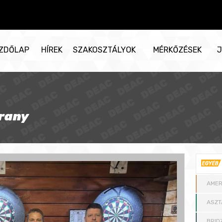
ZDŐLAP
HÍREK
SZAKOSZTÁLYOK
MÉRKŐZÉSEK
J
arany
AMER
ASZT
BRID