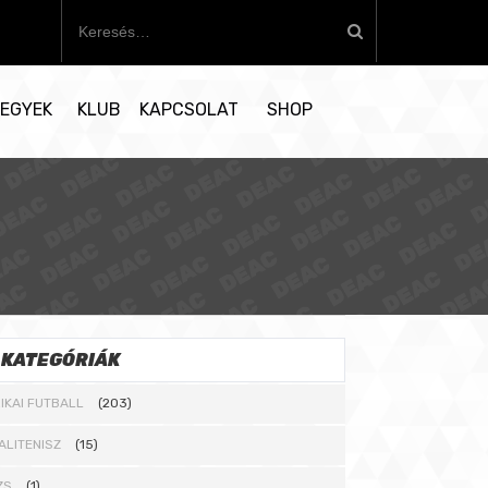
K
e
r
e
EGYEK
KLUB
KAPCSOLAT
SHOP
s
é
s
:
KATEGÓRIÁK
IKAI FUTBALL
(203)
ALITENISZ
(15)
ZS
(1)