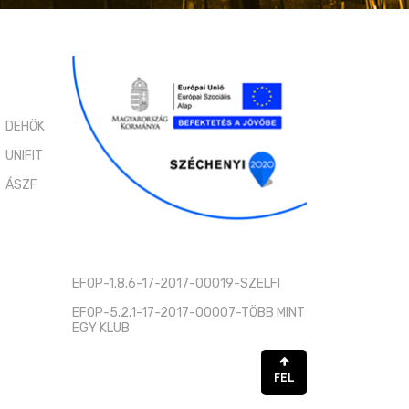
DEHÖK
UNIFIT
ÁSZF
EFOP-1.8.6-17-2017-00019-SZELFI
EFOP-5.2.1-17-2017-00007-TÖBB MINT
EGY KLUB
FEL