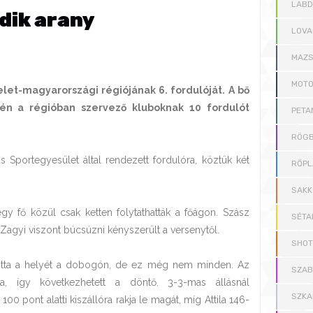
LAB
dik arany
LOVA
MAZS
MOT
let-magyarországi régiójának 6. fordulóját. A bő
dén a régióban szervező kluboknak 10 fordulót
PETA
RÖGB
as Sportegyesület által rendezett fordulóra, köztük két
RÖPL
SAKK
gy fő közül csak ketten folytathatták a főágon. Szász
SÉTA
agyi viszont búcsúzni kényszerült a versenytől.
SHOT
ította a helyét a dobogón, de ez még nem minden. Az
SZAB
a, így következhetett a döntő. 3-3-mas állásnál
SZKA
0 pont alatti kiszállóra rakja le magát, míg Attila 146-