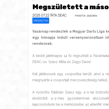
Megszületett a máso
2025.07.22
ÍRTA DEAC
FRISSÍTVE: 2025.08.16
MEGOSZTÁS
Vasárnap rendezték a Magyar Darts Liga ke
egy hónapja indult versenysorozatban i
rendeznek.
A keddi játéknapra 14 fő regisztrált a Fácánkak
DEAC-os: Szász Attila és Zagyi Dávid.
Két játékosunk egy csoportba került, ahol a né
megnyerte a csoportját meccsveszteség nélkül, Z
A nyolcfős főtáblán Szász egy 4-0-lal biztos
elődöntőt 4-3-mas győzelemmel abszolvált
kapcsolódunk be a mérkőzésbe: az ellenfél már 10