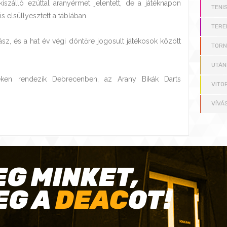
iszálló ezúttal aranyérmet jelentett, de a játéknapon
TENI
elsüllyesztett a táblában.
TERE
zász, és a hat év végi döntőre jogosult játékosok között
TOR
UTÁN
eken rendezik Debrecenben, az Arany Bikák Darts
VITO
VÍVÁ
EG MINKET,
EG A
DEAC
OT!