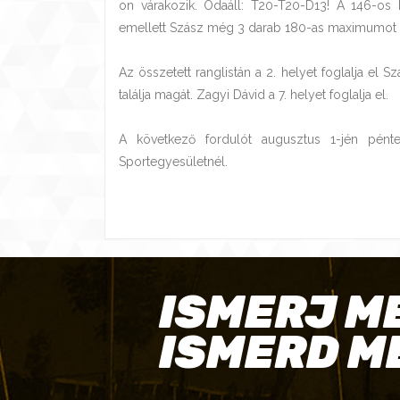
on várakozik. Odaáll: T20-T20-D13! A 146-os k
emellett Szász még 3 darab 180-as maximumot is 
Az összetett ranglistán a 2. helyet foglalja el S
találja magát. Zagyi Dávid a 7. helyet foglalja el.
A következő fordulót augusztus 1-jén pént
Sportegyesületnél.
ISMERJ M
ISMERD M