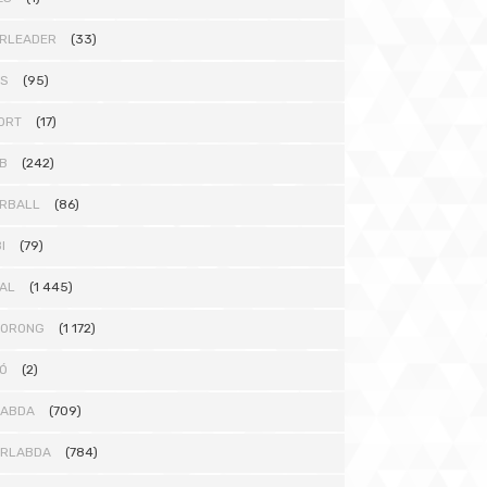
RLEADER
(33)
TS
(95)
ORT
(17)
B
(242)
RBALL
(86)
I
(79)
AL
(1 445)
KORONG
(1 172)
Ó
(2)
LABDA
(709)
ÁRLABDA
(784)