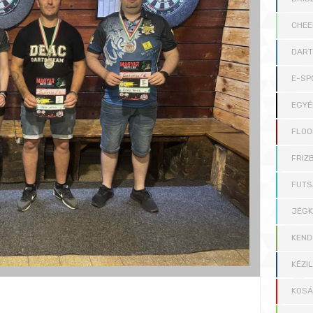
CHEE
DAR
E-SP
EGYÉ
FLOO
FRIZB
FUTS
JÉG
KEND
KÉZI
KOS