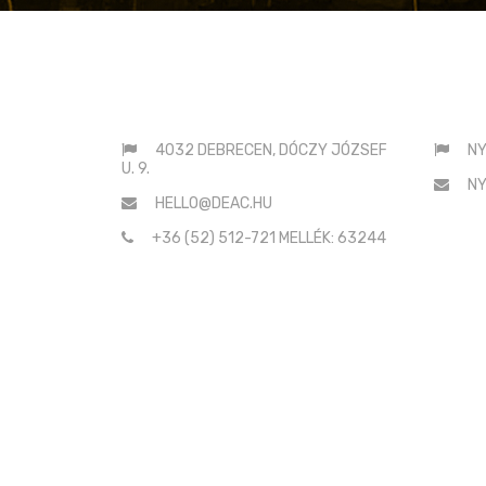
ELÉRHETŐSÉGEINK
SAJ
4032 DEBRECEN, DÓCZY JÓZSEF
NY
U. 9.
NY
HELLO@DEAC.HU
+36 (52) 512-721 MELLÉK: 63244