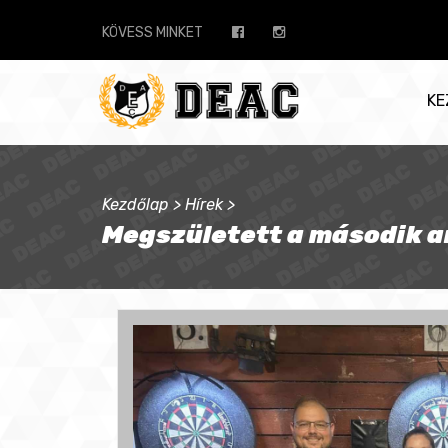
KÖVESS MINKET
KE
Kezdőlap
>
Hírek
>
Megszületett a második 