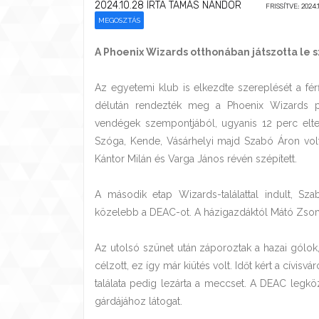
2024.10.28
ÍRTA TAMÁS NÁNDOR
FRISSÍTVE: 2024.
MEGOSZTÁS
A Phoenix Wizards otthonában játszotta le 
Az egyetemi klub is elkezdte szereplését a férf
délután rendezték meg a Phoenix Wizards pál
vendégek szempontjából, ugyanis 12 perc elte
Szóga, Kende, Vásárhelyi majd Szabó Áron volt
Kántor Milán és Varga János révén szépített.
A második etap Wizards-találattal indult, Sz
közelebb a DEAC-ot. A házigazdáktól Mátó Zsomb
Az utolsó szünet után záporoztak a hazai gólok,
célzott, ez így már kiütés volt. Időt kért a cívis
találata pedig lezárta a meccset. A DEAC legk
gárdájához látogat.