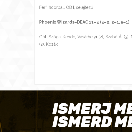
Férfi floorball OB I, selejtező
Phoenix Wizards–DEAC 11–4 (4–2, 2–1, 5–1)
Gól: Szóga, Kende, Vásárhelyi (2), Szabó Á. (3), M
(2), Kozák
ISMERJ M
ISMERD M