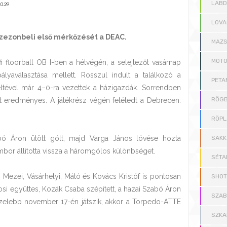
LAB
10.29
LOVA
szezonbeli első mérkőzését a DEAC.
MAZS
MOT
i floorball OB I-ben a hétvégén, a selejtezőt vasárnap
yaválasztása mellett. Rosszul indult a találkozó a
PETA
ltével már 4–0-ra vezettek a házigazdák. Sorrendben
RÖGB
 eredményes. A játékrész végén feléledt a Debrecen:
RÖPL
abó Áron ütött gólt, majd Varga János lövése hozta
SAKK
or állította vissza a háromgólos különbséget.
SÉTA
 Mezei, Vásárhelyi, Mátó és Kovács Kristóf is pontosan
SHOT
városi együttes, Kozák Csaba szépített, a hazai Szabó Áron
SZAB
özelebb november 17-én játszik, akkor a Torpedo-ATTE
SZKA