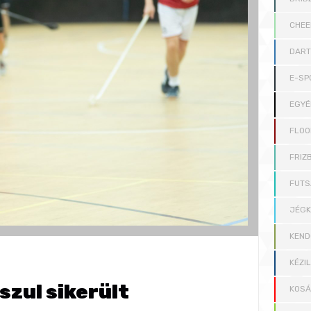
CHEE
DAR
E-SP
EGYÉ
FLOO
FRIZB
FUTS
JÉG
KEND
KÉZI
szul sikerült
KOS