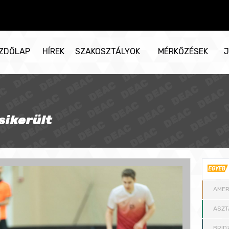
ZDŐLAP
HÍREK
SZAKOSZTÁLYOK
MÉRKŐZÉSEK
J
sikerült
AMER
ASZT
BRID