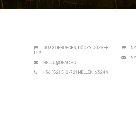
ELÉRHETŐSÉGEINK
SAJ
4032 DEBRECEN, DÓCZY JÓZSEF
NY
U. 9.
NY
HELLO@DEAC.HU
+36 (52) 512-721 MELLÉK: 63244