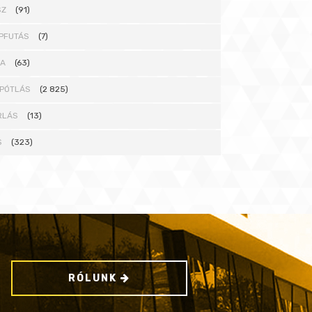
SZ
(91)
PFUTÁS
(7)
NA
(63)
PÓTLÁS
(2 825)
RLÁS
(13)
S
(323)
RÓLUNK