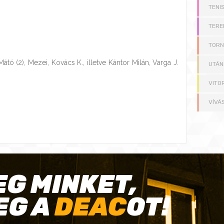
TENI
TERE
TOR
átó (2), Mezei, Kovács K., illetve Kántor Milán, Varga J.
UTÁN
VITO
VÍVÁ
EG MINKET,
EG A
DEAC
OT!