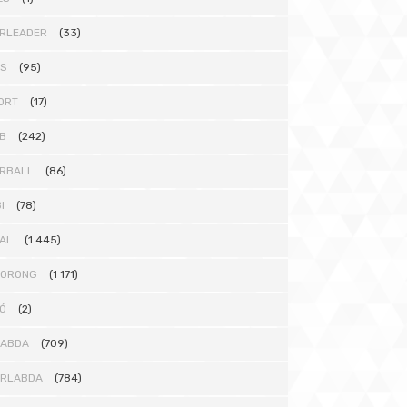
RLEADER
(33)
TS
(95)
ORT
(17)
B
(242)
RBALL
(86)
I
(78)
AL
(1 445)
KORONG
(1 171)
Ó
(2)
LABDA
(709)
ÁRLABDA
(784)