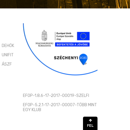
DEHÖK
UNIFIT
ÁSZF
EFOP-1.8.6-17-2017-00019-SZELFI
EFOP-5.2.1-17-2017-00007-TÖBB MINT
EGY KLUB
FEL