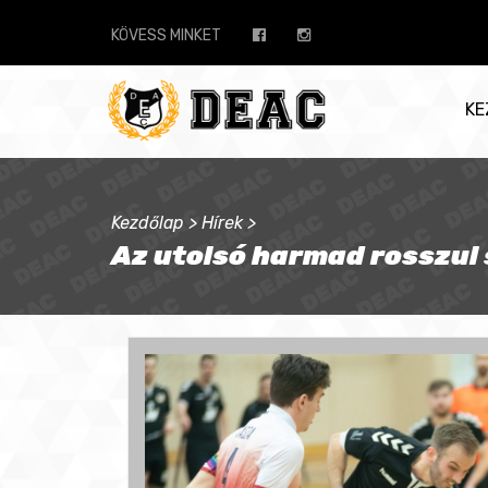
KÖVESS MINKET
KE
Kezdőlap
>
Hírek
>
Az utolsó harmad rosszul 