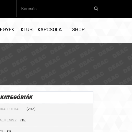
K
e
r
e
EGYEK
KLUB
KAPCSOLAT
SHOP
s
é
s
:
KATEGÓRIÁK
IKAI FUTBALL
(203)
ALITENISZ
(15)
ZS
(1)