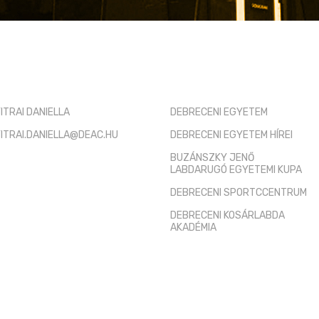
TÓ KAPCSOLAT
HASZNOS LINKEK
ITRAI DANIELLA
DEBRECENI EGYETEM
ITRAI.DANIELLA@DEAC.HU
DEBRECENI EGYETEM HÍREI
BUZÁNSZKY JENŐ
LABDARUGÓ EGYETEMI KUPA
DEBRECENI SPORTCCENTRUM
DEBRECENI KOSÁRLABDA
AKADÉMIA