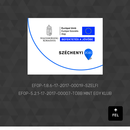
EFOP-1.8.6-17-2017-00019-SZELFI
EFOP-5.2.1-17-2017-00007-TÖBB MINT EGY KLUB
FEL