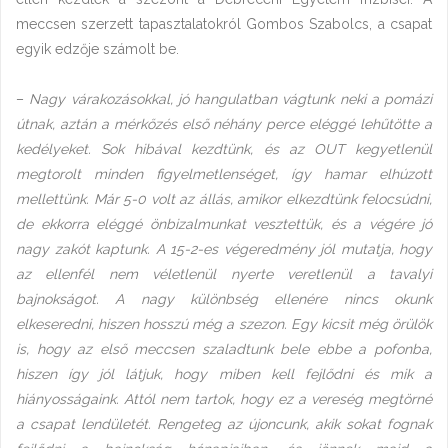
meccsen szerzett tapasztalatokról Gombos Szabolcs, a csapat
egyik edzője számolt be.
–
Nagy várakozásokkal, jó hangulatban vágtunk neki a pomázi
útnak, aztán a mérkőzés első néhány perce eléggé lehűtötte a
kedélyeket. Sok hibával kezdtünk, és az OUT kegyetlenül
megtorolt minden figyelmetlenséget, így hamar elhúzott
mellettünk. Már 5-0 volt az állás, amikor elkezdtünk felocsúdni,
de ekkorra eléggé önbizalmunkat vesztettük, és a végére jó
nagy zakót kaptunk. A 15-2-es végeredmény jól mutatja, hogy
az ellenfél nem véletlenül nyerte veretlenül a tavalyi
bajnokságot. A nagy különbség ellenére nincs okunk
elkeseredni, hiszen hosszú még a szezon. Egy kicsit még örülök
is, hogy az első meccsen szaladtunk bele ebbe a pofonba,
hiszen így jól látjuk, hogy miben kell fejlődni és mik a
hiányosságaink. Attól nem tartok, hogy ez a vereség megtörné
a csapat lendületét. Rengeteg az újoncunk, akik sokat fognak