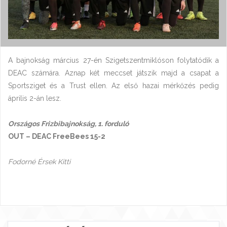
A bajnokság március 27-én Szigetszentmiklóson folytatódik a
DEAC számára. Aznap két meccset játszik majd a csapat a
Sportsziget és a Trust ellen. Az első hazai mérkőzés pedig
április 2-án lesz.
Országos Frizbibajnokság, 1. forduló
OUT – DEAC FreeBees 15-2
Fodorné Érsek Kitti