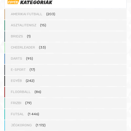
KATEGÓRIÁK
AMERIKAI FUTBALL
(203)
ASZTALITENISZ
(15)
BRIDZS
(1)
CHEERLEADER
(33)
DARTS
(95)
E-SPORT
(17)
EGYÉB
(242)
FLOORBALL
(86)
FRIZBI
(79)
FUTSAL
(1 446)
JÉGKORONG
(1 172)