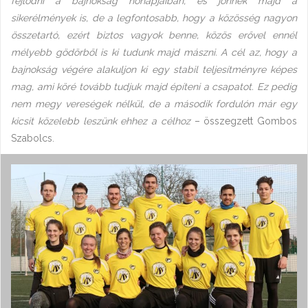
fejlődni a bajnokság hónapjaiban, és jönnek majd a
sikerélmények is, de a legfontosabb, hogy a közösség nagyon
összetartó, ezért biztos vagyok benne, közös erővel ennél
mélyebb gödörből is ki tudunk majd mászni. A cél az, hogy a
bajnokság végére alakuljon ki egy stabil teljesítményre képes
mag, ami köré tovább tudjuk majd építeni a csapatot. Ez pedig
nem megy vereségek nélkül, de a második fordulón már egy
kicsit közelebb leszünk ehhez a célhoz
– összegzett Gombos
Szabolcs.