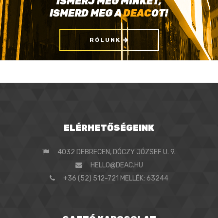
ISMERJ MEG MINKET,
ISMERD MEG A
DEAC
OT!
RÓLUNK
ELÉRHETŐSÉGEINK
4032 DEBRECEN, DÓCZY JÓZSEF U. 9.
HELLO@DEAC.HU
+36 (52) 512-721 MELLÉK: 63244