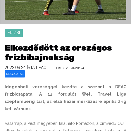
FRIZBI
Elkezdődött az országos
frizbibajnokság
2022.03.24
ÍRTA DEAC
FRISSÍTVE: 2022.03.24
MEGOSZTÁS
Idegenbeli vereséggel kezdte a szezont a DEAC
frizbicsapata. A 14 fordulós Well Travel Liga
szeptemberig tart, az első hazai mérkőzésre április 2-ig
kell várnunk.
Vasárnap, a Pest megyében található Pomázon, a címvédő OUT
ellen kezdték a szezont a Debreceni Egyetem frizbisei. A