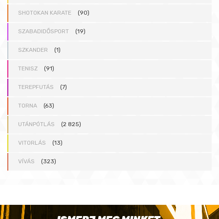
SHOTOKAN KARATE
(90)
SZABADIDŐSPORT
(19)
SZKANDER
(1)
TENISZ
(91)
TEREPFUTÁS
(7)
TORNA
(63)
UTÁNPÓTLÁS
(2 825)
VITORLÁS
(13)
VÍVÁS
(323)