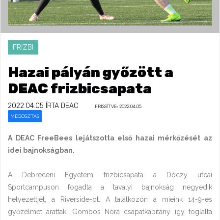
FRIZBI
Hazai pályán győzött a
DEAC frizbicsapata
2022.04.05
ÍRTA DEAC
FRISSÍTVE: 2022.04.05
MEGOSZTÁS
A DEAC FreeBees lejátszotta első hazai mérkőzését az
idei bajnokságban.
A Debreceni Egyetem frizbicsapata a Dóczy utcai
Sportcampuson fogadta a tavalyi bajnokság negyedik
helyezettjét, a Riverside-ot. A találkozón a mieink 14-9-es
győzelmet arattak, Gombos Nóra csapatkapitány így foglalta