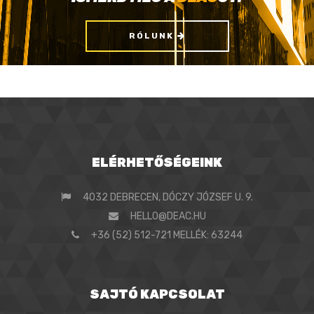
RÓLUNK
ELÉRHETŐSÉGEINK
4032 DEBRECEN, DÓCZY JÓZSEF U. 9.
HELLO@DEAC.HU
+36 (52) 512-721 MELLÉK: 63244
SAJTÓ KAPCSOLAT