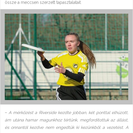
össze a meccsen szerzett tapasztalatait.
–
A mérkőzést a Riverside kezdte jobban, két ponttal elhúzott,
ám utána hamar magunkhoz tértünk, megfordítottuk az állást,
és onnantól kezdve nem engedtük ki kezünkből a vezetést. A