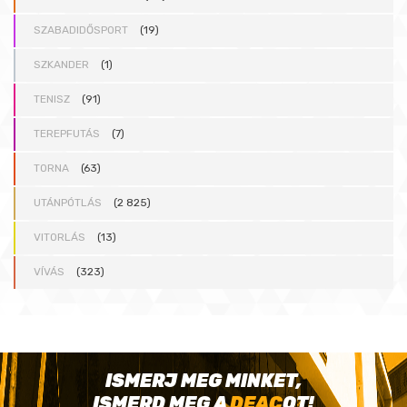
SZABADIDŐSPORT
(19)
SZKANDER
(1)
TENISZ
(91)
TEREPFUTÁS
(7)
TORNA
(63)
UTÁNPÓTLÁS
(2 825)
VITORLÁS
(13)
VÍVÁS
(323)
ISMERJ MEG MINKET,
ISMERD MEG A
DEAC
OT!