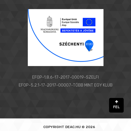
EFOP-1.8.6-17-2017-00019-SZELFI
EFOP-5.2.1-17-2017-00007-TÖBB MINT EGY KLUB
FEL
COPYRIGHT
DEAC.HU © 2026