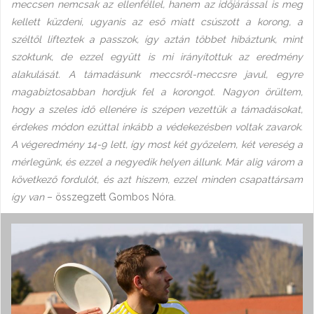
meccsen nemcsak az ellenféllel, hanem az időjárással is meg
kellett küzdeni, ugyanis az eső miatt csúszott a korong, a
széltől lifteztek a passzok, így aztán többet hibáztunk, mint
szoktunk, de ezzel együtt is mi irányítottuk az eredmény
alakulását. A támadásunk meccsről-meccsre javul, egyre
magabiztosabban hordjuk fel a korongot. Nagyon örültem,
hogy a szeles idő ellenére is szépen vezettük a támadásokat,
érdekes módon ezúttal inkább a védekezésben voltak zavarok.
A végeredmény 14-9 lett, így most két győzelem, két vereség a
mérlegünk, és ezzel a negyedik helyen állunk. Már alig várom a
következő fordulót, és azt hiszem, ezzel minden csapattársam
így van
– összegzett Gombos Nóra.