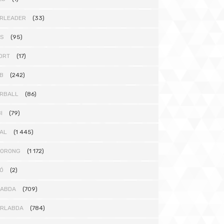
RLEADER
(33)
TS
(95)
ORT
(17)
B
(242)
RBALL
(86)
I
(79)
AL
(1 445)
KORONG
(1 172)
Ó
(2)
LABDA
(709)
ÁRLABDA
(784)