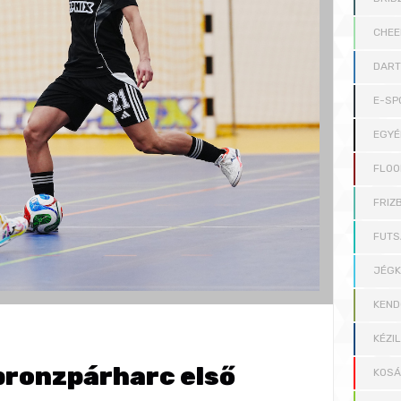
CHEE
DAR
E-SP
EGYÉ
FLOO
FRIZB
FUTS
JÉG
KEND
KÉZI
bronzpárharc első
KOS