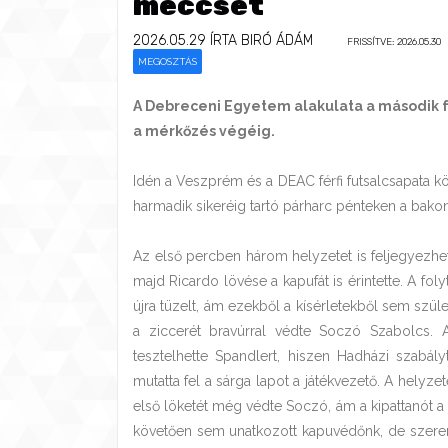
meccsét
2026.05.29
ÍRTA BIRÓ ÁDÁM
FRISSÍTVE: 2026.05.30
MEGOSZTÁS
A Debreceni Egyetem alakulata a második fé
a mérkőzés végéig.
Idén a Veszprém és a DEAC férfi futsalcsapata kö
harmadik sikeréig tartó párharc pénteken a bakon
Az első percben három helyzetet is feljegyezhet
majd Ricardo lövése a kapufát is érintette. A fol
újra tüzelt, ám ezekből a kísérletekből sem szü
a ziccerét bravúrral védte Soczó Szabolcs. 
tesztelhette Spandlert, hiszen Hadházi szabály
mutatta fel a sárga lapot a játékvezető. A helyzet
első löketét még védte Soczó, ám a kipattanót a b
követően sem unatkozott kapuvédőnk, de szerencs