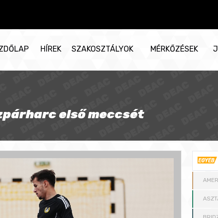
ZDŐLAP
HÍREK
SZAKOSZTÁLYOK
MÉRKŐZÉSEK
J
zpárharc első meccsét
AMER
ASZT
BRID