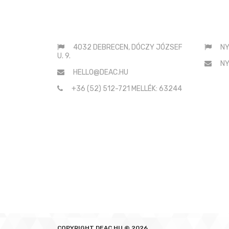
ELÉRHETŐSÉGEINK
SAJ
4032 DEBRECEN, DÓCZY JÓZSEF
NY
U. 9.
NY
HELLO@DEAC.HU
+36 (52) 512-721 MELLÉK: 63244
COPYRIGHT
DEAC.HU © 2026