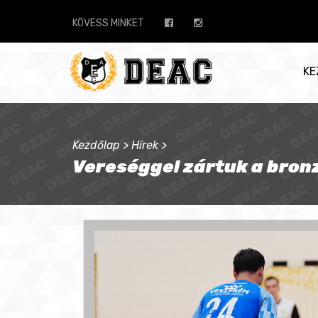
KÖVESS MINKET
KE
Kezdőlap
>
Hírek
>
Vereséggel zártuk a bron