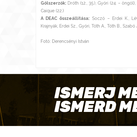
Gólszerzők:
Dróth (12., 35.), Győri (24. – öngól),
Caique (22.)
A DEAC összeállítása:
Soczó – Erdei K., Lév
Krajnyák, Erdei Sz., Győri, Tóth A., Tóth B., Szabó
Fotó: Derencsényi István
ISMERJ M
ISMERD M