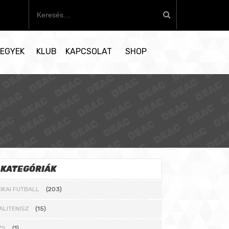
K
e
r
e
EGYEK
KLUB
KAPCSOLAT
SHOP
s
é
s
:
KATEGÓRIÁK
IKAI FUTBALL
(203)
ALITENISZ
(15)
ZS
(1)