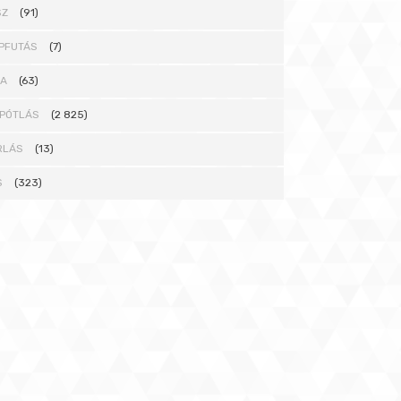
SZ
(91)
PFUTÁS
(7)
NA
(63)
PÓTLÁS
(2 825)
RLÁS
(13)
S
(323)