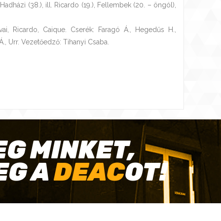
 Hadházi (38.), ill. Ricardo (19.), Fellembek (20. – öngól),
ai, Ricardo, Caique. Cserék: Faragó Á., Hegedűs H.,
 Á., Urr. Vezetőedző: Tihanyi Csaba.
EG MINKET,
EG A
DEAC
OT!