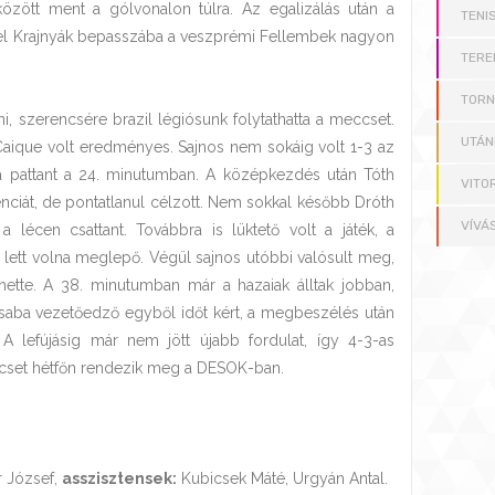
között ment a gólvonalon túlra. Az egalizálás után a
TENI
ivel Krajnyák bepasszába a veszprémi Fellembek nagyon
TERE
TOR
ni, szerencsére brazil légiósunk folytathatta a meccset.
UTÁN
Caique volt eredményes. Sajnos nem sokáig volt 1-3 az
ba pattant a 24. minutumban. A középkezdés után Tóth
VITO
renciát, de pontatlanul célzott. Nem sokkal később Dróth
VÍVÁ
a lécen csattant. Továbbra is lüktető volt a játék, a
lett volna meglepő. Végül sajnos utóbbi valósult meg,
hette. A 38. minutumban már a hazaiak álltak jobban,
Csaba vezetőedző egyből időt kért, a megbeszélés után
. A lefújásig már nem jött újabb fordulat, így 4-3-as
cset hétfőn rendezik meg a DESOK-ban.
 József,
asszisztensek:
Kubicsek Máté, Urgyán Antal.