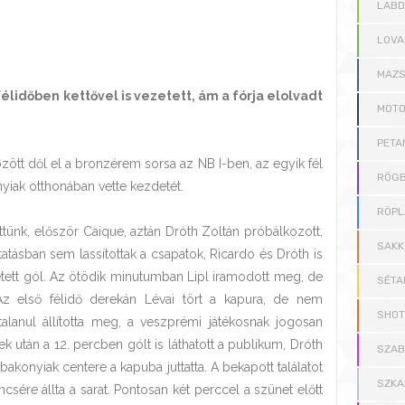
LAB
LOVA
MAZS
lidőben kettővel is vezetett, ám a fórja elolvadt
MOT
PETA
zött dől el a bronzérem sorsa az NB I-ben, az egyik fél
RÖGB
yiak otthonában vette kezdetét.
RÖPL
tünk, először Caique, aztán Dróth Zoltán próbálkozott,
SAKK
ytatásban sem lassítottak a csapatok, Ricardo és Dróth is
letett gól. Az ötödik minutumban Lipl iramodott meg, de
SÉTA
Az első félidő derekán Lévai tört a kapura, de nem
SHOT
talanul állította meg, a veszprémi játékosnak jogosan
ek után a 12. percben gólt is láthatott a publikum, Dróth
SZAB
akonyiak centere a kapuba juttatta. A bekapott találatot
SZKA
ére állta a sarat. Pontosan két perccel a szünet előtt