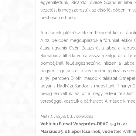
egyenlítettünk, Ricardo lövése Spandler lába 
vezetést is megszereztük az első félidőben, m
pechesen ért bele.
A második játékrész elején Ricardót kellett ápol
A 22. percben megdupláztuk a fórunkat, ekkor 
állás, ugyanis Győri Balázsról a labda a kapu
Barnabás állíthatta volna vissza a kétgólos diffe
bombájánál fellélegezhettünk, hiszen a labda 
negyedik gólunk és a veszprémi egalizálás sem 
a 35. percben Dróth második találatát ünnepel
ugyanis Hadházi Sándor is megvillant. Tihanyi 
pedig elővettük az öt a négy elleni felállást
vereséggel kezdtük a párharcot. A második mec
NB I 3. helyért, 1. mérkőzés
Vehir.hu Futsal Veszprém-DEAC 4-3 (1-2)
Március 15. úti Sportcsarnok, vezette:
Wittner