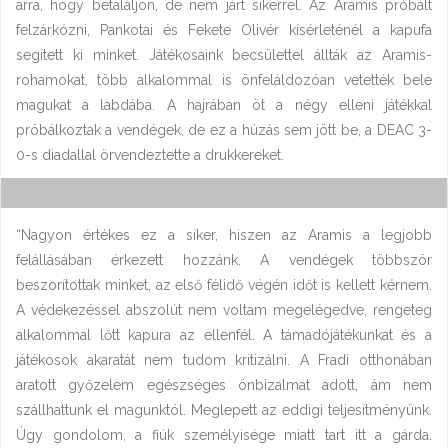
arra, hogy betaláljon, de nem járt sikerrel. Az Aramis próbált
felzárkózni, Pankotai és Fekete Olivér kísérleténél a kapufa
segített ki minket. Játékosaink becsülettel állták az Aramis-
rohamokat, több alkalommal is önfeláldozóan vetették bele
magukat a labdába. A hajrában öt a négy elleni játékkal
próbálkoztak a vendégek, de ez a húzás sem jött be, a DEAC 3-
0-s diadallal örvendeztette a drukkereket.
“Nagyon értékes ez a siker, hiszen az Aramis a legjobb
felállásában érkezett hozzánk. A vendégek többször
beszorítottak minket, az első félidő végén időt is kellett kérnem.
A védekezéssel abszolút nem voltam megelégedve, rengeteg
alkalommal lőtt kapura az ellenfél. A támadójátékunkat és a
játékosok akaratát nem tudom kritizálni. A Fradi otthonában
aratott győzelem egészséges önbizalmat adott, ám nem
szállhattunk el magunktól. Meglepett az eddigi teljesítményünk.
Úgy gondolom, a fiúk személyisége miatt tart itt a gárda.