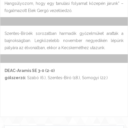
Hangsúlyozom, hogy egy tanulási folyamat közepén járunk” –
fogalmazott Elek Gergő vezetőedző.
Szentes-Bíróék sorozatban harmadik győzelmüket aratták a
bajnokságban. Legközelebb november negyedikén lépünk
pályára az élvonalban, ekkor a Kecskeméthez utazunk.
DEAC-Aramis SE 3-0 (2-0)
gólszerző:
Szabó (6.), Szentes-Bíró (18.), Somogyi (22.)