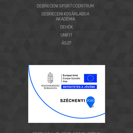
DEBRECENI SPORTCCENTRUM
DEBRECENI KOSÁRLABDA
AKADÉMIA
DEHÖK
UNIFIT
ÁSZF