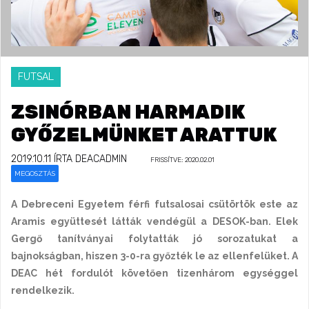
FUTSAL
ZSINÓRBAN HARMADIK
GYŐZELMÜNKET ARATTUK
2019.10.11
ÍRTA DEACADMIN
FRISSÍTVE: 2020.02.01
MEGOSZTÁS
A Debreceni Egyetem férfi futsalosai csütörtök este az
Aramis együttesét látták vendégül a DESOK-ban. Elek
Gergő tanítványai folytatták jó sorozatukat a
bajnokságban, hiszen 3-0-ra győzték le az ellenfelüket. A
DEAC hét fordulót követően tizenhárom egységgel
rendelkezik.