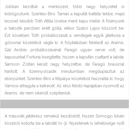
Jobban kezdtük a mérkőzést, több nagy helyzetet is
kidolgoztunk. Szentes-Bíró Tamás a kapufát trafálta telibe, majd
kicsivel később Tóth Attila lövése ment kapu mellé. A fölényünk
a hatodik percben érett góllá, ekkor Szabó Lajos köszönt be.
Ezt követően Tóth próbálkozását a vendégek egyik játékosa a
gólvonal közeléből vágta ki. A folytatásban feléledt az Aramis,
Gál András próbálkozásánál Faragó ugyan verve volt, de
kapusunkat Fortuna kisegítette, hiszen a kapufán csattant a labda.
Sámson Zoltán került nagy helyzetbe, de Faragó bravúrral
hárított. A tizennyolcadik minutumban megdupláztuk az
előnyünket, Szentes-Bíró a félpálya közeléből használta ki, hogy
Vámosi elhagyta a ketrecét. Az első félidő hajrájában nyomott az
Aramis, de nem sikerült szépíteniük.
A második játékrész remekül kezdődött, hiszen Somogyi István
közelről kotorta be a labdát (0-3). Nyestének is lehetősége nyílt