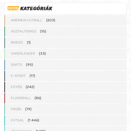
KATEGÓRIÁK
AMERIKAI FUTBALL
(203)
ASZTALITENISZ
(15)
BRIDZS
(1)
CHEERLEADER
(33)
DARTS
(95)
E-SPORT
(17)
EGYÉB
(242)
FLOORBALL
(86)
FRIZBI
(79)
FUTSAL
(1 446)