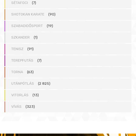
SÉTAFOCI
(7)
SHOTOKAN KARATE
(90)
SZABADIDŐSPORT
(19)
SZKANDER
(1)
TENISZ
(91)
TEREPFUTÁS
(7)
TORNA
(63)
UTÁNPÓTLÁS
(2 825)
VITORLÁS
(13)
VÍVÁS
(323)