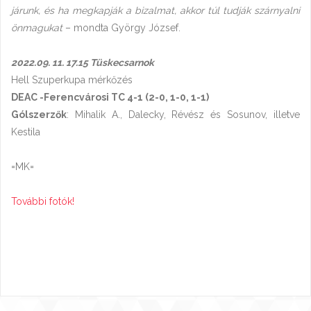
járunk, és ha megkapják a bizalmat, akkor túl tudják szárnyalni
önmagukat
– mondta György József.
2022.09. 11. 17.15 Tüskecsarnok
Hell Szuperkupa mérkőzés
DEAC -Ferencvárosi TC 4-1 (2-0, 1-0, 1-1)
Gólszerzők
: Mihalik A., Dalecky, Révész és Sosunov, illetve
Kestila
=MK=
További fotók!