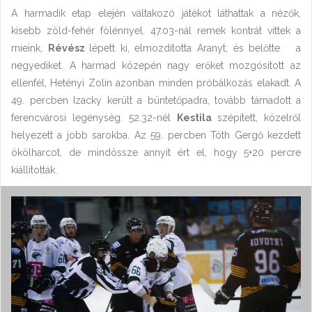
A harmadik etap elején váltakozó játékot láthattak a nézők,
kisebb zöld-fehér fölénnyel. 47.03-nál remek kontrát vittek a
mieink,
Révész
lépett ki, elmozdította Aranyt, és belőtte a
negyediket. A harmad közepén nagy erőket mozgósított az
ellenfél, Hetényi Zolin azonban minden próbálkozás elakadt. A
49. percben Izacky került a büntetőpadra, tovább támadott a
ferencvárosi legénység. 52.32-nél
Kestila
szépített, közelről
helyezett a jobb sarokba. Az 59. percben Tóth Gergő kezdett
ökölharcot, de mindössze annyit ért el, hogy 5+20 percre
kiállították.