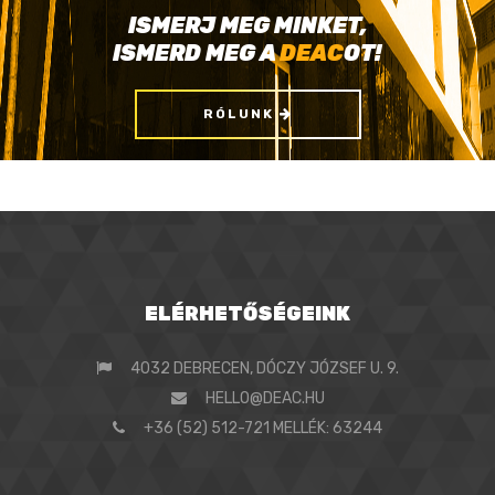
ISMERJ MEG MINKET,
ISMERD MEG A
DEAC
OT!
RÓLUNK
ELÉRHETŐSÉGEINK
4032 DEBRECEN, DÓCZY JÓZSEF U. 9.
HELLO@DEAC.HU
+36 (52) 512-721 MELLÉK: 63244