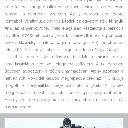
zöld-fehérek megpróbálták beszorítani a mieinket, de biztosan
rombolt a debreceni védelem. Az 5. percben egy gyors
kontrából, váratlanul előnyhöz jutottak az egyetemisták;
Mihalik
András
kanyarodott fel, majd elegánsan visszalőtte a pakkot a
rövidbe. 07.05-nél Spirko jól adott keresztbe, és a pontosan
érkező
Dalecky
a hálóba vágta a korongot. A 9. percben az
ellenféltől Kestilát állítottak ki, majd rövidesen Nagy Gergő is
kiszállt 2 percre. Az előnyben felálltak a mieink, de a
támadásainkban nem volt elegendő átütő erő. A 13. percben
ügyesen adogattunk a zöldek harmadában, Arany azonban a
helyén volt. Röviddel később megrepedt a plexi az FTC kapuja
mögött, a helyreállítás ideje alatt állt a játék. A zöldek
megpróbáltak feljebb kapcsolni, de kihagytak egy emberfórt,
Hetényi Zoli pedig nagy bravúrokat mutatott be, maradt a 2-0 a
harmad végén.