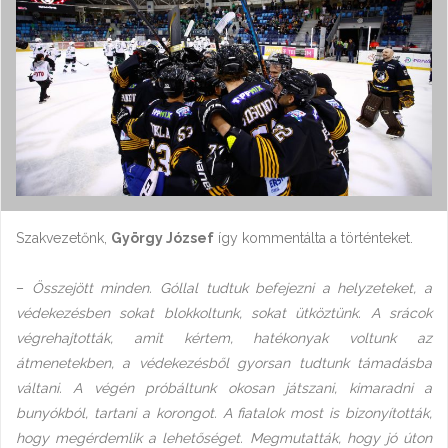
Szakvezetőnk,
György József
így kommentálta a történteket.
–
Összejött minden. Góllal tudtuk befejezni a helyzeteket, a
védekezésben sokat blokkoltunk, sokat ütköztünk. A srácok
végrehajtották, amit kértem, hatékonyak voltunk az
átmenetekben, a védekezésből gyorsan tudtunk támadásba
váltani. A végén próbáltunk okosan játszani, kimaradni a
bunyókból, tartani a korongot. A fiatalok most is bizonyították,
hogy megérdemlik a lehetőséget. Megmutatták, hogy jó úton