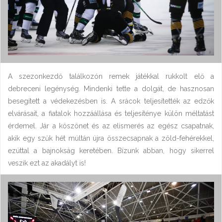
A szezonkezdő találkozón remek játékkal rukkolt elő a
debreceni legénység. Mindenki tette a dolgát, de hasznosan
besegített a védekezésben is. A srácok teljesítették az edzők
elvárásait, a fiatalok hozzáállása és teljesíténye külön méltatást
érdemel. Jár a köszönet és az elismerés az egész csapatnak,
akik egy szűk hét múltán újra összecsapnak a zöld-fehérekkel,
ezúttal a bajnokság keretében. Bízunk abban, hogy sikerrel
veszik ezt az akadályt is!