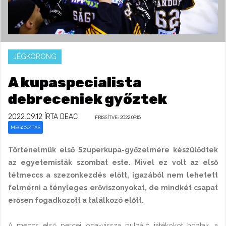
JÉGKORONG
A kupaspecialista
debreceniek győztek
2022.09.12
ÍRTA DEAC
FRISSÍTVE: 2022.09.15
MEGOSZTÁS
Történelmük első Szuperkupa-győzelmére készülődtek
az egyetemisták szombat este. Mivel ez volt az első
tétmeccs a szezonkezdés előtt, igazából nem lehetett
felmérni a tényleges erőviszonyokat, de mindkét csapat
erősen fogadkozott a találkozó előtt.
A meccs első percei oda-vissza pulzáló játékokot hoztak, a