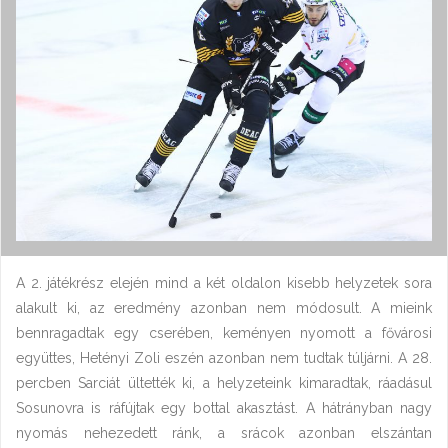
A 2. játékrész elején mind a két oldalon kisebb helyzetek sora
alakult ki, az eredmény azonban nem módosult. A mieink
bennragadtak egy cserében, keményen nyomott a fővárosi
együttes, Hetényi Zoli eszén azonban nem tudtak túljárni. A 28.
percben Sarciát ültették ki, a helyzeteink kimaradtak, ráadásul
Sosunovra is ráfújtak egy bottal akasztást. A hátrányban nagy
nyomás nehezedett ránk, a srácok azonban elszántan