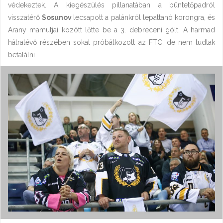
védekeztek. A kiegészülés pillanatában a büntetőpadról
visszatérő
Sosunov
lecsapott a palánkról lepattanó korongra, és
Arany mamutjai között lőtte be a 3. debreceni gólt. A harmad
hátralévő részében sokat próbálkozott az FTC, de nem tudtak
betalálni.