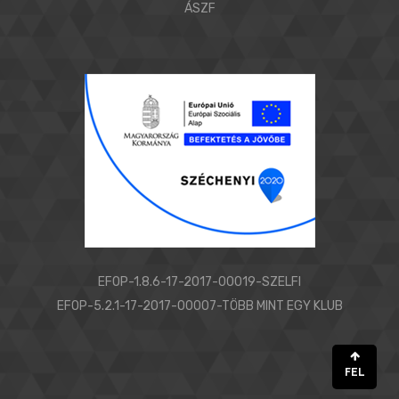
ÁSZF
EFOP-1.8.6-17-2017-00019-SZELFI
EFOP-5.2.1-17-2017-00007-TÖBB MINT EGY KLUB
FEL