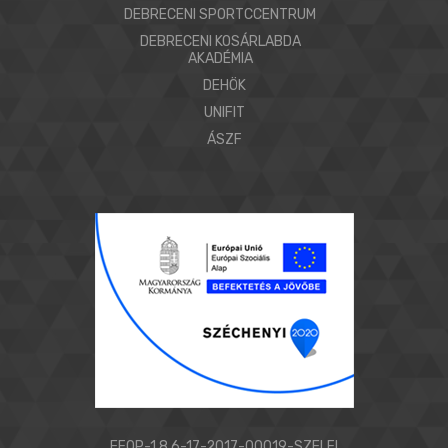
DEBRECENI SPORTCCENTRUM
DEBRECENI KOSÁRLABDA
AKADÉMIA
DEHÖK
UNIFIT
ÁSZF
EFOP-1.8.6-17-2017-00019-SZELFI