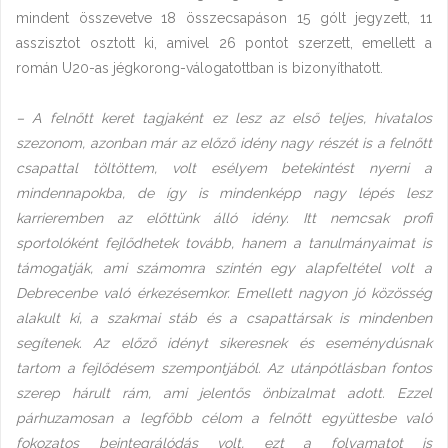
mindent összevetve 18 összecsapáson 15 gólt jegyzett, 11
asszisztot osztott ki, amivel 26 pontot szerzett, emellett a
román U20-as jégkorong-válogatottban is bizonyíthatott.
– A felnőtt keret tagjaként ez lesz az első teljes, hivatalos
szezonom, azonban már az előző idény nagy részét is a felnőtt
csapattal töltöttem, volt esélyem betekintést nyerni a
mindennapokba, de így is mindenképp nagy lépés lesz
karrieremben az előttünk álló idény. Itt nemcsak profi
sportolóként fejlődhetek tovább, hanem a tanulmányaimat is
támogatják, ami számomra szintén egy alapfeltétel volt a
Debrecenbe való érkezésemkor. Emellett nagyon jó közösség
alakult ki, a szakmai stáb és a csapattársak is mindenben
segítenek. Az előző idényt sikeresnek és eseménydúsnak
tartom a fejlődésem szempontjából. Az utánpótlásban fontos
szerep hárult rám, ami jelentős önbizalmat adott. Ezzel
párhuzamosan a legfőbb célom a felnőtt együttesbe való
fokozatos beintegrálódás volt, ezt a folyamatot is