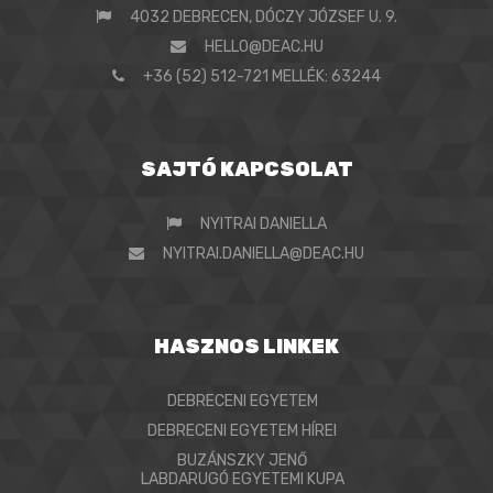
4032 DEBRECEN, DÓCZY JÓZSEF U. 9.
HELLO@DEAC.HU
+36 (52) 512-721 MELLÉK: 63244
SAJTÓ KAPCSOLAT
NYITRAI DANIELLA
NYITRAI.DANIELLA@DEAC.HU
HASZNOS LINKEK
DEBRECENI EGYETEM
DEBRECENI EGYETEM HÍREI
BUZÁNSZKY JENŐ
LABDARUGÓ EGYETEMI KUPA