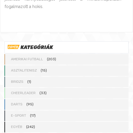
fogalmazott a hokis.
KATEGÓRIÁK
AMERIKAI FUTBALL
(203)
ASZTALITENISZ
(15)
BRIDZS
(1)
CHEERLEADER
(33)
DARTS
(95)
E-SPORT
(17)
EGYÉB
(242)