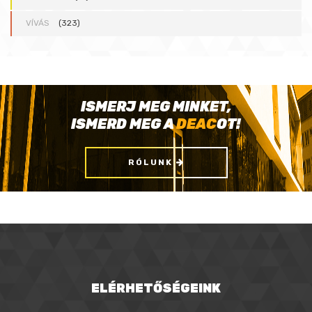
VÍVÁS
(323)
ISMERJ MEG MINKET,
ISMERD MEG A
DEAC
OT!
RÓLUNK
ELÉRHETŐSÉGEINK