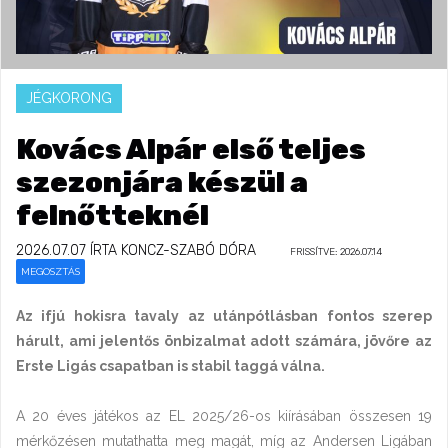
JÉGKORONG
Kovács Alpár első teljes
szezonjára készül a
felnőtteknél
2026.07.07
ÍRTA KONCZ-SZABÓ DÓRA
FRISSÍTVE: 2026.07.14
MEGOSZTÁS
Az ifjú hokisra tavaly az utánpótlásban fontos szerep
hárult, ami jelentős önbizalmat adott számára, jövőre az
Erste Ligás csapatban is stabil taggá válna.
A 20 éves játékos az EL 2025/26-os kiírásában összesen 19
mérkőzésen mutathatta meg magát, míg az Andersen Ligában