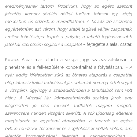
eredményesnek tartom. Pozitívum, hogy az egész szezont
jelentős, komoly sérülés nélkül tudtam lehozni, így végig
meccsben és edzésben maradhattam. A következő szezontól
egyértelműen azt várom, hogy stabil tagjává váljak csapatnak,
amikor lehetőséget kapok a pályán, a lehető leghasznosabb
játékkal szeretném segíteni a csapatot
– fejtegette a fiatal csatár.
Kovács Alpár már letudta a vizsgáit, így százszázalékosan a
pihenésre és a felkészülésre koncentrálhat a folytatásban.
– A
nyár eddig kifejezetten sűrű, az öthetes alapozás a csapattal
elég intenzív fizikai terheléssel jár, valamint nemrég értek véget
a vizsgáim, úgyhogy a szabadidőmben a tanulásból sem volt
hiány. A Műszaki Kar környezetmérnöki szakára járok, egy
kifejezetten jó első tanévet tudhatok magam mögött,
szerencsére minden vizsgám sikerült. A sok újdonság ellenére
megtetszett az egyetemi atmoszféra, a tanárok az egész
évben rendkívül toleránsak és segítőkészek voltak velem, ami
jelentős könnyebbséget jelentett a mindennapokban
–