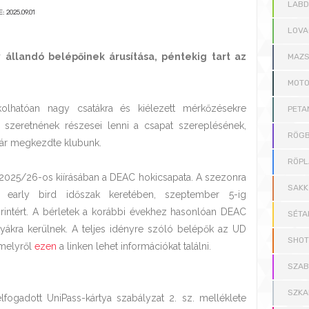
LAB
: 2025.09.01
LOVA
 állandó belépőinek árusítása, péntekig tart az
MAZS
MOT
kolhatóan nagy csatákra és kiélezett mérkőzésekre
PETA
 szeretnének részesei lenni a csapat szereplésének,
RÖGB
már megkezdte klubunk.
RÖPL
2025/26-os kiírásában a DEAC hokicsapata. A szezonra
SAKK
 early bird időszak keretében, szeptember 5-ig
intért. A bérletek a korábbi évekhez hasonlóan DEAC
SÉTA
yákra kerülnek. A teljes idényre szóló belépők az UD
SHOT
 melyről
ezen
a linken lehet információkat találni.
SZAB
SZKA
ogadott UniPass-kártya szabályzat 2. sz. melléklete