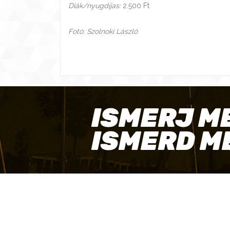
Diák/nyugdíjas:
2.500 Ft
Fotó: Szolnoki László
ISMERJ M
ISMERD M
ELÉRHETŐSÉGEINK
SAJ