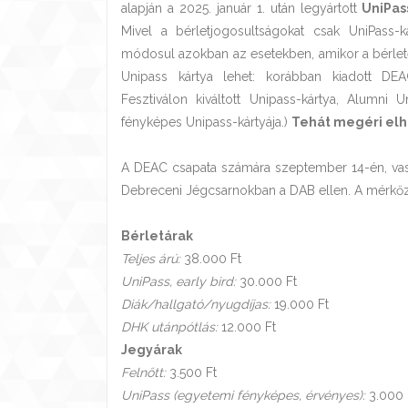
alapján a 2025. január 1. után legyártott
UniPas
Mivel a bérletjogosultságokat csak UniPass-ká
módosul azokban az esetekben, amikor a bérlete
Unipass kártya lehet: korábban kiadott DEA
Fesztiválon kiváltott Unipass-kártya, Alumni 
fényképes Unipass-kártyája.)
Tehát megéri elho
A DEAC csapata számára szeptember 14-én, vasá
Debreceni Jégcsarnokban a DAB ellen. A mérkőz
Bérletárak
Teljes árú:
38.000 Ft
UniPass, early bird:
30.000 Ft
Diák/hallgató/nyugdíjas:
19.000 Ft
DHK utánpótlás:
12.000 Ft
Jegyárak
Felnőtt:
3.500 Ft
UniPass (egyetemi fényképes, érvényes):
3.000 