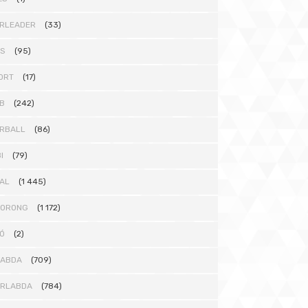
RLEADER
(33)
TS
(95)
ORT
(17)
B
(242)
RBALL
(86)
I
(79)
AL
(1 445)
KORONG
(1 172)
Ó
(2)
LABDA
(709)
ÁRLABDA
(784)