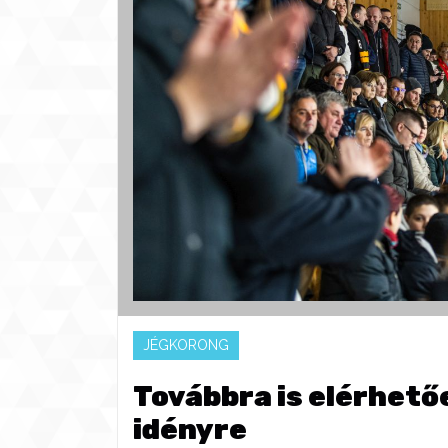
JÉGKORONG
Továbbra is elérhetőe
idényre