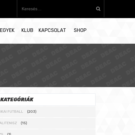
K
e
r
e
EGYEK
KLUB
KAPCSOLAT
SHOP
s
é
s
:
KATEGÓRIÁK
IKAI FUTBALL
(203)
ALITENISZ
(15)
ZS
(1)