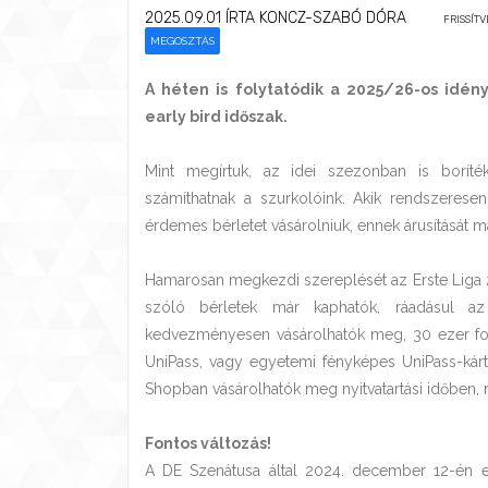
2025.09.01
ÍRTA KONCZ-SZABÓ DÓRA
FRISSÍTVE
MEGOSZTÁS
A héten is folytatódik a 2025/26-os idény
early bird időszak.
Mint megírtuk, az idei szezonban is boríté
számíthatnak a szurkolóink. Akik rendszeresen
érdemes bérletet vásárolniuk, ennek árusítását 
Hamarosan megkezdi szereplését az Erste Liga 
szóló bérletek már kaphatók, ráadásul az
kedvezményesen vásárolhatók meg, 30 ezer for
UniPass, vagy egyetemi fényképes UniPass-kárt
Shopban vásárolhatók meg nyitvatartási időben,
Fontos változás!
A DE Szenátusa által 2024. december 12-én elf