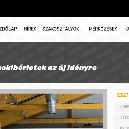
ZDŐLAP
HÍREK
SZAKOSZTÁLYOK
MÉRKŐZÉSEK
J
hokibérletek az új idényre
AMER
ASZT
BRID