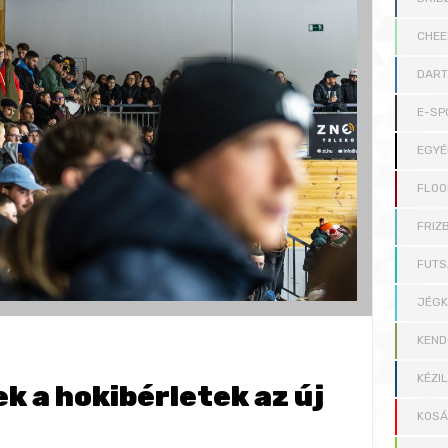
CHEE
DAR
E-SP
EGYÉ
FLOO
FRIZB
FUTS
JÉG
KEND
KÉZI
k a hokibérletek az új
KOS