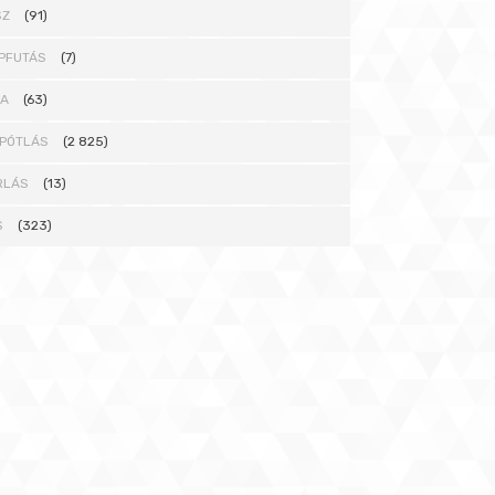
SZ
(91)
PFUTÁS
(7)
NA
(63)
PÓTLÁS
(2 825)
RLÁS
(13)
S
(323)