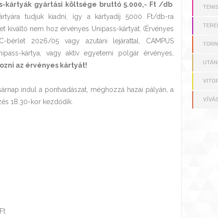
s-kártyák gyártási költsége bruttó 5.000,- Ft /db
.
TENI
rtyára tudjuk kiadni, így a kártyadíj 5000 Ft/db-ra
TERE
t kiváltó nem hoz érvényes Unipass-kártyát. (Érvényes
C-bérlet 2026/05 vagy azutáni lejárattal, CAMPUS
TOR
Unipass-kártya, vagy aktív egyetemi polgár érvényes,
UTÁN
zni az érvényes kártyát!
VITO
rnap indul a pontvadászat, méghozzá hazai pályán, a
VÍVÁ
és 18.30-kor kezdődik.
Ft