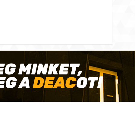
EG MINKET,
EG A
DEAC
OT!
TÓ KAPCSOLAT
HASZNOS LINKEK