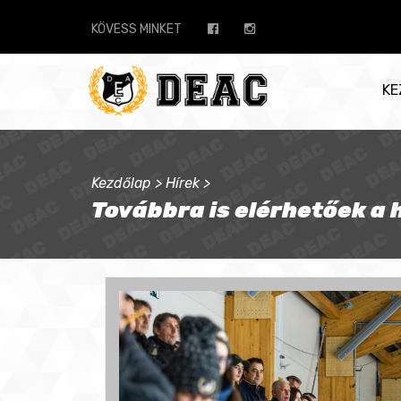
KÖVESS MINKET
KE
Kezdőlap
>
Hírek
>
Továbbra is elérhetőek a 