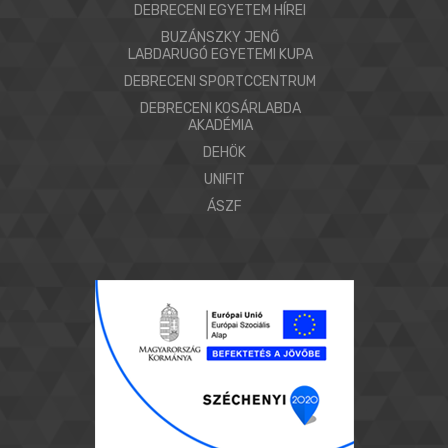
DEBRECENI EGYETEM HÍREI
BUZÁNSZKY JENŐ
LABDARUGÓ EGYETEMI KUPA
DEBRECENI SPORTCCENTRUM
DEBRECENI KOSÁRLABDA
AKADÉMIA
DEHÖK
UNIFIT
ÁSZF