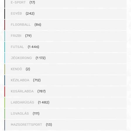
E-SPORT
(17)
EGYÉB
(242)
FLOORBALL
(86)
FRIZBI
(79)
FUTSAL
(1 446)
JÉGKORONG
(1 172)
KENDÓ
(2)
KÉZILABDA
(712)
KOSÁRLABDA
(787)
LABDARÚGÁS
(1 482)
LOVAGLÁS
(111)
MAZSORETTSPORT
(13)