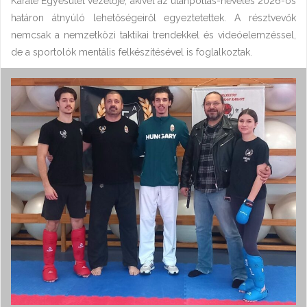
Karate Egyesület vezetője, akivel az utánpótlás-nevelés 2026-os
határon átnyúló lehetőségeiről egyeztetettek. A résztvevők
nemcsak a nemzetközi taktikai trendekkel és videóelemzéssel,
de a sportolók mentális felkészítésével is foglalkoztak.