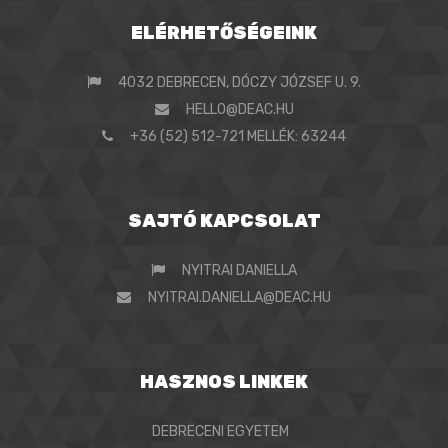
ELÉRHETŐSÉGEINK
4032 DEBRECEN, DÓCZY JÓZSEF U. 9.
HELLO@DEAC.HU
+36 (52) 512-721 MELLÉK: 63244
SAJTÓ KAPCSOLAT
NYITRAI DANIELLA
NYITRAI.DANIELLA@DEAC.HU
HASZNOS LINKEK
DEBRECENI EGYETEM