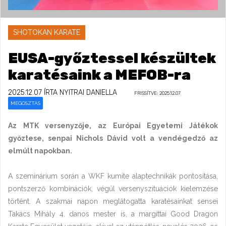
SHOTOKAN KARATE
EUSA-győztessel készültek
karatésaink a MEFOB-ra
2025.12.07
ÍRTA NYITRAI DANIELLA
FRISSÍTVE: 2025.12.07
MEGOSZTÁS
Az MTK versenyzője, az Európai Egyetemi Játékok
győztese, senpai Nichols Dávid volt a vendégedző az
elmúlt napokban.
A szeminárium során a WKF kumite alaptechnikák pontosítása,
pontszerző kombinációk, végül versenyszituációk kielemzése
történt. A szakmai napon meglátogatta karatésainkat sensei
Takács Mihály 4. danos mester is, a margittai Good Dragon