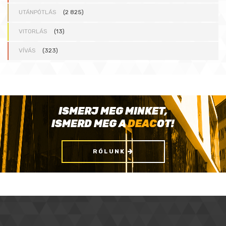
UTÁNPÓTLÁS
(2 825)
VITORLÁS
(13)
VÍVÁS
(323)
ISMERJ MEG MINKET,
ISMERD MEG A
DEAC
OT!
RÓLUNK