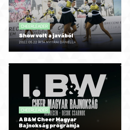
CHEERLEADER
Show volt a javából
2022.05.22
ÍRTA NYITRAI DANIELLA
CHEERLEADER
A B&W Cheer Magyar
Bajnokság programja