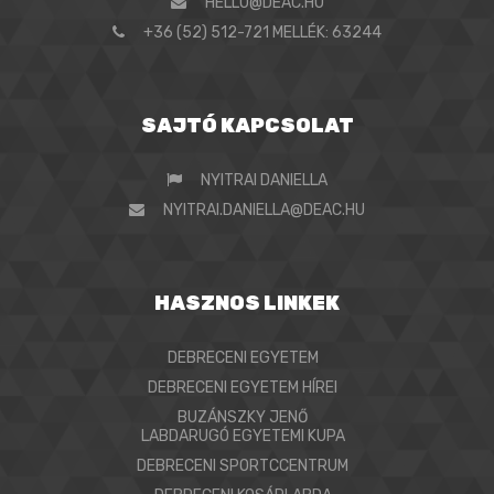
HELLO@DEAC.HU
+36 (52) 512-721 MELLÉK: 63244
SAJTÓ KAPCSOLAT
NYITRAI DANIELLA
NYITRAI.DANIELLA@DEAC.HU
HASZNOS LINKEK
DEBRECENI EGYETEM
DEBRECENI EGYETEM HÍREI
BUZÁNSZKY JENŐ
LABDARUGÓ EGYETEMI KUPA
DEBRECENI SPORTCCENTRUM