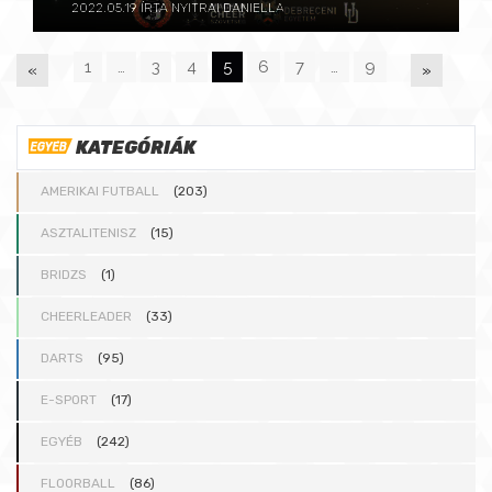
2022.05.19
ÍRTA NYITRAI DANIELLA
1
…
3
4
5
6
7
…
9
«
»
P
KATEGÓRIÁK
A
AMERIKAI FUTBALL
(203)
G
ASZTALITENISZ
(15)
BRIDZS
(1)
E
CHEERLEADER
(33)
S
DARTS
(95)
E-SPORT
(17)
:
EGYÉB
(242)
FLOORBALL
(86)