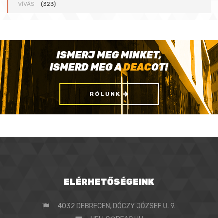
VÍVÁS
(323)
ISMERJ MEG MINKET,
ISMERD MEG A
DEAC
OT!
RÓLUNK
ELÉRHETŐSÉGEINK
4032 DEBRECEN, DÓCZY JÓZSEF U. 9.