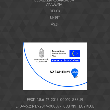
DEBRECENI KOSÁRLABDA
AKADÉMIA
DEHÖK
UNIFIT
ÁSZF
EFOP-1.8.6-17-2017-00019-SZELFI
EFOP-5.2.1-17-2017-00007-TÖBB MINT EGY KLUB