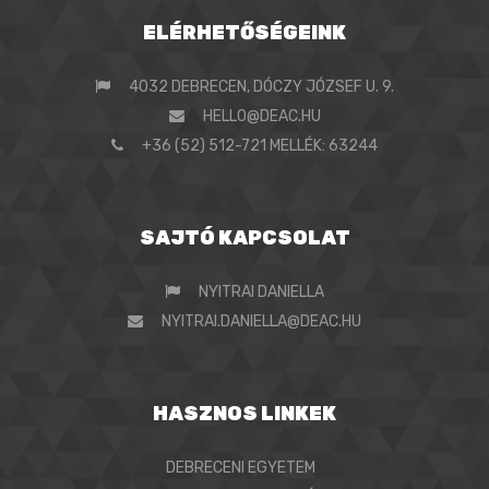
ELÉRHETŐSÉGEINK
4032 DEBRECEN, DÓCZY JÓZSEF U. 9.
HELLO@DEAC.HU
+36 (52) 512-721 MELLÉK: 63244
SAJTÓ KAPCSOLAT
NYITRAI DANIELLA
NYITRAI.DANIELLA@DEAC.HU
HASZNOS LINKEK
DEBRECENI EGYETEM