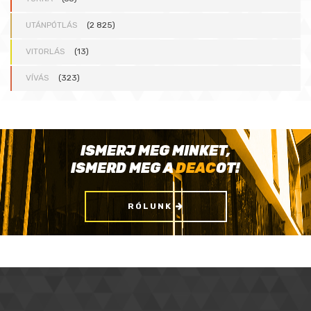
UTÁNPÓTLÁS
(2 825)
VITORLÁS
(13)
VÍVÁS
(323)
ISMERJ MEG MINKET,
ISMERD MEG A
DEAC
OT!
RÓLUNK