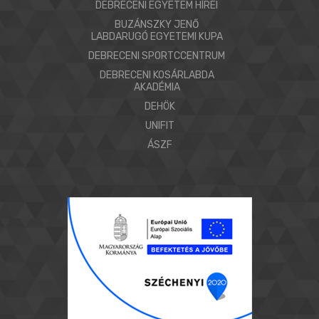
DEBRECENI EGYETEM HÍREI
BUZÁNSZKY JENŐ
LABDARUGÓ EGYETEMI KUPA
DEBRECENI SPORTCCENTRUM
DEBRECENI KOSÁRLABDA
AKADÉMIA
DEHÖK
UNIFIT
ÁSZF