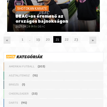
SHOTOKAN KARATE
DEAC-os éremeső az
országos bajnokságon
2021.09.28
ÍRTA DEAC
1
…
19
20
21
22
23
«
»
P
KATEGÓRIÁK
A
AMERIKAI FUTBALL
(203)
G
ASZTALITENISZ
(15)
BRIDZS
(1)
E
CHEERLEADER
(33)
S
DARTS
(95)