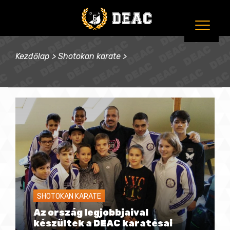
Kezdőlap
>
Shotokan karate
>
SHOTOKAN KARATE
Az ország legjobbjaival
készültek a DEAC karatésai