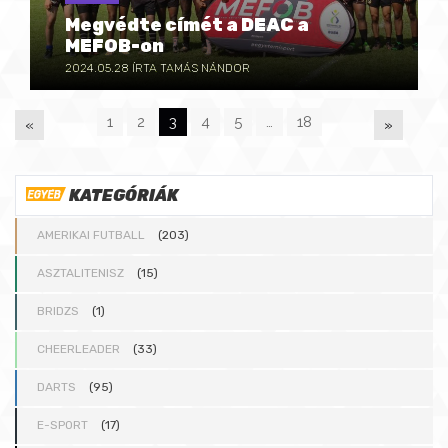
Megvédte címét a DEAC a
MEFOB-on
2024.05.28
ÍRTA TAMÁS NÁNDOR
1
2
3
4
5
…
18
«
»
P
KATEGÓRIÁK
A
AMERIKAI FUTBALL
(203)
G
ASZTALITENISZ
(15)
BRIDZS
(1)
E
CHEERLEADER
(33)
S
DARTS
(95)
E-SPORT
(17)
: