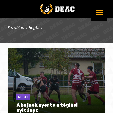
Kezdőlap
>
Rögbi
>
RÖGBI
A bajnok nyerte a téglási
nyitányt