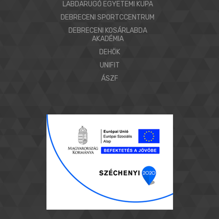
LABDARUGÓ EGYETEMI KUPA
DEBRECENI SPORTCCENTRUM
DEBRECENI KOSÁRLABDA
AKADÉMIA
DEHÖK
UNIFIT
ÁSZF