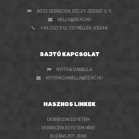
4032 DEBRECEN, DÓCZY JÓZSEF U. 9.
HELLO@DEAC.HU
+36 (52) 512-721 MELLÉK: 63244
SAJTÓ KAPCSOLAT
NYITRAI DANIELLA
NYITRAI.DANIELLA@DEAC.HU
HASZNOS LINKEK
DEBRECENI EGYETEM
DEBRECENI EGYETEM HÍREI
BUZÁNSZKY JENŐ