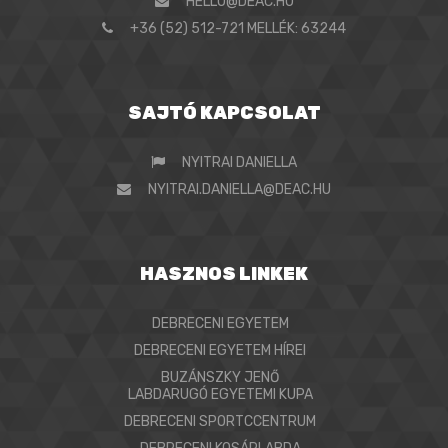
HELLO@DEAC.HU
+36 (52) 512-721 MELLÉK: 63244
SAJTÓ KAPCSOLAT
NYITRAI DANIELLA
NYITRAI.DANIELLA@DEAC.HU
HASZNOS LINKEK
DEBRECENI EGYETEM
DEBRECENI EGYETEM HÍREI
BUZÁNSZKY JENŐ
LABDARUGÓ EGYETEMI KUPA
DEBRECENI SPORTCCENTRUM