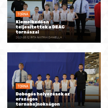
TORNA
Kiemelkedően
teljesítettek a DEAC
tornászai
2021.05.12
ÍRTA NYITRAI DANIELLA
TORNA
Dobogós helyezések az
országos
tornabajnokságon