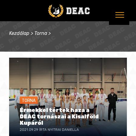
Kezdőlap
>
Torna
>
TORNA
Érmekkel tértek haza a
DEAC tornászai a Kisalföld
Kupáról
2021.09.29
ÍRTA NYITRAI DANIELLA