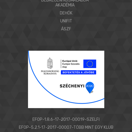
DEBRECENI KOSÁRLABDA
AKADÉMIA
DEHÖK
UNIFIT
ÁSZF
EFOP-1.8.6-17-2017-00019-SZELFI
EFOP-5.2.1-17-2017-00007-TÖBB MINT EGY KLUB