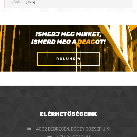
VÍVÁS
(323)
ISMERJ MEG MINKET,
ISMERD MEG A
DEAC
OT!
RÓLUNK
ELÉRHETŐSÉGEINK
4032 DEBRECEN, DÓCZY JÓZSEF U. 9.