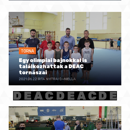
TORNA
Egy olimpiai bajnokkal is
találkozhattak a DEAC
tornászai
2021.06.22
ÍRTA NYITRAI DANIELLA