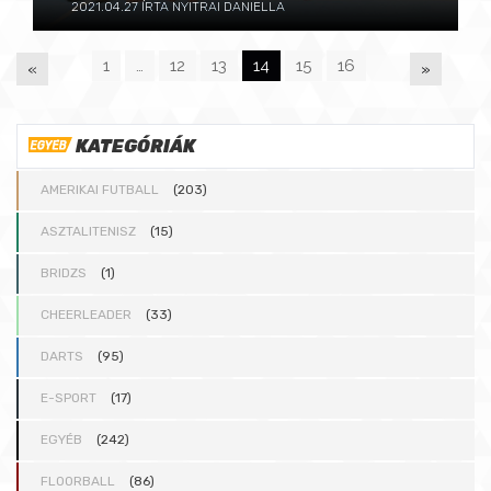
2021.04.27
ÍRTA NYITRAI DANIELLA
1
…
12
13
14
15
16
«
»
P
KATEGÓRIÁK
A
AMERIKAI FUTBALL
(203)
G
ASZTALITENISZ
(15)
BRIDZS
(1)
E
CHEERLEADER
(33)
S
DARTS
(95)
E-SPORT
(17)
:
EGYÉB
(242)
FLOORBALL
(86)