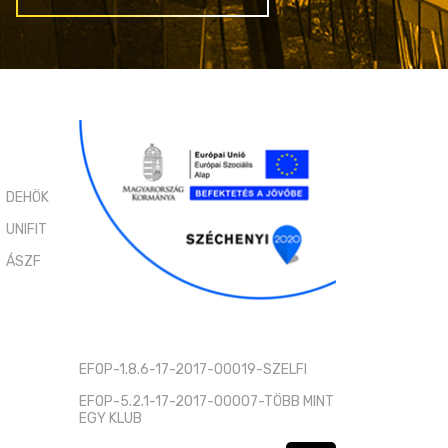
DEHÖK
UNIFIT
ÁSZF
EFOP-1.8.6-17-2017-00019-SZELFI
EFOP-5.2.1-17-2017-00007-TÖBB MINT
EGY KLUB