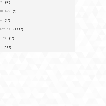
SZ
(91)
PFUTÁS
(7)
NA
(63)
PÓTLÁS
(2 825)
RLÁS
(13)
S
(323)