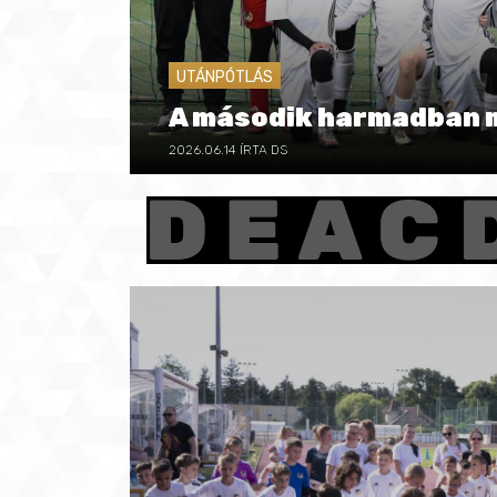
UTÁNPÓTLÁS
A második harmadban m
2026.06.14
ÍRTA DS