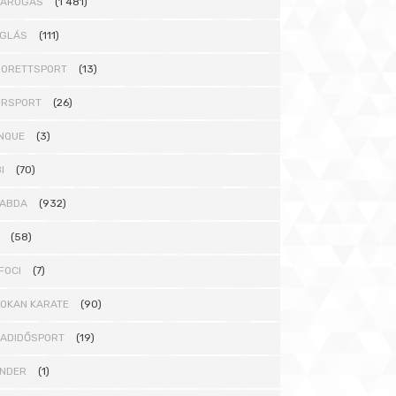
DARÚGÁS
(1 481)
GLÁS
(111)
ORETTSPORT
(13)
ORSPORT
(26)
NQUE
(3)
I
(70)
ABDA
(932)
(58)
FOCI
(7)
OKAN KARATE
(90)
ADIDŐSPORT
(19)
NDER
(1)