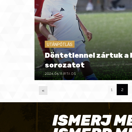
UTÁNPÓTLÁS
Döntetlennel zártuk a 
sorozatot
2026.06.11
ÍRTA DS
1
2
«
P
ISMERJ M
A