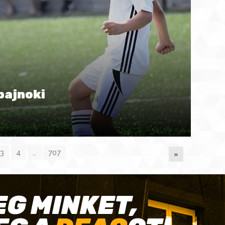
bajnoki
3
4
…
707
»
EG MINKET,