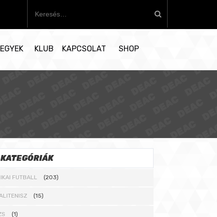
K
e
r
e
EGYEK
KLUB
KAPCSOLAT
SHOP
s
é
s
:
KATEGÓRIÁK
IKAI FUTBALL
(203)
ALITENISZ
(15)
ZS
(1)