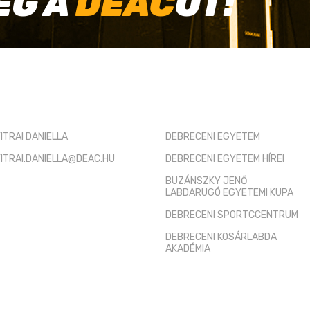
EG A
DEAC
OT!
TÓ KAPCSOLAT
HASZNOS LINKEK
ITRAI DANIELLA
DEBRECENI EGYETEM
ITRAI.DANIELLA@DEAC.HU
DEBRECENI EGYETEM HÍREI
BUZÁNSZKY JENŐ
LABDARUGÓ EGYETEMI KUPA
DEBRECENI SPORTCCENTRUM
DEBRECENI KOSÁRLABDA
AKADÉMIA