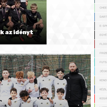
CHEE
DAR
E-SP
k az idényt
EGYÉ
FLOO
FRIZB
FUTS
JÉG
KEND
KÉZI
KOS