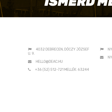
ISMERD M
G
E
S
ELÉRHETŐSÉGEINK
SAJ
:
4032 DEBRECEN, DÓCZY JÓZSEF
NY
U. 9.
NY
HELLO@DEAC.HU
+36 (52) 512-721 MELLÉK: 63244