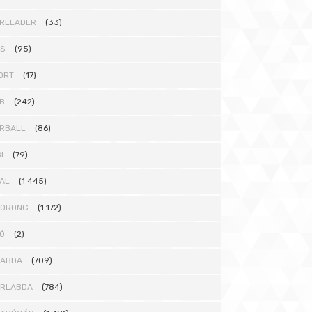
RLEADER
(33)
TS
(95)
ORT
(17)
B
(242)
RBALL
(86)
I
(79)
AL
(1 445)
KORONG
(1 172)
Ó
(2)
LABDA
(709)
ÁRLABDA
(784)