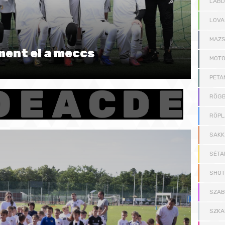
LAB
LOVA
MAZS
ent el a meccs
MOT
PETA
RÖGB
RÖPL
SAKK
SÉTA
SHOT
SZAB
SZKA