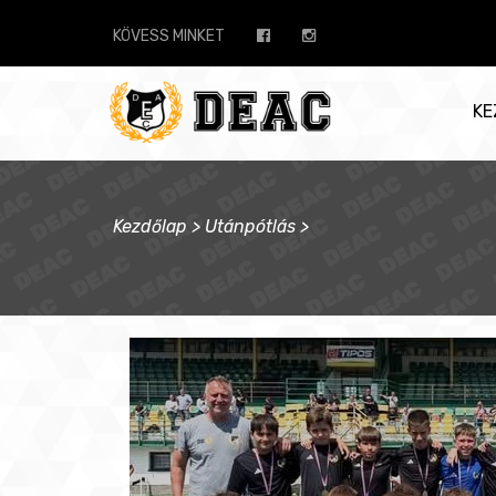
KÖVESS MINKET
KE
Kezdőlap
>
Utánpótlás
>