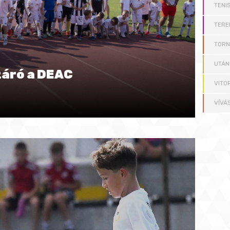
TENI
TERE
TOR
UTÁN
záró a DEAC
VITO
VÍVÁ