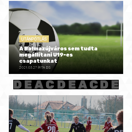
UTÁNPÓTLÁS
A Balmazújváros sem tudta
megállítani U19-es
csapatunkat
2021.03.27
ÍRTA DS