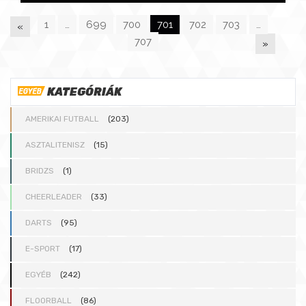
1
…
699
700
701
702
703
…
«
707
»
P
A
KATEGÓRIÁK
AMERIKAI FUTBALL
(203)
G
ASZTALITENISZ
(15)
E
BRIDZS
(1)
CHEERLEADER
(33)
S
DARTS
(95)
:
E-SPORT
(17)
EGYÉB
(242)
FLOORBALL
(86)