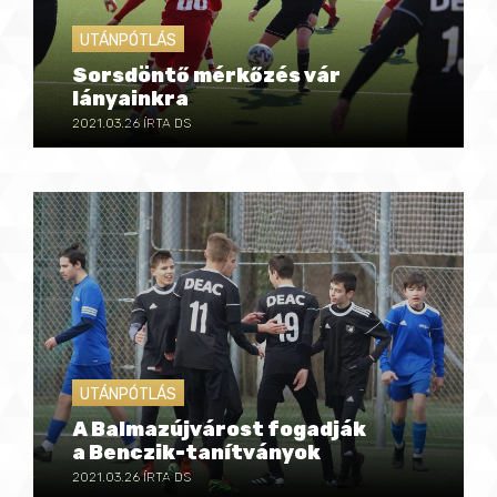
UTÁNPÓTLÁS
Sorsdöntő mérkőzés vár
lányainkra
2021.03.26
ÍRTA DS
UTÁNPÓTLÁS
A Balmazújvárost fogadják
a Benczik-tanítványok
2021.03.26
ÍRTA DS