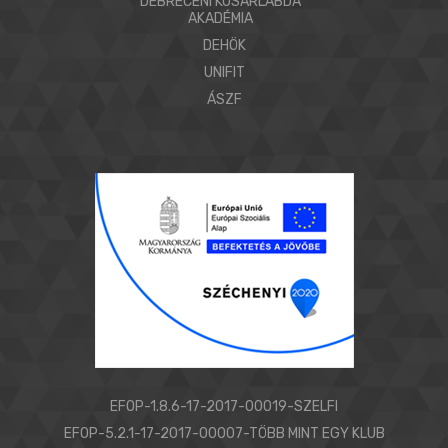
DEBRECENI KOSÁRLABDA
AKADÉMIA
DEHÖK
UNIFIT
ÁSZF
EFOP-1.8.6-17-2017-00019-SZELFI
EFOP-5.2.1-17-2017-00007-TÖBB MINT EGY KLUB