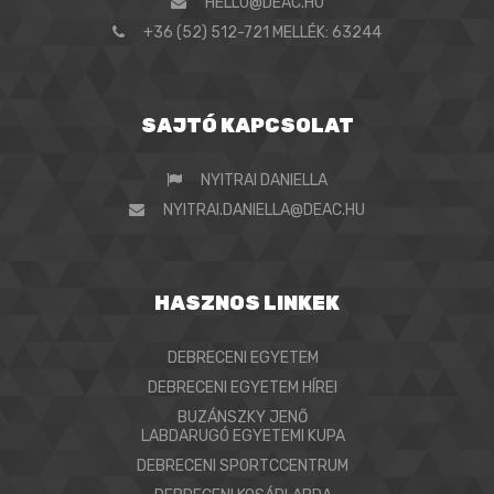
HELLO@DEAC.HU
+36 (52) 512-721 MELLÉK: 63244
SAJTÓ KAPCSOLAT
NYITRAI DANIELLA
NYITRAI.DANIELLA@DEAC.HU
HASZNOS LINKEK
DEBRECENI EGYETEM
DEBRECENI EGYETEM HÍREI
BUZÁNSZKY JENŐ
LABDARUGÓ EGYETEMI KUPA
DEBRECENI SPORTCCENTRUM