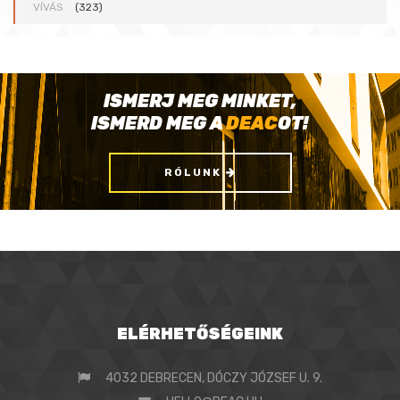
VÍVÁS
(323)
ISMERJ MEG MINKET,
ISMERD MEG A
DEAC
OT!
RÓLUNK
ELÉRHETŐSÉGEINK
4032 DEBRECEN, DÓCZY JÓZSEF U. 9.