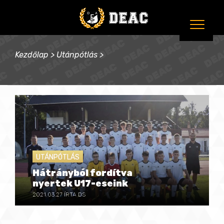
Kezdőlap
>
Utánpótlás
>
UTÁNPÓTLÁS
Hátrányból fordítva
nyertek U17-eseink
2021.03.27
ÍRTA DS