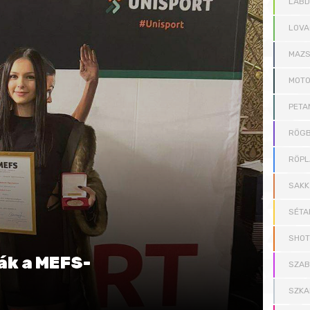
LAB
LOVA
MAZS
MOT
PETA
RÖGB
RÖPL
SAKK
SÉTA
SHOT
ták a MEFS-
SZAB
SZKA