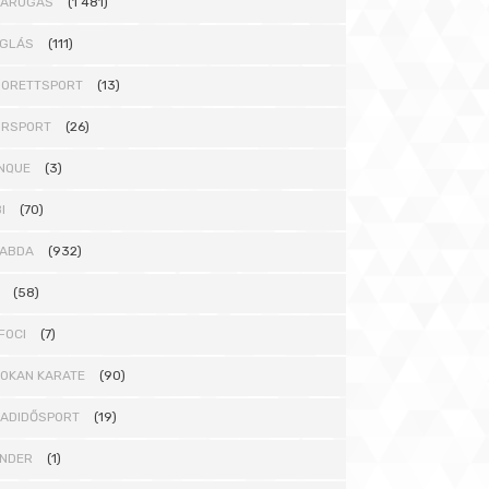
DARÚGÁS
(1 481)
GLÁS
(111)
ORETTSPORT
(13)
ORSPORT
(26)
NQUE
(3)
I
(70)
ABDA
(932)
(58)
FOCI
(7)
OKAN KARATE
(90)
ADIDŐSPORT
(19)
NDER
(1)