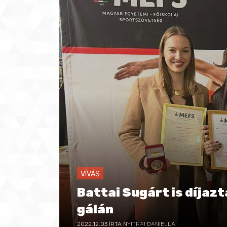
VÍVÁS
Battai Sugárt is díjaz
gálán
2022.12.03
ÍRTA NYITRAI DANIELLA