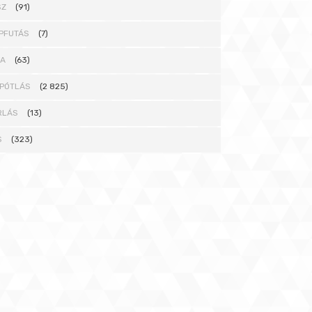
SZ
(91)
PFUTÁS
(7)
NA
(63)
PÓTLÁS
(2 825)
RLÁS
(13)
S
(323)