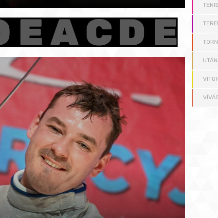
TENI
TERE
TOR
UTÁN
VITO
VÍVÁ