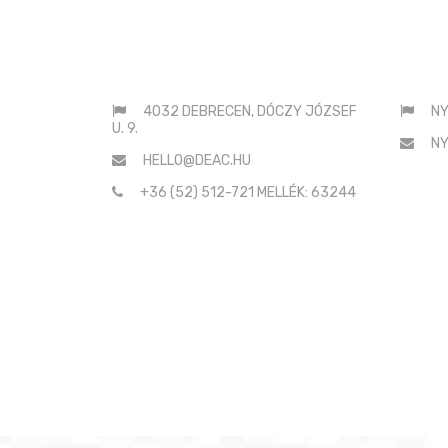
S
ELÉRHETŐSÉGEINK
SAJ
:
4032 DEBRECEN, DÓCZY JÓZSEF
NY
U. 9.
NY
HELLO@DEAC.HU
+36 (52) 512-721 MELLÉK: 63244