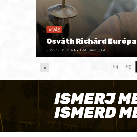
VÍVÁS
Osváth Richárd Európa
2022.12.01
ÍRTA NYITRAI DANIELLA
1
…
64
65
«
P
ISMERJ M
A
ISMERD M
G
E