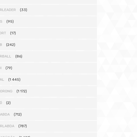
RLEADER
(33)
TS
(95)
ORT
(17)
B
(242)
RBALL
(86)
I
(79)
AL
(1 445)
KORONG
(1 172)
Ó
(2)
LABDA
(712)
ÁRLABDA
(787)