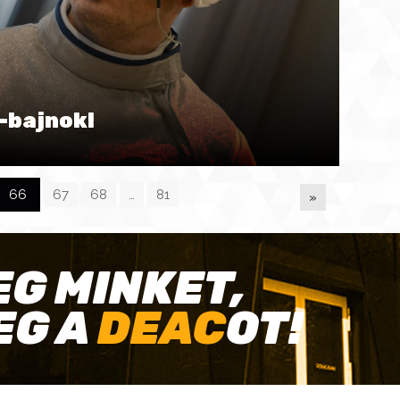
-bajnok!
66
67
68
…
81
»
EG MINKET,
EG A
DEAC
OT!