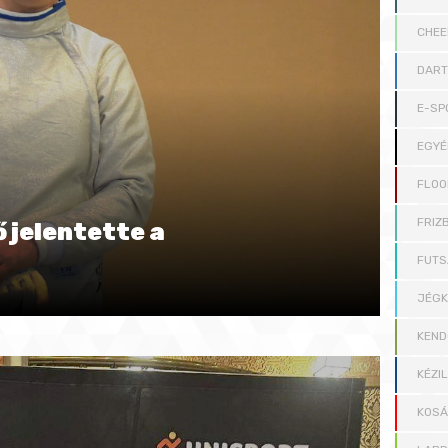
CHEE
DAR
E-SP
EGYÉ
FLOO
FRIZB
 jelentette a
FUTS
JÉG
KEND
KÉZI
KOS