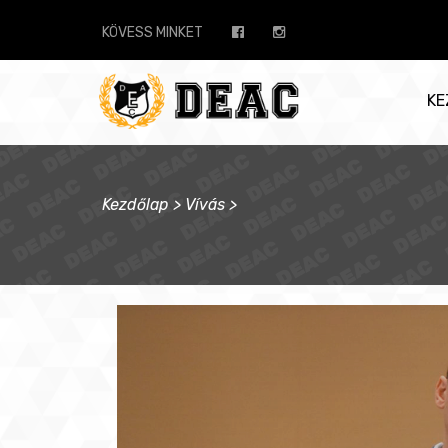
KÖVESS MINKET
KE
Kezdőlap
>
Vívás
>