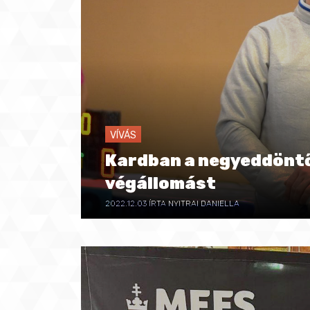
VÍVÁS
Kardban a negyeddöntő
végállomást
2022.12.03
ÍRTA NYITRAI DANIELLA