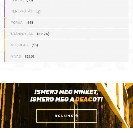
TEREPFUTÁS
(7)
TORNA
(63)
UTÁNPÓTLÁS
(2 825)
VITORLÁS
(13)
VÍVÁS
(323)
ISMERJ MEG MINKET,
ISMERD MEG A
DEAC
OT!
RÓLUNK