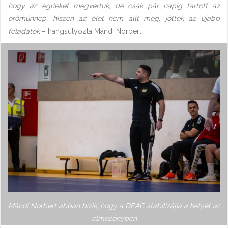
hogy az egrieket megvertük, de csak pár napig tartott az
örömünnep, hiszen az élet nem állt meg, jöttek az újabb
feladatok
– hangsúlyozta Mándi Norbert.
Mándi Norbert abban bízik, hogy a DEAC stabilizálja a helyét az
élmezőnyben