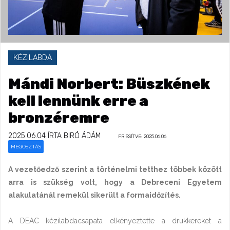
KÉZILABDA
Mándi Norbert: Büszkének
kell lennünk erre a
bronzéremre
2025.06.04
ÍRTA BIRÓ ÁDÁM
FRISSÍTVE: 2025.06.06
MEGOSZTÁS
A vezetőedző szerint a történelmi tetthez többek között
arra is szükség volt, hogy a Debreceni Egyetem
alakulatánál remekül sikerült a formaidőzítés.
A DEAC kézilabdacsapata elkényeztette a drukkereket a