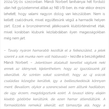
2024/25-ös szezonban. Mándi Norbert tanítványai hét forduló
után hét győzelemmel álltak az NB I/B-ben, és már ekkor érezni
lehetett, hogy valami nagyon dolog van készülőben. Nem is
kellett csalódnunk, mivel együttesünk végül a harmadik helyen
zárt. Ezzel a bronzéremmel játékosaink klubtörténelmet írtak,
mivel korábban klubunk kézilabdában ilyen magasságokban
még nem járt.
–
Tavaly nyáron hamarabb kezdtük el a felkészülést, a jelek
szerint a sok munka nem volt hiábavaló
– kezdte a beszélgetést
Mándi Norbert. –
Jelentősen átalakult kerettel vágtunk neki
ennek az idénynek, kijelenthetem, hogy az igazolásaink jól
sikerültek. Az szintén sokat számított, hogy az új srácok
családias közegbe kerültek, így a beilleszkedésük könnyen
ment. Bevallom, olykor a szerencsével sem álltunk hadilábon,
de úgy érzem, megdolgoztunk ezért. A tavaszi idény elején
kisebb gödörbe kerültünk, de ezen hamar átlendültünk. A
formaidőzítés remekül sikerült, ezt támasztja alá, hogy a