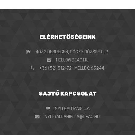
ELÉRHETŐSÉGEINK
4032 DEBRECEN, DÓCZY JÓZSEF U. 9.
HELLO@DEAC.HU
+36 (52) 512-721 MELLÉK: 63244
SAJTÓ KAPCSOLAT
NYITRAI DANIELLA
NYITRAI.DANIELLA@DEAC.HU