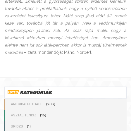
értékesíti. Emellett a gyorsaságát szintén érdemes kiemelni,
továbbá abból is profitálhatunk, hogy a nyitott védekezésben
zavaróként kulcsfigura lehet. Máté szép jövő előtt áll, remek
keze van, továbbá jól lát a pályán. Neki a védőmunkáján
mindenképpen javítani kell. Az csak rajta múlik, hogy a
következő idényben mennyi lehetőséget kap. Amennyiben
eleinte nem jut sok játékperchez, akkor is muszáj türelmesnek
maradnia
– zárta mondandóját Mándi Norbert.
KATEGÓRIÁK
AMERIKAI FUTBALL
(203)
ASZTALITENISZ
(15)
BRIDZS
(1)