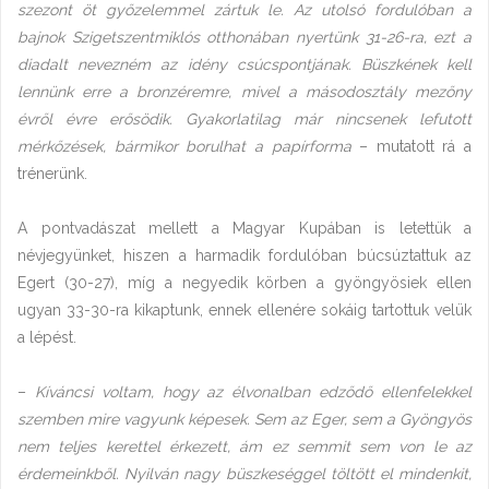
szezont öt győzelemmel zártuk le. Az utolsó fordulóban a
bajnok Szigetszentmiklós otthonában nyertünk 31-26-ra, ezt a
diadalt nevezném az idény csúcspontjának. Büszkének kell
lennünk erre a bronzéremre, mivel a másodosztály mezőny
évről évre erősödik. Gyakorlatilag már nincsenek lefutott
mérkőzések, bármikor borulhat a papírforma
– mutatott rá a
trénerünk.
A pontvadászat mellett a Magyar Kupában is letettük a
névjegyünket, hiszen a harmadik fordulóban búcsúztattuk az
Egert (30-27), míg a negyedik körben a gyöngyösiek ellen
ugyan 33-30-ra kikaptunk, ennek ellenére sokáig tartottuk velük
a lépést.
–
Kíváncsi voltam, hogy az élvonalban edződő ellenfelekkel
szemben mire vagyunk képesek. Sem az Eger, sem a Gyöngyös
nem teljes kerettel érkezett, ám ez semmit sem von le az
érdemeinkből. Nyilván nagy büszkeséggel töltött el mindenkit,