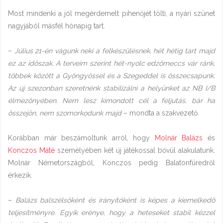
Most mindenki a jól megérdemelt pihenőjét tölti, a nyári szünet
nagyjából másfél hónapig tart.
–
Július 21-én vágunk neki a felkészülésnek, hét hétig tart majd
ez az időszak. A terveim szerint hét-nyolc edzőmeccs vár ránk,
többek között a Gyöngyössel és a Szegeddel is összecsapunk.
Az új szezonban szeretnénk stabilizálni a helyünket az NB I/B
élmezőnyében. Nem lesz kimondott cél a feljutás, bár ha
összejön, nem szomorkodunk majd
– mondta a szakvezető.
Korábban már beszámoltunk arról, hogy
Molnár Balázs
és
Konczos Máté
személyében két új játékossal bővül alakulatunk.
Molnár Németországból, Konczos pedig Balatonfüredről
érkezik.
–
Balázs balszélsőként és irányítóként is képes a kiemelkedő
teljesítményre. Egyik erénye, hogy a heteseket stabil kézzel