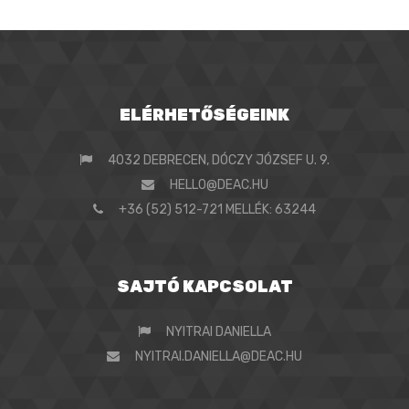
ELÉRHETŐSÉGEINK
4032 DEBRECEN, DÓCZY JÓZSEF U. 9.
HELLO@DEAC.HU
+36 (52) 512-721 MELLÉK: 63244
SAJTÓ KAPCSOLAT
NYITRAI DANIELLA
NYITRAI.DANIELLA@DEAC.HU