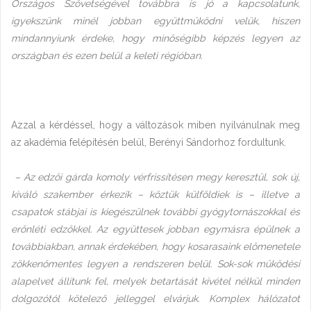
Országos Szövetségével továbbra is jó a kapcsolatunk,
igyekszünk minél jobban együttműködni velük, hiszen
mindannyiunk érdeke, hogy minőségibb képzés legyen az
országban és ezen belül a keleti régióban.
Azzal a kérdéssel, hogy a változások miben nyilvánulnak meg
az akadémia felépítésén belül, Berényi Sándorhoz fordultunk.
– Az edzői gárda komoly vérfrissítésen megy keresztül, sok új,
kiváló szakember érkezik – köztük külföldiek is – illetve a
csapatok stábjai is kiegészülnek további gyógytornászokkal és
erőnléti edzőkkel. Az együttesek jobban egymásra épülnek a
továbbiakban, annak érdekében, hogy kosarasaink előmenetele
zökkenőmentes legyen a rendszeren belül.
Sok-sok működési
alapelvet állítunk fel, melyek betartását kivétel nélkül minden
dolgozótól kötelező jelleggel elvárjuk. Komplex hálózatot