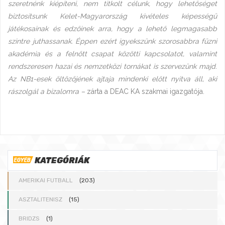
szeretnénk kiépíteni, nem titkolt célunk, hogy lehetőséget
biztosítsunk Kelet-Magyarország kivételes képességű
játékosainak és edzőinek arra, hogy a lehető legmagasabb
szintre juthassanak. Éppen ezért igyekszünk szorosabbra fűzni
akadémia és a felnőtt csapat közötti kapcsolatot, valamint
rendszeresen hazai és nemzetközi tornákat is szervezünk majd.
Az NB1-esek öltözőjének ajtaja mindenki előtt nyitva áll, aki
rászolgál a bizalomra –
zárta a DEAC KA szakmai igazgatója.
KATEGÓRIÁK
AMERIKAI FUTBALL
(203)
ASZTALITENISZ
(15)
BRIDZS
(1)