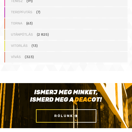
TENISZ
(91)
TEREPFUTÁS
(7)
TORNA
(63)
UTÁNPÓTLÁS
(2 825)
VITORLÁS
(13)
VÍVÁS
(323)
ISMERJ MEG MINKET,
ISMERD MEG A
DEAC
OT!
RÓLUNK