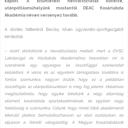
kapott. A kitüntetést névváltoztatás követte,
utánpótlásműhelyünk mostantól DEAC Kosárlabda
Akadémia néven versenyez tovább.
A döntés hátteréről Becsky István ügyvezető-sportigazgatót
kérdeztük.
– Azért döntöttünk a névváltoztatás mellett, mert a DVSC
Labdarúgó és Kézilabda Akadémiához hasonlóan mi is
szeretnénk egy egységes és összefüggő szerkezetet
kialakítani. A város és az egyetem támogatása továbbra is
fontos számunkra, nagyon örülök, hogy ez a példátlan
összefogás az utánpótlásunkban is meg fog jelenni. Hatalmas
megtiszteltetés, hogy egyike lehetünk a négy államilag
elismert kosárlabda sportakadémiának, és egyben nagy
felelősség is számunkra. Célunk, hogy minél több akadémiáról
kikerülő játékos bemutatkozhasson az első osztályban, és
eljusson a felnőtt válogatottig. A Magyar Kosárlabdázók