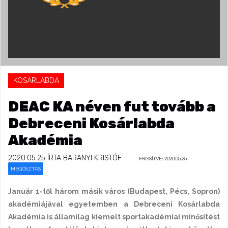
KOSÁRLABDA
DEAC KA néven fut tovább a
Debreceni Kosárlabda
Akadémia
2020.05.25
ÍRTA BARANYI KRISTÓF
FRISSÍTVE: 2020.05.25
MEGOSZTÁS
Január 1-től három másik város (Budapest, Pécs, Sopron)
akadémiájával egyetemben a Debreceni Kosárlabda
Akadémia is államilag kiemelt sportakadémiai minősítést