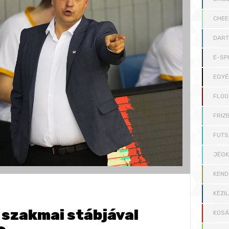
CHEE
DAR
E-SP
EGYÉ
FLOO
FRIZB
FUTS
JÉG
KEND
KÉZI
 szakmai stábjával
KOS