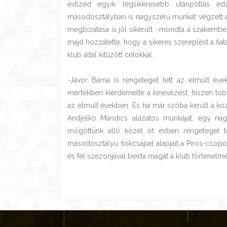
évtized egyik legsikeresebb utánpótlás ed
másodosztályban is nagyszerű munkát végzett a 
megbízatása is jól sikerült. -mondta a szakemb
majd hozzátette, hogy a sikeres szereplést a fia
klub által kitűzött célokkal.
-Jávor Barna is rengeteget tett az elmúlt éve
mértékben kiérdemelte a kinevezést, hiszen több
az elmúlt években. És ha már szóba került a k
Andjelko Mandics alázatos munkáját, egy n
mögöttünk álló közel öt évben rengeteget tet
másodosztályú fiókcsapat alapjait a Piros-csoport
és fél szezonjával beírta magát a klub történelmé