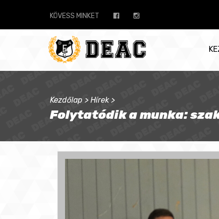
KÖVESS MINKET
KE
Kezdőlap
>
Hírek
>
Folytatódik a munka: sza