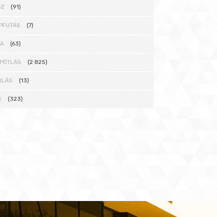
SZ
(91)
PFUTÁS
(7)
NA
(63)
PÓTLÁS
(2 825)
RLÁS
(13)
S
(323)