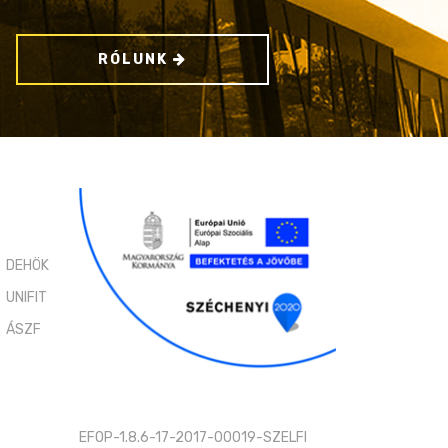
RÓLUNK
DEHÖK
UNIFIT
ÁSZF
EFOP-1.8.6-17-2017-00019-SZELFI