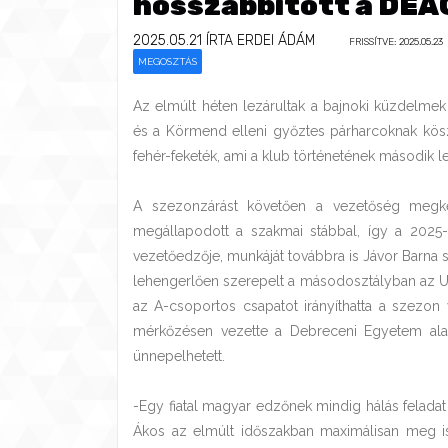
hosszabbított a DEA
2025.05.21
ÍRTA ERDEI ÁDÁM
FRISSÍTVE: 2025.05.23
MEGOSZTÁS
Az elmúlt héten lezárultak a bajnoki küzdelme
és a Körmend elleni győztes párharcoknak kösz
fehér-feketék, ami a klub történetének második 
A szezonzárást követően a vezetőség megkezd
megállapodott a szakmai stábbal, így a 2025
vezetőedzője, munkáját továbbra is Jávor Barna s
lehengerlően szerepelt a másodosztályban az U
az A-csoportos csapatot irányíthatta a szezon 
mérkőzésen vezette a Debreceni Egyetem alak
ünnepelhetett.
-Egy fiatal magyar edzőnek mindig hálás felad
Ákos az elmúlt időszakban maximálisan meg is