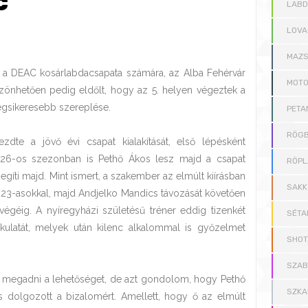
C
LAB
LOVA
MAZS
k a DEAC kosárlabdacsapata számára, az Alba Fehérvár
MOT
önhetően pedig eldőlt, hogy az 5. helyen végeztek a
legsikeresebb szereplése.
PETA
RÖGB
te a jövő évi csapat kialakítását, első lépésként
-26-os szezonban is Pethő Ákos lesz majd a csapat
RÖPL
egíti majd. Mint ismert, a szakember az elmúlt kiírásban
SAKK
23-asokkal, majd Andjelko Mandics távozását követően
végéig. A nyíregyházi születésű tréner eddig tizenkét
SÉTA
ulatát, melyek után kilenc alkalommal is győzelmet
SHOT
SZAB
at megadni a lehetőséget, de azt gondolom, hogy Pethő
SZKA
 dolgozott a bizalomért. Amellett, hogy ő az elmúlt