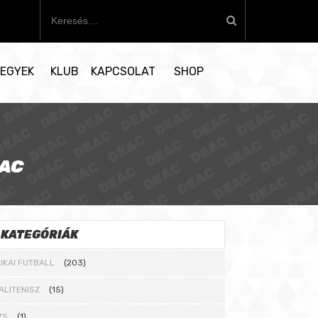
K
e
r
e
EGYEK
KLUB
KAPCSOLAT
SHOP
s
é
s
:
EAC
KATEGÓRIÁK
IKAI FUTBALL
(203)
ALITENISZ
(15)
ZS
(1)