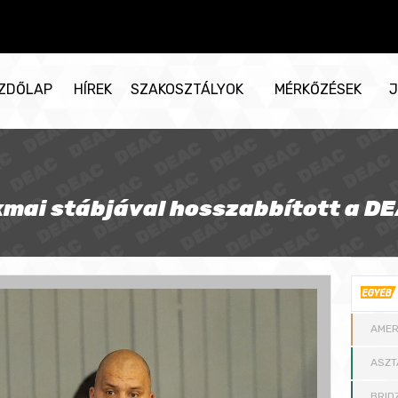
ZDŐLAP
HÍREK
SZAKOSZTÁLYOK
MÉRKŐZÉSEK
J
kmai stábjával hosszabbított a D
AMER
ASZT
BRID