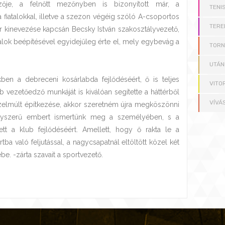
zője, a felnőtt mezőnyben is bizonyított már, a
TENI
fiatalokkal, illetve a szezon végéig szóló A-csoportos
TERE
er kinevezése kapcsán Becsky István szakosztályvezető,
talok beépítésével egyidejűleg érte el, mely egybevág a
TOR
UTÁN
kben a debreceni kosárlabda fejlődéséért, ő is teljes
VITO
 vezetőedző munkáját is kiválóan segítette a háttérből
VÍVÁ
özelmúlt építkezése, akkor szeretném újra megköszönni
agyszerű embert ismertünk meg a személyében, s a
t a klub fejlődéséért. Amellett, hogy ő rakta le a
ba való feljutással, a nagycsapatnál eltöltött közel két
be. -zárta szavait a sportvezető.