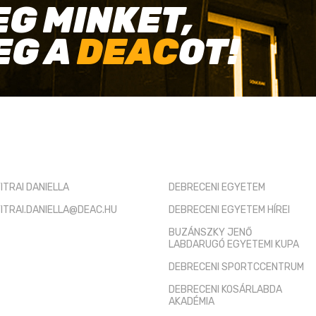
EG MINKET,
EG A
DEAC
OT!
TÓ KAPCSOLAT
HASZNOS LINKEK
ITRAI DANIELLA
DEBRECENI EGYETEM
ITRAI.DANIELLA@DEAC.HU
DEBRECENI EGYETEM HÍREI
BUZÁNSZKY JENŐ
LABDARUGÓ EGYETEMI KUPA
DEBRECENI SPORTCCENTRUM
DEBRECENI KOSÁRLABDA
AKADÉMIA