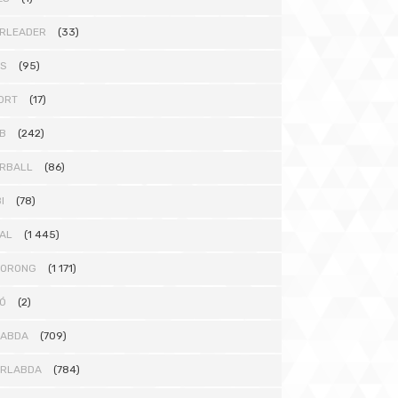
RLEADER
(33)
TS
(95)
ORT
(17)
B
(242)
RBALL
(86)
I
(78)
AL
(1 445)
KORONG
(1 171)
Ó
(2)
LABDA
(709)
ÁRLABDA
(784)