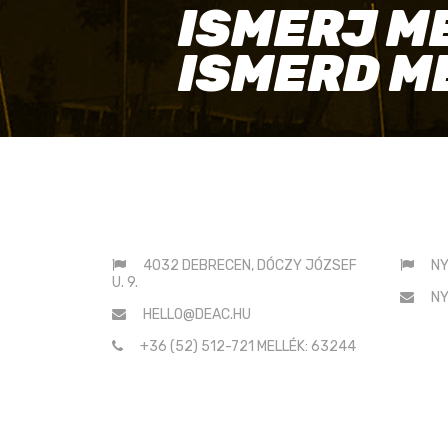
ISMERJ M
ISMERD M
ELÉRHETŐSÉGEINK
SAJ
4032 DEBRECEN, DÓCZY JÓZSEF
NY
U. 9.
NY
HELLO@DEAC.HU
+36 (52) 512-721 MELLÉK: 63244