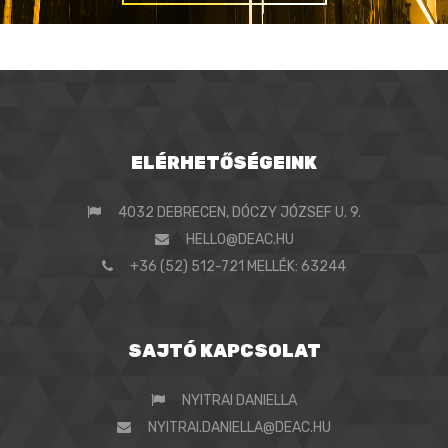
ELÉRHETŐSÉGEINK
4032 DEBRECEN, DÓCZY JÓZSEF U. 9.
HELLO@DEAC.HU
+36 (52) 512-721 MELLÉK: 63244
SAJTÓ KAPCSOLAT
NYITRAI DANIELLA
NYITRAI.DANIELLA@DEAC.HU