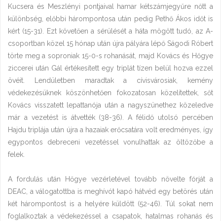
Kucsera és Meszlényi pontjaival hamar kétszámjegyűre nőtt a
különbség, előbbi hárompontosa után pedig Pethő Ákos időt is
kért (15-31). Ezt követően a sérülését a háta mögött tudó, az A-
csoportban közel 15 hónap után újra pályára lépő Ságodi Róbert
törte meg a soproniak 15-0-s rohanását, majd Kovács és Hőgye
ziccerei után Gál értékesített egy triplát tízen belül hozva ezzel
övéit. Lendületben maradtak a cívisvárosiak, kemény
védekezésüknek köszönhetően fokozatosan közelítettek, sőt
Kovács visszatett lepattanója után a nagyszünethez közeledve
már a vezetést is átvették (38-36). A félidő utolsó percében
Hajdu triplája után újra a hazaiak erőcsatára volt eredményes, így
egypontos debreceni vezetéssel vonulhattak az öltözőbe a
felek.
A fordulás után Hőgye vezérletével tovább növelte fórját a
DEAC, a válogatottba is meghívót kapó hátvéd egy betörés után
két hárompontost is a helyére küldött (52-46). Túl sokat nem
foglalkoztak a védekezéssel a csapatok, hatalmas rohanás és