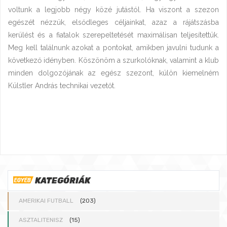
voltunk a legjobb négy közé jutástól. Ha viszont a szezon
egészét nézzük, elsődleges céljainkat, azaz a rájátszásba
kerülést és a fiatalok szerepeltetését maximálisan teljesítettük.
Meg kell találnunk azokat a pontokat, amikben javulni tudunk a
következő idényben. Köszönöm a szurkolóknak, valamint a klub
minden dolgozójának az egész szezont, külön kiemelném
Külstler András technikai vezetőt.
KATEGÓRIÁK
AMERIKAI FUTBALL
(203)
ASZTALITENISZ
(15)