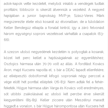
adok-kapok vette kezdetét, melyből inkább a vendégek tudtak
profitálni, többször is sikerült átvenniük a vezetést. A negyed
hajrájában a junior bajnokság MVP-je, Szász-Veres Márk
megszerezte élete első kosarát az élvonalban, de a túloldalon
Keller Bendegúz elkapta a fonalat kintről, így a záró felvonást
három egységnyi soproni vezetéssel várhatták a csapatok (63-
66).
A szezon utolsó negyedének kezdetén is potyogtak a kosarak,
közel két perc kellet a hajdúságiaknak az egyenlítéshez,
Osztojics hármasa után 70-70 volt az állás. A fordítást Kovács
Áron, majd Kucsera napolta el, s bár a DEAC tapadt ellenfelére,
az elképesztő dobóformát kifogó soproniak négy perccel a
vége előtt hét ponttal elléptek (76-83). Nem adták fel a fehér-
feketék, Hőgye hármasa után Varga és Kovács volt eredményes,
sőt utóbbi zsákolásával az utolsó két percbe érve sikerült
kiegyenlíteni (85-85). Keller ziccere után Meszélnyi maradt
higgadt a vonalon, s bár Hőgye hárompontosa után Kucsera hét