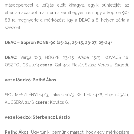
másodperccel a lefújás előtt kihagyta egyik büntetőjét, az
ellentámadásból már nem sikerült egyenlíteni, így a Sopron 90-
88-ra megnyerte a mérkőzést, így a DEAC a 8. helyen zárta a
szezont.
DEAC – Sopron KC 88-90 (15-24, 25-15, 23-27, 25-24)
DEAC:
Varga 7/3, HŐGYE 23/15, Wade 15/9, KOVÁCS 16,
OSZTOJICS 20/3
csere:
Gál 3/3, Flasár, Szász-Veres 2, Ságodi.
vezetőedző: Pethő Ákos
SKC: MESZLÉNYI 14/3, Takács 10/3, KELLER 14/6, Hajdu 25/21,
KUCSERA 21/6
csere:
Kovács 6.
vezetőedző: Sterbencz László
Pethő Ákos:
Úgy tűnik, bennünk maradt, hogy egy mérkőzésre