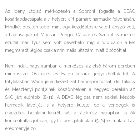
Az idény utolsó mérkőzésén a Sopront fogadta a DEAC
kosárlabdacsapata a 7. helyért kiírt párharc harmadik felvonásán.
Mindkét oldalon több, mint egy kezdőötösre való hiányzó volt,
a hajdúságiaknál Mócsán, Pongó, Gáspár és Szubotics mellett
ezúttal már Tyus sem volt bevethető, míg a túloldalon a két
megmaradt légiós csak a minimális létszám miatt öltözött át.
Nem indult nagy iramban a mérkőzés, az első három percben
mindössze, Osztojics és Hajdu kosarait jegyezhettük fel. A
folytatásban Wade jelentkezett két hárompontossal, de Takács
és Meszlényi pontjainak köszönhetően a negyed derekán az
SKC járt előrébb (8-11). A DEAC légiósa nem sokkal később
harmadik távoliját is a helyére küldte, de a vendégek is
elkezdtek betalálni kintről, sőt a játékrész hajrájában is ők
koncentráltak jobban, így tíz perc játék után 15-24-et mutatott az
eredményjelző.