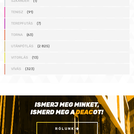
SZKANDER
(1)
TENISZ
(91)
TEREPFUTÁS
(7)
TORNA
(63)
UTÁNPÓTLÁS
(2 825)
VITORLÁS
(13)
VÍVÁS
(323)
ISMERJ MEG MINKET,
ISMERD MEG A
DEAC
OT!
RÓLUNK