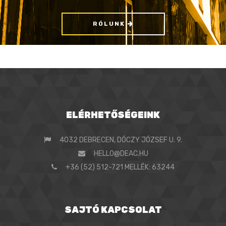
RÓLUNK
ELÉRHETŐSÉGEINK
4032 DEBRECEN, DÓCZY JÓZSEF U. 9.
HELLO@DEAC.HU
+36 (52) 512-721 MELLÉK: 63244
SAJTÓ KAPCSOLAT