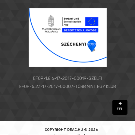
EFOP-1.8.6-17-2017-00019-SZELFI
EFOP-5.2.1-17-2017-00007-TÖBB MINT EGY KLUB
FEL
COPYRIGHT
DEAC.HU © 2026