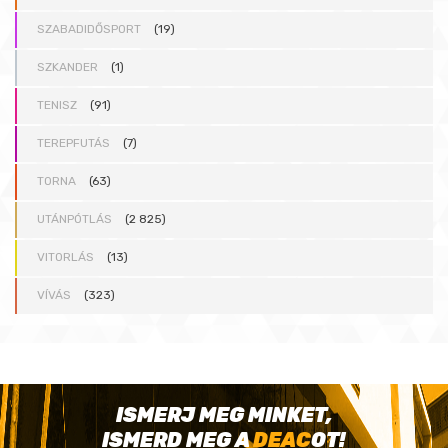
SZABADIDŐSPORT
(19)
SZKANDER
(1)
TENISZ
(91)
TEREPFUTÁS
(7)
TORNA
(63)
UTÁNPÓTLÁS
(2 825)
VITORLÁS
(13)
VÍVÁS
(323)
ISMERJ MEG MINKET,
ISMERD MEG A
DEAC
OT!