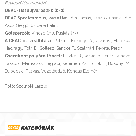
Felkészülési mérkőzés
DEAC-Tiszaújváros 2-0 (0-0)
DEAC Sportcampus, vezette:
Tóth Tamás, asszisztensek: Tóth
Ákos Gergő, Czibere Bálint.
Gólszerzők:
Vincze (74.), Puskás (77.)
A DEAC összeállítása:
Ratku – Bökönyi A., Ujvárosi, Herczku,
Hadnagy, Tóth B., Soltész, Sándor T., Szatmári, Fekete, Peron.
Csereként pályára lépett:
Lisztes B., Jankelic, Lénárt, Vincze,
Lakatos, Maruscsák, Légrádi, Kelemen Zs., Török L., Bökönyi M.,
Duboczki, Puskás. Vezetőedző: Kondás Elemér.
Fotó: Szolnoki László
KATEGÓRIÁK