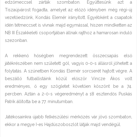
edzőmeccsel zárták szombaton. Együttesünk azt a
Tiszaújvárost fogadta, amelyet az előző idényben még régi-új
vezetőedzőnk, Kondás Elemér irányított. Egyébként a csapatok
idén tétmeccset is vívnak majd egymással, hiszen mindketten az
NB III Északkeleti csoportjában állnak rajthoz a hamarosan induló
szezonban.
A rekkenő hőségben megrendezett összecsapás első
játékrészében nem született gól, vagyis 0-0-s állásról jöhetett a
folytatás. A szünetben Kondás Elemér sorcserét hajtott végre. A
beszálló futballistáink közül először Vincze Ákos volt
eredményes, ő egy szögletet követően köszönt be a 74.
percben. Aztán a 2-0-s végeredményt a 18 esztendős Puskás
Patrik állította be a 77. minutumban.
Játékosainkra újabb felkészülési mérkőzés vár jövő szombaton,
ekkor a megye I-es Hajdúszoboszlót látják majd vendégül.