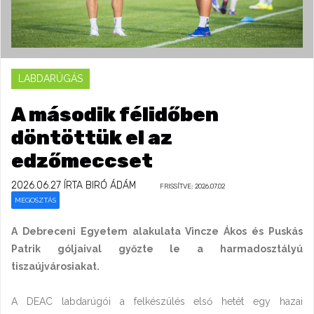
LABDARÚGÁS
A második félidőben
döntöttük el az
edzőmeccset
2026.06.27
ÍRTA BIRÓ ÁDÁM
FRISSÍTVE: 2026.07.02
MEGOSZTÁS
A Debreceni Egyetem alakulata Vincze Ákos és Puskás
Patrik góljaival győzte le a harmadosztályú
tiszaújvárosiakat.
A DEAC labdarúgói a felkészülés első hetét egy hazai