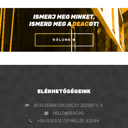
ISMERJ MEG MINKET,
ISMERD MEG A
DEAC
OT!
RÓLUNK
ELÉRHETŐSÉGEINK
4032 DEBRECEN, DÓCZY JÓZSEF U. 9.
HELLO@DEAC.HU
+36 (52) 512-721 MELLÉK: 63244