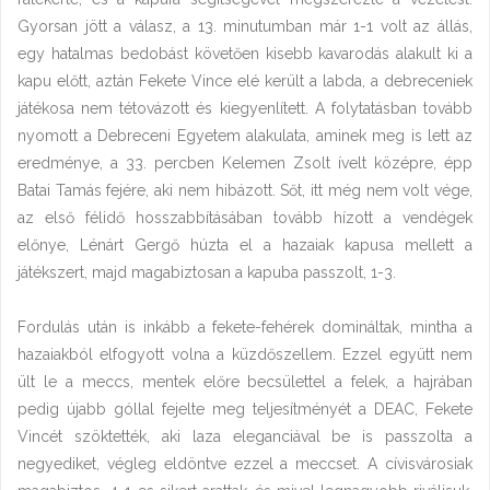
Gyorsan jött a válasz, a 13. minutumban már 1-1 volt az állás,
egy hatalmas bedobást követően kisebb kavarodás alakult ki a
kapu előtt, aztán Fekete Vince elé került a labda, a debreceniek
játékosa nem tétovázott és kiegyenlített. A folytatásban tovább
nyomott a Debreceni Egyetem alakulata, aminek meg is lett az
eredménye, a 33. percben Kelemen Zsolt ívelt középre, épp
Batai Tamás fejére, aki nem hibázott. Sőt, itt még nem volt vége,
az első félidő hosszabbításában tovább hízott a vendégek
előnye, Lénárt Gergő húzta el a hazaiak kapusa mellett a
játékszert, majd magabiztosan a kapuba passzolt, 1-3.
Fordulás után is inkább a fekete-fehérek domináltak, mintha a
hazaiakból elfogyott volna a küzdőszellem. Ezzel együtt nem
ült le a meccs, mentek előre becsülettel a felek, a hajrában
pedig újabb góllal fejelte meg teljesítményét a DEAC, Fekete
Vincét szöktették, aki laza eleganciával be is passzolta a
negyediket, végleg eldöntve ezzel a meccset. A cívisvárosiak