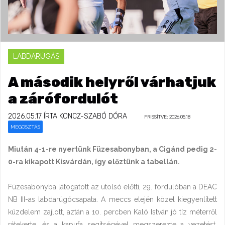
LABDARÚGÁS
A második helyről várhatjuk
a zárófordulót
2026.05.17
ÍRTA KONCZ-SZABÓ DÓRA
FRISSÍTVE: 2026.05.18
MEGOSZTÁS
Miután 4-1-re nyertünk Füzesabonyban, a Cigánd pedig 2-
0-ra kikapott Kisvárdán, így előztünk a tabellán.
Füzesabonyba látogatott az utolsó előtti, 29. fordulóban a DEAC
NB III-as labdarúgócsapata. A meccs elején közel kiegyenlített
küzdelem zajlott, aztán a 10. percben Kaló István jó tíz méterről
rátekerte, és a kapufa segítségével megszerezte a vezetést.