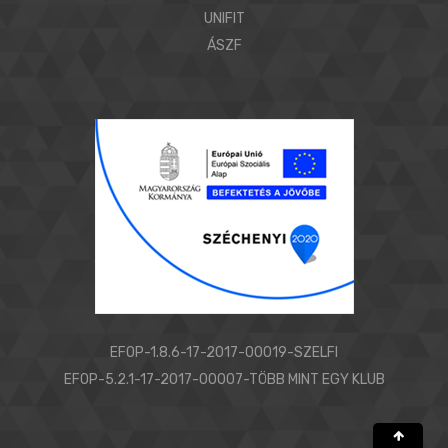
UNIFIT
ÁSZF
EFOP-1.8.6-17-2017-00019-SZELFI
EFOP-5.2.1-17-2017-00007-TÖBB MINT EGY KLUB