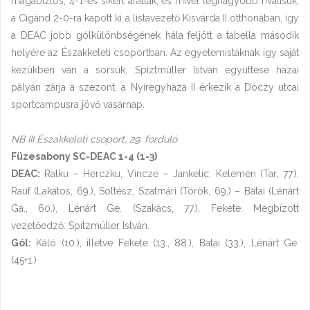
magabiztos, 4-1-es sikert arattak, és mivel legnagyobb riválisuk,
a Cigánd 2-0-ra kapott ki a listavezető Kisvárda II otthonában, így
a DEAC jobb gólkülönbségének hála feljött a tabella második
helyére az Északkeleti csoportban. Az egyetemistáknak így saját
kezükben van a sorsuk, Spiztmüller István együttese hazai
pályán zárja a szezont, a Nyíregyháza II érkezik a Dóczy utcai
sportcampusra jövő vasárnap.
NB III Északkeleti csoport, 29. forduló
Füzesabony SC-DEAC 1-4 (1-3)
DEAC:
Ratku – Herczku, Vincze – Jankelic, Kelemen (Tar, 77.),
Rauf (Lakatos, 69.), Soltész, Szatmári (Török, 69.) – Batai (Lénárt
Gá., 60.), Lénárt Ge. (Szakács, 77.), Fekete. Megbízott
vezetőedző: Spitzmüller István.
Gól:
Káló (10.), illetve Fekete (13., 88.), Batai (33.), Lénárt Ge.
(45+1.)