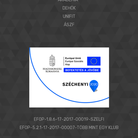
DEHÖK
UNIFIT
ÁSZF
EFOP-1.8.6-17-2017-00019-SZELFI
EFOP-5.2.1-17-2017-00007-TÖBB MINT EGY KLUB