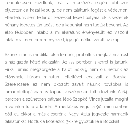
Lendületesen kezdtünk, már a mérkőzés elején többször
eljutottunk a hazai kapuig, de nem találtunk fogást a védelmen.
Ellenfelünk sem feltartott kezekkel lépett pályára, ők is vezettek
néhány ígéretes támadást, de a kapunkat nem tudták bevenni. Az
első félidőben inkább a mi akaratunk érvényesült, ez viszont
találatokat nem eredményezett, így gól nélkül zárult az etap.
Szünet után is mi diktáltuk a tempót, próbáltuk megtalálni a rést
a házigazda hátsó alakzatán. Az 55. percben sikerrel is jártunk,
Pirka Tamás megzörgette a hálót. Sokáig nem örülhettünk az
előnynek, három minutum elteltével egalizált a Bocskai.
Szerencsére ez nem okozott zavart nálunk, továbbra is
támadófelfogásban és kapura veszélyesen futballoztunk. A 64.
percben a szünetben pályára lépő Szopkó Vince juttatta megint
a vonalon túlra a labdát. A mérkőzés végül a 90. minutumban
dőlt el, ekkor a másik cserénk, Nagy Attila jegyezte harmadik
találatunkat. Hoztuk a kötelezőt, 3-1-re győztük le a Bocskait.