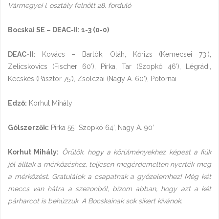
Vármegyei I. osztály felnőtt 28. forduló
Bocskai SE – DEAC-II: 1-3 (0-0)
DEAC-II:
Kovács – Bartók, Oláh, Kőrizs (Kemecsei 73’),
Zelicskovics (Fischer 60’), Pirka, Tar (Szopkó 46’), Légrádi,
Kecskés (Pásztor 75’), Zsolczai (Nagy A. 60’), Potornai
Edző:
Korhut Mihály
Gólszerzők:
Pirka 55’, Szopkó 64’, Nagy A. 90’
Korhut Mihály:
Örülök, hogy a körülményekhez képest a fiúk
jól álltak a mérkőzéshez, teljesen megérdemelten nyerték meg
a mérkőzést. Gratulálok a csapatnak a győzelemhez! Még két
meccs van hátra a szezonból, bízom abban, hogy azt a két
párharcot is behúzzuk. A Bocskainak sok sikert kívánok.