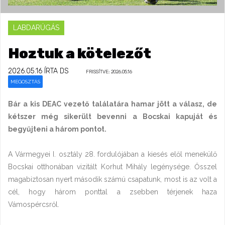
LABDARÚGÁS
Hoztuk a kötelezőt
2026.05.16
ÍRTA DS
FRISSÍTVE: 2026.05.16
MEGOSZTÁS
Bár a kis DEAC vezető találatára hamar jött a válasz, de
kétszer még sikerült bevenni a Bocskai kapuját és
begyűjteni a három pontot.
A Vármegyei I. osztály 28. fordulójában a kiesés elől menekülő
Bocskai otthonában vizitált Korhut Mihály legénysége. Ősszel
magabiztosan nyert második számú csapatunk, most is az volt a
cél, hogy három ponttal a zsebben térjenek haza
Vámospércsről.