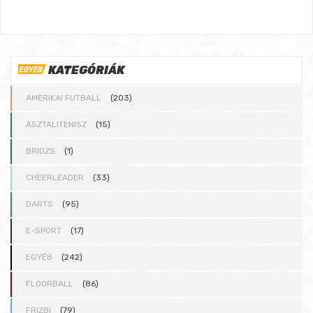
KATEGÓRIÁK
AMERIKAI FUTBALL
(203)
ASZTALITENISZ
(15)
BRIDZS
(1)
CHEERLEADER
(33)
DARTS
(95)
E-SPORT
(17)
EGYÉB
(242)
FLOORBALL
(86)
FRIZBI
(79)