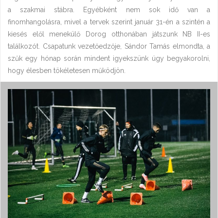
a szakmai stábra. Egyébként nem sok idő van a
finomhangolásra, mivel a tervek szerint január 31-én a szintén a
kiesés elől menekülő Dorog otthonában játszunk NB II-es
találkozót. Csapatunk vezetőedzője, Sándor Tamás elmondta, a
szűk egy hónap során mindent igyekszünk úgy begyakorolni,
hogy élesben tökéletesen működjön.