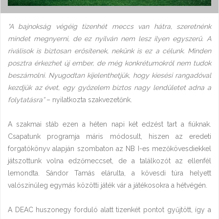
“A bajnokság végéig tizenhét meccs van hátra, szeretnénk
mindet megnyerni, de ez nyilván nem lesz ilyen egyszerű. A
riválisok is biztosan erősítenek, nekünk is ez a célunk. Minden
posztra érkezhet új ember, de még konkrétumokról nem tudok
beszámolni. Nyugodtan kijelenthetjük, hogy kiesési rangadóval
kezdjük az évet, egy győzelem biztos nagy lendületet adna a
folytatásra”
– nyilatkozta szakvezetőnk.
A szakmai stáb ezen a héten napi két edzést tart a fiúknak.
Csapatunk programja máris módosult, hiszen az eredeti
forgatókönyv alapján szombaton az NB I-es mezőkövesdiekkel
játszottunk volna edzőmeccset, de a találkozót az ellenfél
lemondta. Sándor Tamás elárulta, a kövesdi túra helyett
valószínűleg egymás közötti játék vár a játékosokra a hétvégén.
A DEAC huszonegy forduló alatt tizenkét pontot gyűjtött, így a