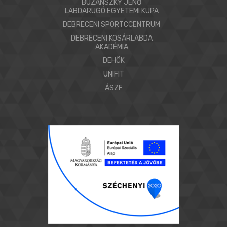
BUZÁNSZKY JENŐ
LABDARUGÓ EGYETEMI KUPA
DEBRECENI SPORTCCENTRUM
DEBRECENI KOSÁRLABDA
AKADÉMIA
DEHÖK
UNIFIT
ÁSZF