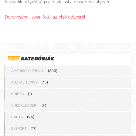
huszadik helyről várja a folytatást a másodosztályban.
Derencsényi István fotói az első edzésről
KATEGÓRIÁK
AMERIKAI FUTBALL
(203)
ASZTALITENISZ
(15)
BRIDZS
(1)
CHEERLEADER
(33)
DARTS
(95)
E-SPORT
(17)