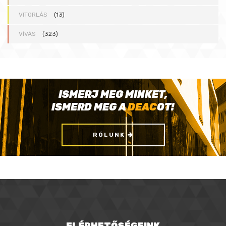
VITORLÁS
(13)
VÍVÁS
(323)
ISMERJ MEG MINKET,
ISMERD MEG A
DEAC
OT!
RÓLUNK
ELÉRHETŐSÉGEINK