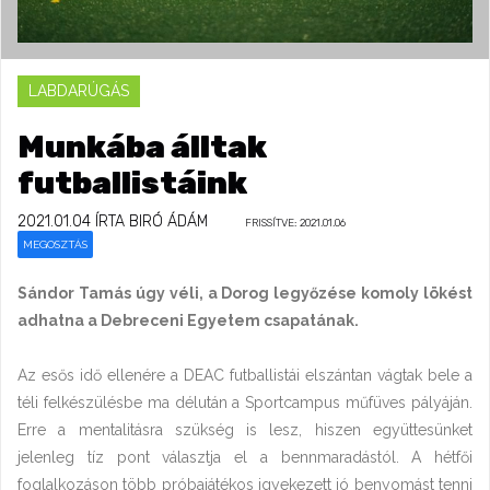
LABDARÚGÁS
Munkába álltak
futballistáink
2021.01.04
ÍRTA BIRÓ ÁDÁM
FRISSÍTVE: 2021.01.06
MEGOSZTÁS
Sándor Tamás úgy véli, a Dorog legyőzése komoly lökést
adhatna a Debreceni Egyetem csapatának.
Az esős idő ellenére a DEAC futballistái elszántan vágtak bele a
téli felkészülésbe ma délután a Sportcampus műfüves pályáján.
Erre a mentalitásra szükség is lesz, hiszen együttesünket
jelenleg tíz pont választja el a bennmaradástól. A hétfői
foglalkozáson több próbajátékos igyekezett jó benyomást tenni