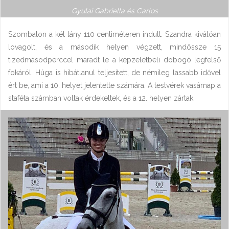
Gyulai Gabriella és Carlos
Szombaton a két lány 110 centiméteren indult. Szandra kiválóan
lovagolt, és a második helyen végzett, mindössze 15
tizedmásodperccel maradt le a képzeletbeli dobogó legfelső
fokáról. Húga is hibátlanul teljesített, de némileg lassabb idővel
ért be, ami a 10. helyet jelentette számára. A testvérek vasárnap a
staféta számban voltak érdekeltek, és a 12. helyen zártak.