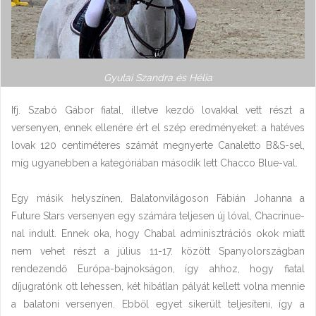
Gyulai Szandra és Hélia
Ifj. Szabó Gábor fiatal, illetve kezdő lovakkal vett részt a
versenyen, ennek ellenére ért el szép eredményeket: a hatéves
lovak 120 centiméteres számát megnyerte Canaletto B&S-sel,
míg ugyanebben a kategóriában második lett Chacco Blue-val.
Egy másik helyszínen, Balatonvilágoson Fábián Johanna a
Future Stars versenyen egy számára teljesen új lóval, Chacrinue-
nal indult. Ennek oka, hogy Chabal adminisztrációs okok miatt
nem vehet részt a július 11-17. között Spanyolországban
rendezendő Európa-bajnokságon, így ahhoz, hogy fiatal
díjugratónk ott lehessen, két hibátlan pályát kellett volna mennie
a balatoni versenyen. Ebből egyet sikerült teljesíteni, így a