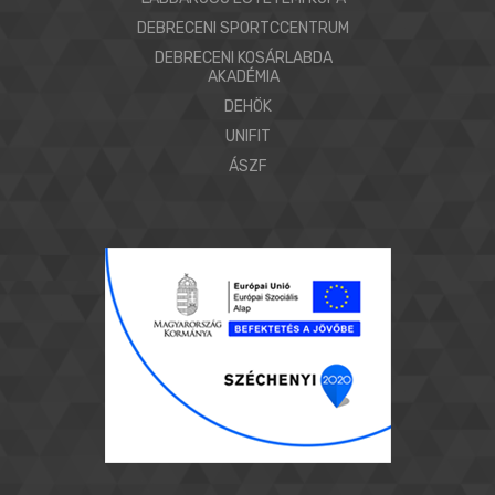
DEBRECENI SPORTCCENTRUM
DEBRECENI KOSÁRLABDA
AKADÉMIA
DEHÖK
UNIFIT
ÁSZF