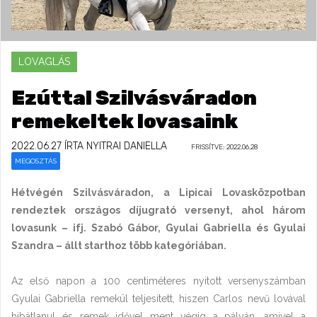
LOVAGLÁS
Ezúttal Szilvásváradon
remekeltek lovasaink
2022.06.27
ÍRTA NYITRAI DANIELLA
FRISSÍTVE: 2022.06.28
MEGOSZTÁS
Hétvégén Szilvásváradon, a Lipicai Lovasközpotban
rendeztek országos díjugrató versenyt, ahol három
lovasunk – ifj. Szabó Gábor, Gyulai Gabriella és Gyulai
Szandra – állt starthoz több kategóriában.
Az első napon a 100 centiméteres nyitott versenyszámban
Gyulai Gabriella remekül teljesített, hiszen Carlos nevű lovával
hibátlanul és remek idővel ment végig a pályán, amivel a