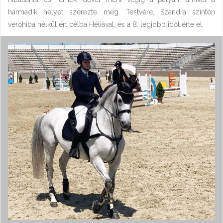
harmadik helyet szerezte meg. Testvére, Szandra szintén
verőhiba nélkül ért célba Héliával, és a 8. legjobb időt érte el.