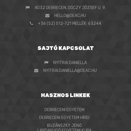
4032 DEBRECEN, DÓCZY JÓZSEF U. 9.
HELLO@DEAC.HU
+36 (52) 512-721 MELLÉK: 63244
SAJTÓ KAPCSOLAT
NYITRAI DANIELLA
NYITRAI.DANIELLA@DEAC.HU
HASZNOS LINKEK
DEBRECENI EGYETEM
DEBRECENI EGYETEM HÍREI
BUZÁNSZKY JENŐ
LABDARUGÓ EGYETEMI KUPA