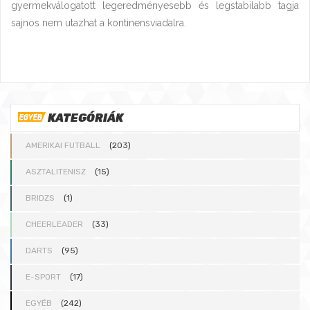
gyermekválogatott legeredményesebb és legstabilabb tagja
sajnos nem utazhat a kontinensviadalra.
KATEGÓRIÁK
AMERIKAI FUTBALL
(203)
ASZTALITENISZ
(15)
BRIDZS
(1)
CHEERLEADER
(33)
DARTS
(95)
E-SPORT
(17)
EGYÉB
(242)