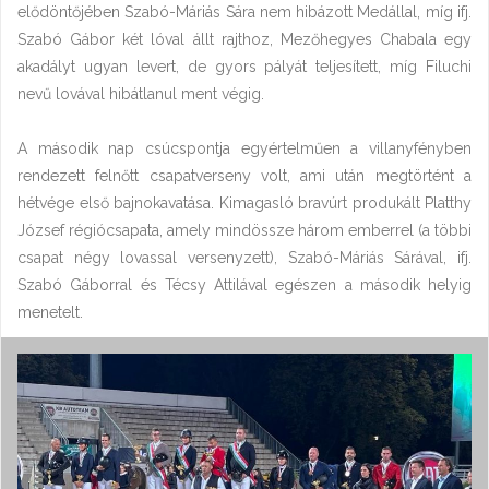
elődöntőjében Szabó-Máriás Sára nem hibázott Medállal, míg ifj.
Szabó Gábor két lóval állt rajthoz, Mezőhegyes Chabala egy
akadályt ugyan levert, de gyors pályát teljesített, míg Filuchi
nevű lovával hibátlanul ment végig.
A második nap csúcspontja egyértelműen a villanyfényben
rendezett felnőtt csapatverseny volt, ami után megtörtént a
hétvége első bajnokavatása. Kimagasló bravúrt produkált Platthy
József régiócsapata, amely mindössze három emberrel (a többi
csapat négy lovassal versenyzett), Szabó-Máriás Sárával, ifj.
Szabó Gáborral és Técsy Attilával egészen a második helyig
menetelt.