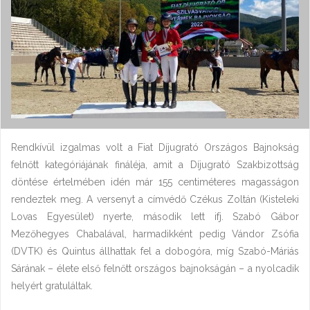
Rendkívül izgalmas volt a Fiat Díjugrató Országos Bajnokság
felnőtt kategóriájának fináléja, amit a Díjugrató Szakbizottság
döntése értelmében idén már 155 centiméteres magasságon
rendeztek meg. A versenyt a címvédő Czékus Zoltán (Kisteleki
Lovas Egyesület) nyerte, második lett ifj. Szabó Gábor
Mezőhegyes Chabalával, harmadikként pedig Vándor Zsófia
(DVTK) és Quintus állhattak fel a dobogóra, míg Szabó-Máriás
Sárának – élete első felnőtt országos bajnokságán – a nyolcadik
helyért gratuláltak.