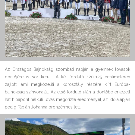
Az Országos Bajnokság szombati napján a gyermek lovasok
döntőjére is sor került. A két forduló 120-125 centiméteren
zajlott, ami megközelíti a korosztály részére kiírt Európa-
bajnokság színvonalát. Az első forduló után a döntőbe érkezett
hat hibapont nélküli lovas megőrizte eredményét, az idő alapján
pedig Fábián Johanna bronzérmes lett.