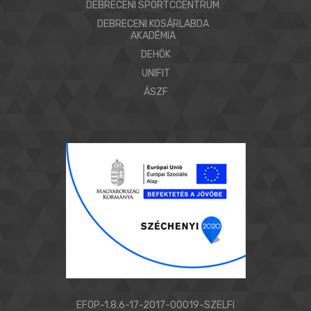
DEBRECENI SPORTCCENTRUM
DEBRECENI KOSÁRLABDA
AKADÉMIA
DEHÖK
UNIFIT
ÁSZF
EFOP-1.8.6-17-2017-00019-SZELFI