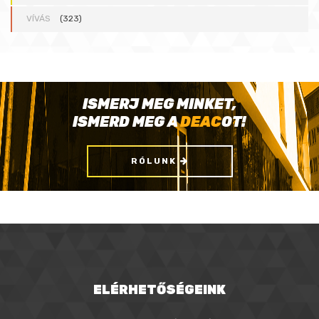
VÍVÁS
(323)
ISMERJ MEG MINKET,
ISMERD MEG A
DEAC
OT!
RÓLUNK
ELÉRHETŐSÉGEINK