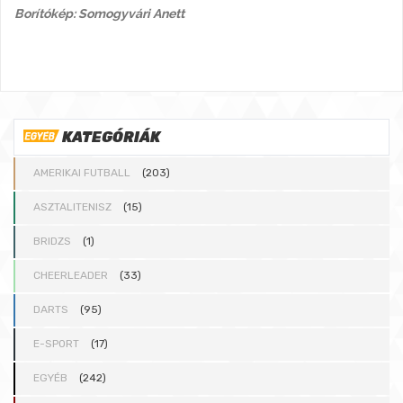
Borítókép: Somogyvári Anett
KATEGÓRIÁK
AMERIKAI FUTBALL
(203)
ASZTALITENISZ
(15)
BRIDZS
(1)
CHEERLEADER
(33)
DARTS
(95)
E-SPORT
(17)
EGYÉB
(242)