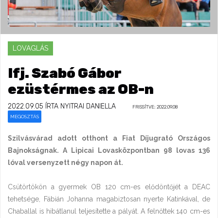
LOVAGLÁS
Ifj. Szabó Gábor
ezüstérmes az OB-n
2022.09.05
ÍRTA NYITRAI DANIELLA
FRISSÍTVE: 2022.09.08
MEGOSZTÁS
Szilvásvárad adott otthont a Fiat Díjugrató Országos
Bajnokságnak. A Lipicai Lovasközpontban 98 lovas 136
lóval versenyzett négy napon át.
Csütörtökön a gyermek OB 120 cm-es elődöntőjét a DEAC
tehetsége, Fábián Johanna magabiztosan nyerte Katinkával, de
Chaballal is hibátlanul teljesítette a pályát. A felnőttek 140 cm-es