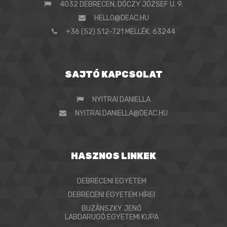
4032 DEBRECEN, DÓCZY JÓZSEF U. 9.
HELLO@DEAC.HU
+36 (52) 512-721 MELLÉK: 63244
SAJTÓ KAPCSOLAT
NYITRAI DANIELLA
NYITRAI.DANIELLA@DEAC.HU
HASZNOS LINKEK
DEBRECENI EGYETEM
DEBRECENI EGYETEM HÍREI
BUZÁNSZKY JENŐ
LABDARUGÓ EGYETEMI KUPA