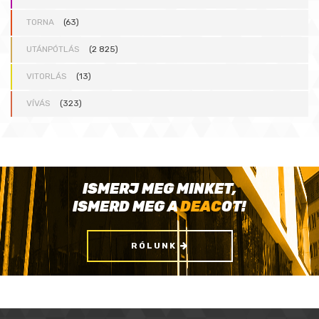
TORNA
(63)
UTÁNPÓTLÁS
(2 825)
VITORLÁS
(13)
VÍVÁS
(323)
ISMERJ MEG MINKET,
ISMERD MEG A
DEAC
OT!
RÓLUNK