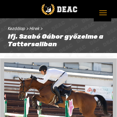
Kezdőlap
>
Hírek
>
Ifj. Szabó Gábor győzelme a
Tattersallban