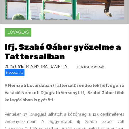
LOVAGLÁS
Ifj. Szabó Gábor győzelme a
Tattersallban
2025.06.16
ÍRTA NYITRAI DANIELLA
FRISSÍTVE: 2025.06.23
MEGOSZTÁS
A Nemzeti Lovardában (Tattersall) rendezték hétvégén a
Vakáció Nemzeti Díjugrató Versenyt. Ifj. Szabó Gábor több
kategóriában is győzött.
Pénteken 13 lovaglást láthatott a közönség a 125 centiméteres
versenyszámban. A leggyorsabb ifj. Szabó Gábor volt
Chacezza Girl PS nyergében. A 130 cm-es nyitott kategóriában