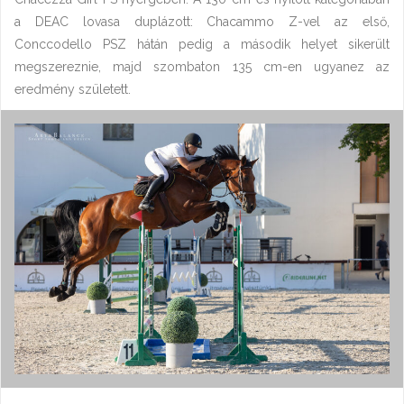
a DEAC lovasa duplázott: Chacammo Z-vel az első,
Conccodello PSZ hátán pedig a második helyet sikerült
megszereznie, majd szombaton 135 cm-en ugyanez az
eredmény született.