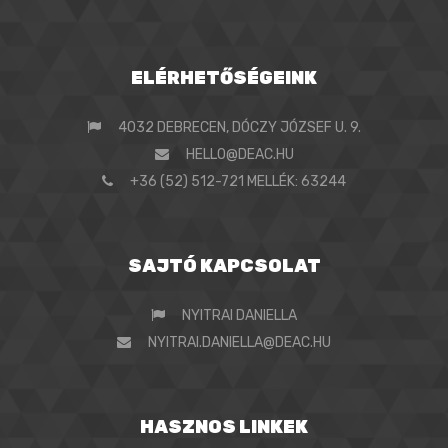
ELÉRHETŐSÉGEINK
4032 DEBRECEN, DÓCZY JÓZSEF U. 9.
HELLO@DEAC.HU
+36 (52) 512-721 MELLÉK: 63244
SAJTÓ KAPCSOLAT
NYITRAI DANIELLA
NYITRAI.DANIELLA@DEAC.HU
HASZNOS LINKEK