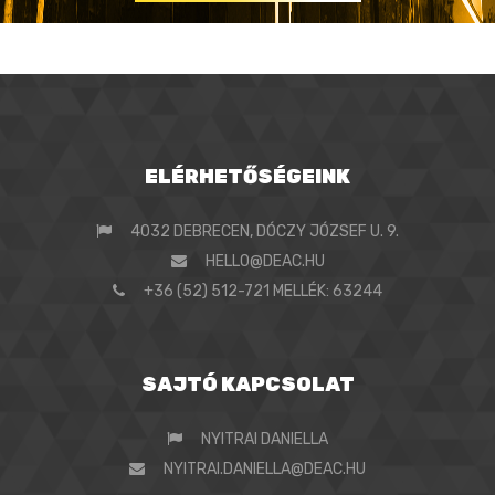
ELÉRHETŐSÉGEINK
4032 DEBRECEN, DÓCZY JÓZSEF U. 9.
HELLO@DEAC.HU
+36 (52) 512-721 MELLÉK: 63244
SAJTÓ KAPCSOLAT
NYITRAI DANIELLA
NYITRAI.DANIELLA@DEAC.HU