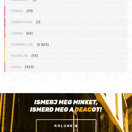
TENISZ
(91)
TEREPFUTÁS
(7)
TORNA
(63)
UTÁNPÓTLÁS
(2 825)
VITORLÁS
(13)
VÍVÁS
(323)
ISMERJ MEG MINKET,
ISMERD MEG A
DEAC
OT!
RÓLUNK