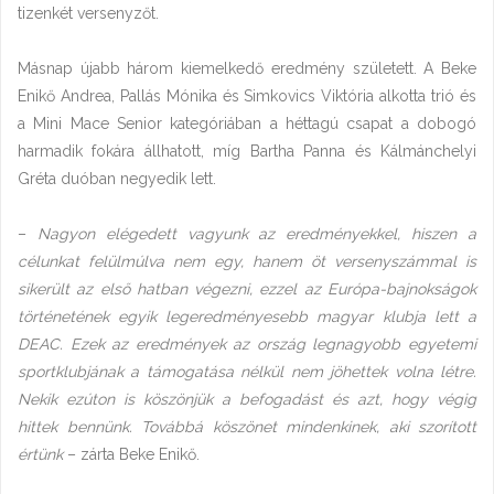
tizenkét versenyzőt.
Másnap újabb három kiemelkedő eredmény született. A Beke
Enikő Andrea, Pallás Mónika és Simkovics Viktória alkotta trió és
a Mini Mace Senior kategóriában a héttagú csapat a dobogó
harmadik fokára állhatott, míg Bartha Panna és Kálmánchelyi
Gréta duóban negyedik lett.
–
Nagyon elégedett vagyunk az eredményekkel, hiszen a
célunkat felülmúlva nem egy, hanem öt versenyszámmal is
sikerült az első hatban végezni, ezzel az Európa-bajnokságok
történetének egyik legeredményesebb magyar klubja lett a
DEAC. Ezek az eredmények az ország legnagyobb egyetemi
sportklubjának a támogatása nélkül nem jöhettek volna létre.
Nekik ezúton is köszönjük a befogadást és azt, hogy végig
hittek bennünk. Továbbá köszönet mindenkinek, aki szorított
értünk
– zárta Beke Enikő.