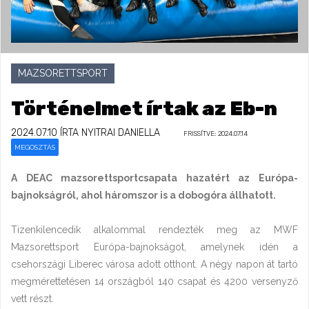
MAZSORETTSPORT
Történelmet írtak az Eb-n
2024.07.10
ÍRTA NYITRAI DANIELLA
FRISSÍTVE: 2024.07.14
MEGOSZTÁS
A DEAC mazsorettsportcsapata hazatért az Európa-
bajnokságról, ahol háromszor is a dobogóra állhatott.
Tizenkilencedik alkalommal rendezték meg az MWF
Mazsorettsport Európa-bajnokságot, amelynek idén a
csehországi Liberec városa adott otthont. A négy napon át tartó
megmérettetésen 14 országból 140 csapat és 4200 versenyző
vett részt.