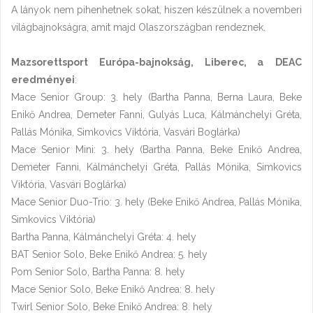
A lányok nem pihenhetnek sokat, hiszen készülnek a novemberi
világbajnokságra, amit majd Olaszországban rendeznek.
Mazsorettsport Európa-bajnokság, Liberec, a
DEAC
eredményei
:
Mace Senior Group: 3. hely (Bartha Panna, Berna Laura, Beke
Enikő Andrea, Demeter Fanni, Gulyás Luca, Kálmánchelyi Gréta,
Pallás Mónika, Simkovics Viktória, Vasvári Boglárka)
Mace Senior Mini: 3. hely (Bartha Panna, Beke Enikő Andrea,
Demeter Fanni, Kálmánchelyi Gréta, Pallás Mónika, Simkovics
Viktória, Vasvári Boglárka)
Mace Senior Duo-Trio: 3. hely (Beke Enikő Andrea, Pallás Mónika,
Simkovics Viktória)
Bartha Panna, Kálmánchelyi Gréta: 4. hely
BAT Senior Solo, Beke Enikő Andrea: 5. hely
Pom Senior Solo, Bartha Panna: 8. hely
Mace Senior Solo, Beke Enikő Andrea: 8. hely
Twirl Senior Solo, Beke Enikő Andrea: 8. hely