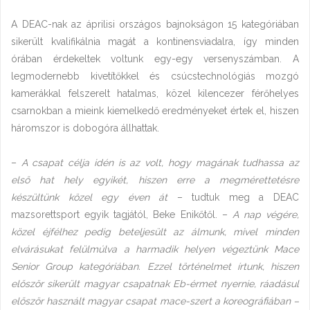
A DEAC-nak az áprilisi országos bajnokságon 15 kategóriában
sikerült kvalifikálnia magát a kontinensviadalra, így minden
órában érdekeltek voltunk egy-egy versenyszámban. A
legmodernebb kivetítőkkel és csúcstechnológiás mozgó
kamerákkal felszerelt hatalmas, közel kilencezer férőhelyes
csarnokban a mieink kiemelkedő eredményeket értek el, hiszen
háromszor is dobogóra állhattak.
–
A csapat célja idén is az volt, hogy magának tudhassa az
első hat hely egyikét, hiszen erre a megmérettetésre
készültünk közel egy éven át
– tudtuk meg a DEAC
mazsorettsport egyik tagjától, Beke Enikőtől. –
A nap végére,
közel éjfélhez pedig beteljesült az álmunk, mivel minden
elvárásukat felülmúlva a harmadik helyen végeztünk Mace
Senior Group kategóriában. Ezzel történelmet írtunk, hiszen
először sikerült magyar csapatnak Eb-érmet nyernie, ráadásul
először használt magyar csapat mace-szert a koreográfiában –