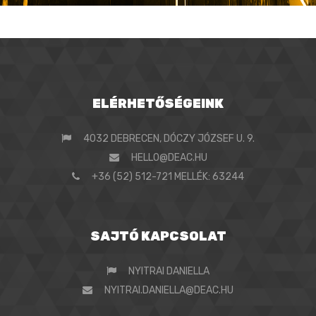
ELÉRHETŐSÉGEINK
4032 DEBRECEN, DÓCZY JÓZSEF U. 9.
HELLO@DEAC.HU
+36 (52) 512-721 MELLÉK: 63244
SAJTÓ KAPCSOLAT
NYITRAI DANIELLA
NYITRAI.DANIELLA@DEAC.HU