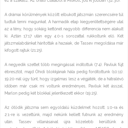
ez a szakasz. Az óriási csatából a Miskolc jött ki jobban (32:30).
A drámai körülmények között elbukott játszmán szerencsére túl
tudtuk tenni magunkat. A harmadik etap kiegyenlítettségére utal
az a tény, hogy sokáig kettőnél nagyobb differencia nem alakult
ki. Aztán 17:17 után egy 4:0-s sorozattal rukkoltunk elő. Két
játszmalabdánkat hárították a hazaiak, de Tassev megoldása már
kifogott rajtuk (21:25).
A negyedik szettet több megingással indítottuk (7:4). Pavliuk fújt
ébresztőt, majd Óhidi blokkjának hála pedig fordítottunk (10:11).
19:20-nál úgy tűnt, hogy izgalmas lesz a végjáték, de a hátralévő
időben már csak mi voltunk eredményes, Pavliuk két ásszal,
Marlon pedig két blokkal jelentkezett ekkor (19:25).
Az ötödik játszma sem egyoldalú küzdelmet hozott. 1:0-ra és
2:1-re is vezettünk, majd nekünk kellett futnunk az eredmény
után. Tassev villanásaival újra közelebb kerültünk a