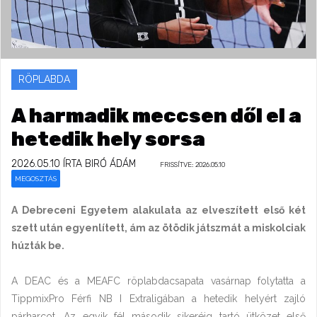
RÖPLABDA
A harmadik meccsen dől el a
hetedik hely sorsa
2026.05.10
ÍRTA BIRÓ ÁDÁM
FRISSÍTVE: 2026.05.10
MEGOSZTÁS
A Debreceni Egyetem alakulata az elveszített első két
szett után egyenlített, ám az ötödik játszmát a miskolciak
húzták be.
A DEAC és a MEAFC röplabdacsapata vasárnap folytatta a
TippmixPro Férfi NB I Extraligában a hetedik helyért zajló
párharcot. Az egyik fél második sikeréig tartó ütközet első