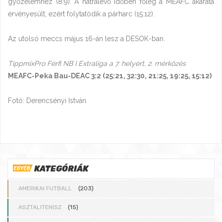
győzelemhez (8:9). A hátralévő időben főleg a MEAFC akarata
érvényesült, ezért folytatódik a párharc (15:12).
Az utolsó meccs május 16-án lesz a DESOK-ban.
TippmixPro Férfi NB I Extraliga a 7. helyért, 2. mérkőzés
MEAFC-Peka Bau-DEAC 3:2 (25:21, 32:30, 21:25, 19:25, 15:12)
Fotó: Derencsényi István
KATEGÓRIÁK
AMERIKAI FUTBALL
(203)
ASZTALITENISZ
(15)