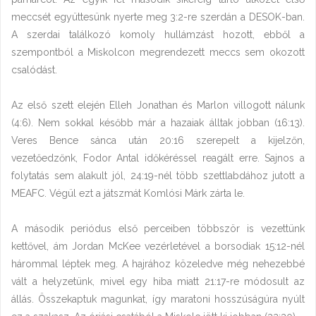
meccsét együttesünk nyerte meg 3:2-re szerdán a DESOK-ban.
A szerdai találkozó komoly hullámzást hozott, ebből a
szempontból a Miskolcon megrendezett meccs sem okozott
csalódást.
Az első szett elején Elleh Jonathan és Marlon villogott nálunk
(4:6). Nem sokkal később már a hazaiak álltak jobban (16:13).
Veres Bence sánca után 20:16 szerepelt a kijelzőn,
vezetőedzőnk, Fodor Antal időkéréssel reagált erre. Sajnos a
folytatás sem alakult jól, 24:19-nél több szettlabdához jutott a
MEAFC. Végül ezt a játszmát Komlósi Márk zárta le.
A második periódus első perceiben többször is vezettünk
kettővel, ám Jordan McKee vezérletével a borsodiak 15:12-nél
hárommal léptek meg. A hajrához közeledve még nehezebbé
vált a helyzetünk, mivel egy hiba miatt 21:17-re módosult az
állás. Összekaptuk magunkat, így maratoni hosszúságúra nyúlt