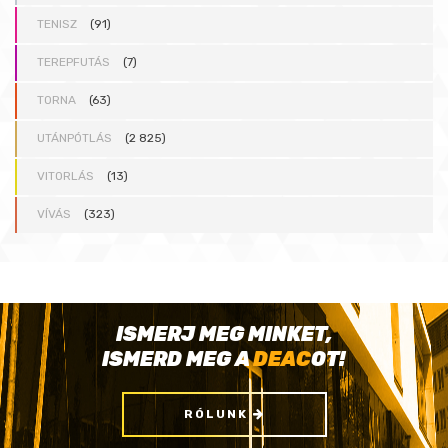
TENISZ
(91)
TEREPFUTÁS
(7)
TORNA
(63)
UTÁNPÓTLÁS
(2 825)
VITORLÁS
(13)
VÍVÁS
(323)
ISMERJ MEG MINKET,
ISMERD MEG A
DEAC
OT!
RÓLUNK