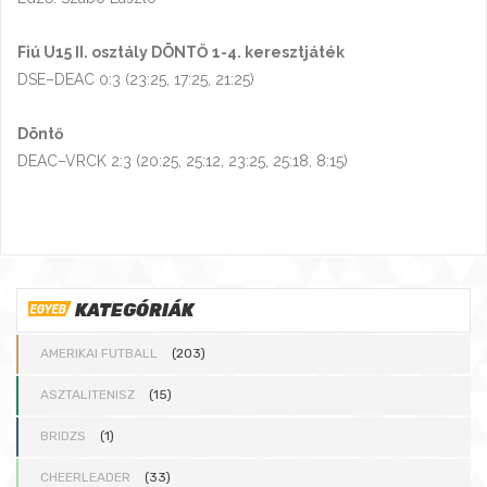
Fiú U15 II. osztály DÖNTŐ 1-4. keresztjáték
DSE–DEAC 0:3 (23:25, 17:25, 21:25)
Döntő
DEAC–VRCK 2:3 (20:25, 25:12, 23:25, 25:18, 8:15)
KATEGÓRIÁK
AMERIKAI FUTBALL
(203)
ASZTALITENISZ
(15)
BRIDZS
(1)
CHEERLEADER
(33)