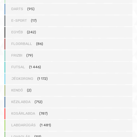
DARTS
(95)
E-SPORT
(17)
EGYÉB
(242)
FLOORBALL
(86)
FRIZBI
(79)
FUTSAL
(1 446)
JÉGKORONG
(1 172)
KENDÓ
(2)
KÉZILABDA
(712)
KOSÁRLABDA
(787)
LABDARÚGÁS
(1 481)
LOVAGLÁS
(111)