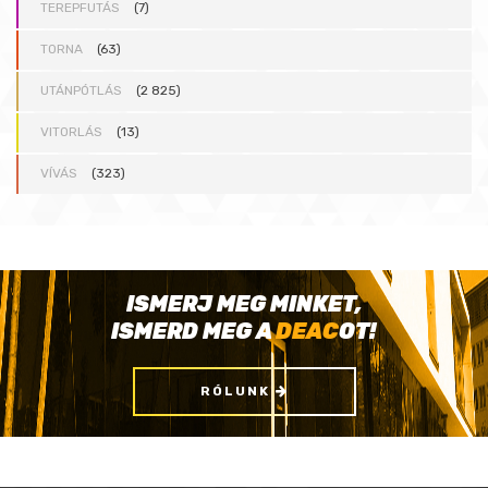
TEREPFUTÁS
(7)
TORNA
(63)
UTÁNPÓTLÁS
(2 825)
VITORLÁS
(13)
VÍVÁS
(323)
ISMERJ MEG MINKET,
ISMERD MEG A
DEAC
OT!
RÓLUNK