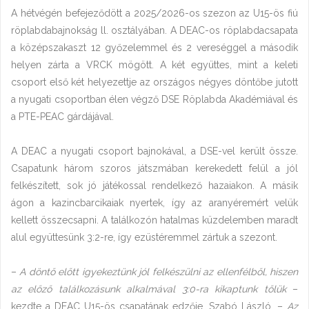
A hétvégén befejeződött a 2025/2026-os szezon az U15-ös fiú
röplabdabajnokság ll. osztályában. A DEAC-os röplabdacsapata
a középszakaszt 12 győzelemmel és 2 vereséggel a második
helyen zárta a VRCK mögött. A két együttes, mint a keleti
csoport első két helyezettje az országos négyes döntőbe jutott
a nyugati csoportban élen végző DSE Röplabda Akadémiával és
a PTE-PEAC gárdájával.
A DEAC a nyugati csoport bajnokával, a DSE-vel került össze.
Csapatunk három szoros játszmában kerekedett felül a jól
felkészített, sok jó játékossal rendelkező hazaiakon. A másik
ágon a kazincbarcikaiak nyertek, így az aranyéremért velük
kellett összecsapni. A találkozón hatalmas küzdelemben maradt
alul együttesünk 3:2-re, így ezüstéremmel zártuk a szezont.
–
A döntő előtt igyekeztünk jól felkészülni az ellenfélből, hiszen
az előző találkozásunk alkalmával 3:0-ra kikaptunk tőlük
–
kezdte a DEAC U15-ös csapatának edzője, Szabó László. –
Az