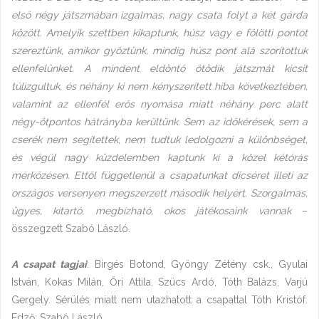
első négy játszmában izgalmas, nagy csata folyt a két gárda
között. Amelyik szettben kikaptunk, húsz vagy e fölötti pontot
szereztünk, amikor győztünk, mindig húsz pont alá szorítottuk
ellenfelünket. A mindent eldöntő ötödik játszmát kicsit
túlizgultuk, és néhány ki nem kényszerített hiba következtében,
valamint az ellenfél erős nyomása miatt néhány perc alatt
négy-ötpontos hátrányba kerültünk. Sem az időkérések, sem a
cserék nem segítettek, nem tudtuk ledolgozni a különbséget,
és végül nagy küzdelemben kaptunk ki a közel kétórás
mérkőzésen. Ettől függetlenül a csapatunkat dicséret illeti az
országos versenyen megszerzett második helyért. Szorgalmas,
ügyes, kitartó, megbízható, okos játékosaink vannak
–
összegzett Szabó László.
A csapat tagjai
: Birgés Botond, Gyöngy Zétény csk., Gyulai
István, Kokas Milán, Őri Attila, Szücs Ardó, Tóth Balázs, Varjú
Gergely. Sérülés miatt nem utazhatott a csapattal Tóth Kristóf.
Edző: Szabó László