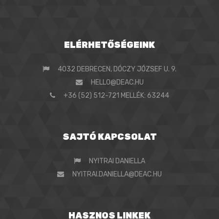
ELÉRHETŐSÉGEINK
4032 DEBRECEN, DÓCZY JÓZSEF U. 9.
HELLO@DEAC.HU
+36 (52) 512-721 MELLÉK: 63244
SAJTÓ KAPCSOLAT
NYITRAI DANIELLA
NYITRAI.DANIELLA@DEAC.HU
HASZNOS LINKEK