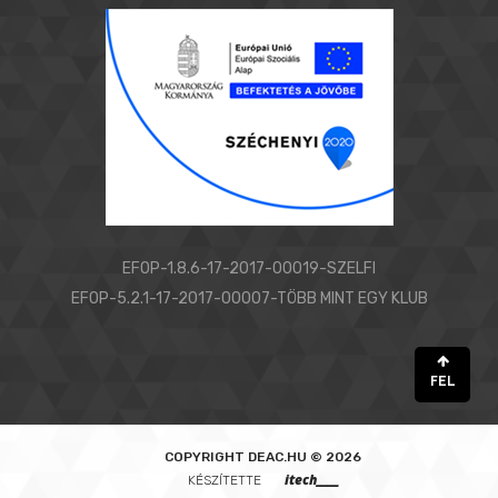
EFOP-1.8.6-17-2017-00019-SZELFI
EFOP-5.2.1-17-2017-00007-TÖBB MINT EGY KLUB
FEL
COPYRIGHT
DEAC.HU © 2026
itech____
KÉSZÍTETTE