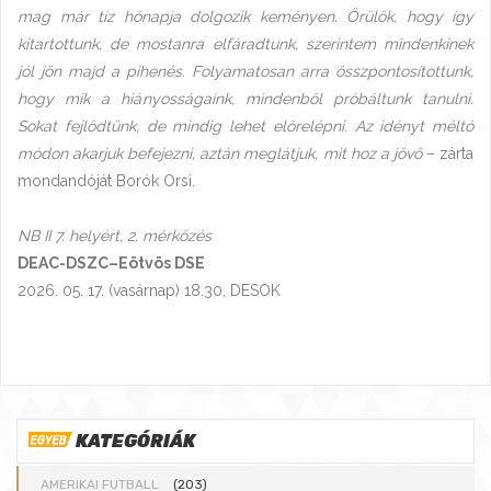
mag már tíz hónapja dolgozik keményen. Örülök, hogy így
kitartottunk, de mostanra elfáradtunk, szerintem mindenkinek
jól jön majd a pihenés. Folyamatosan arra összpontosítottunk,
hogy mik a hiányosságaink, mindenből próbáltunk tanulni.
Sokat fejlődtünk, de mindig lehet előrelépni. Az idényt méltó
módon akarjuk befejezni, aztán meglátjuk, mit hoz a jövő
– zárta
mondandóját Borók Orsi.
NB II 7. helyért, 2. mérkőzés
DEAC-DSZC–Eötvös DSE
2026. 05. 17. (vasárnap) 18.30, DESOK
KATEGÓRIÁK
AMERIKAI FUTBALL
(203)