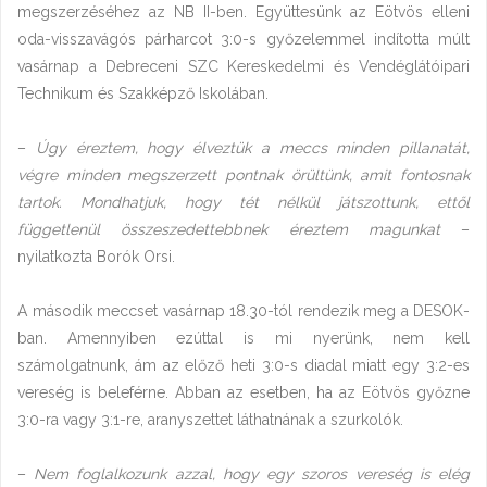
megszerzéséhez az NB II-ben. Együttesünk az Eötvös elleni
oda-visszavágós párharcot 3:0-s győzelemmel indította múlt
vasárnap a Debreceni SZC Kereskedelmi és Vendéglátóipari
Technikum és Szakképző Iskolában.
–
Úgy éreztem, hogy élveztük a meccs minden pillanatát,
végre minden megszerzett pontnak örültünk, amit fontosnak
tartok. Mondhatjuk, hogy tét nélkül játszottunk, ettől
függetlenül összeszedettebbnek éreztem magunkat
–
nyilatkozta Borók Orsi.
A második meccset vasárnap 18.30-tól rendezik meg a DESOK-
ban. Amennyiben ezúttal is mi nyerünk, nem kell
számolgatnunk, ám az előző heti 3:0-s diadal miatt egy 3:2-es
vereség is beleférne. Abban az esetben, ha az Eötvös győzne
3:0-ra vagy 3:1-re, aranyszettet láthatnának a szurkolók.
–
Nem foglalkozunk azzal, hogy egy szoros vereség is elég