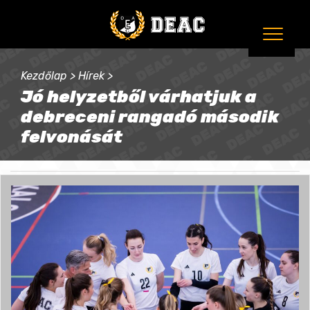
Kezdőlap
>
Hírek
>
Jó helyzetből várhatjuk a
debreceni rangadó második
felvonását