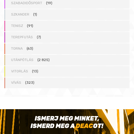
SZABADIDŐSPORT
(19)
SZKANDER
(1)
TENISZ
(91)
TEREPFUTÁS
(7)
TORNA
(63)
UTÁNPÓTLÁS
(2 825)
VITORLÁS
(13)
VÍVÁS
(323)
ISMERJ MEG MINKET,
ISMERD MEG A
DEAC
OT!