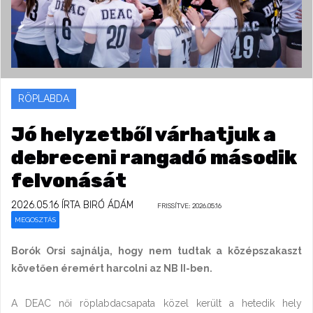
RÖPLABDA
Jó helyzetből várhatjuk a
debreceni rangadó második
felvonását
2026.05.16
ÍRTA BIRÓ ÁDÁM
FRISSÍTVE: 2026.05.16
MEGOSZTÁS
Borók Orsi sajnálja, hogy nem tudtak a középszakaszt
követően éremért harcolni az NB II-ben.
A DEAC női röplabdacsapata közel került a hetedik hely