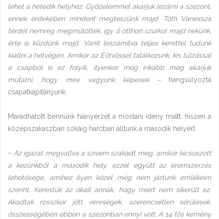
lehet a hetedik helyhez. Győzelemmel akarjuk lezárni a szezont,
ennek érdekében mindent megteszünk majd. Tóth Vanessza
térdét nemrég megműtötték, így ő otthon szurkol majd nekünk,
érte is küzdünk majd. Vanit leszámítva teljes kerettel tudunk
kiállni a hétvégén. Amikor az Eötvössel találkozunk, kis túlzással
a csapból is ez folyik, ilyenkor még inkább meg akarjuk
mutatni, hogy mire vagyunk képesek –
hangsúlyozta
csapatkapitányunk.
Maradhatott bennünk hiányérzet a mostani idény miatt, hiszen a
középszakaszban sokáig harcban álltunk a második helyért.
–
Az igazat megvallva a szívem szakadt meg, amikor kicsúszott
a kezünkből a második hely, ezzel együtt az éremszerzés
lehetősége, amihez ilyen közel még nem jártunk emlékeim
szerint. Kerestük az okait annak, hogy miért nem sikerült ez.
Akadtak rosszkor jött vereségek, szerencsétlen sérülések,
összességében ebben a szezonban ennyi volt. A 14 fős kemény