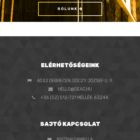
RÓLUNK
ELÉRHETŐSÉGEINK
4032 DEBRECEN, DÓCZY JÓZSEF U. 9.
HELLO@DEAC.HU
+36 (52) 512-721 MELLÉK: 63244
SAJTÓ KAPCSOLAT
NYITRAI DANIELLA