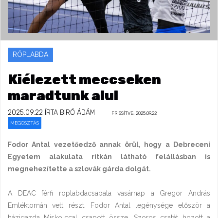
RÖPLABDA
Kiélezett meccseken
maradtunk alul
2025.09.22
ÍRTA BIRÓ ÁDÁM
FRISSÍTVE: 2025.09.22
MEGOSZTÁS
Fodor Antal vezetőedző annak örül, hogy a Debreceni
Egyetem alakulata ritkán látható felállásban is
megnehezítette a szlovák gárda dolgát.
A DEAC férfi röplabdacsapata vasárnap a Gregor András
Emléktornán vett részt. Fodor Antal legénysége először a
házigazda Miskolccal csapott össze. Szoros csatát hozott a