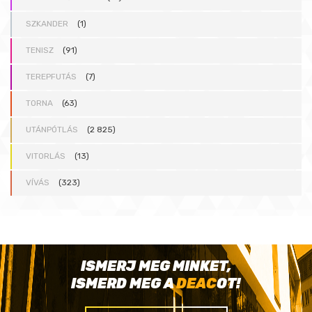
SZKANDER
(1)
TENISZ
(91)
TEREPFUTÁS
(7)
TORNA
(63)
UTÁNPÓTLÁS
(2 825)
VITORLÁS
(13)
VÍVÁS
(323)
ISMERJ MEG MINKET,
ISMERD MEG A
DEAC
OT!