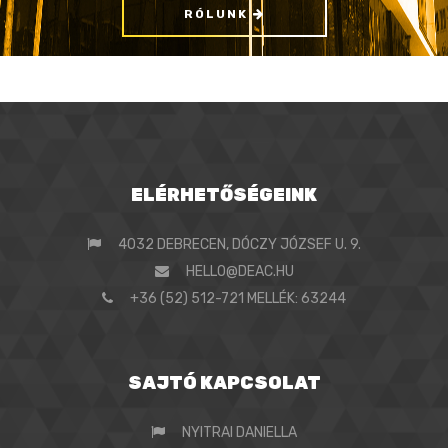
RÓLUNK
ELÉRHETŐSÉGEINK
4032 DEBRECEN, DÓCZY JÓZSEF U. 9.
HELLO@DEAC.HU
+36 (52) 512-721 MELLÉK: 63244
SAJTÓ KAPCSOLAT
NYITRAI DANIELLA