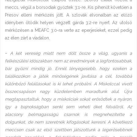
meccs, végül a borsodiak győztek 3:1-re. Kis pihenőt követően a
Presov elleni mérkőzés jött. A szlovák élvonalban az előző
idényben ötödik helyen végzett gárda 3:2-re nyert. Az utolsó
mérkőzésen a MEAFC 3:0-ra verte az eperjesieket, ezzel pedig
az élen zárt a viadalon.
–
A két vereség miatt nem dőlt össze a világ, ugyanis a
felkészülési időszakban nem az eredmények a legfontosabbak,
bár győzni mindig jó. Ennél lényegesebb, hogy ezeken a
találkozókon a játék minőségének javítása a cél, továbbá
különböző felállásokat is ki lehet próbálni. A Miskolccal vívott
összecsapáson nagy küzdelemben maradtunk alul. Újra
megtapasztaltuk, hogy a miskolciak sokat erősödtek a nyáron,
így a bajnokságban senki sem veheti őket félvállról. Az
alacsony belmagasságú csarnok is megnehezítette a
dolgunkat, de nem szeretnék kifogásokat keresni. A következő
meccsen csak az első szettben játszottunk a legerősebbnek