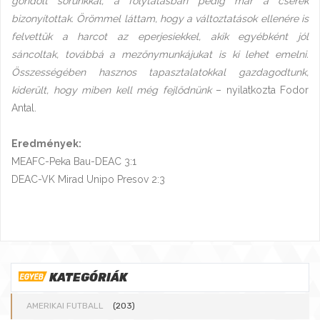
gondolt sorunkkal, a folytatásban pedig már a cserék
bizonyítottak. Örömmel láttam, hogy a változtatások ellenére is
felvettük a harcot az eperjesiekkel, akik egyébként jól
sáncoltak, továbbá a mezőnymunkájukat is ki lehet emelni.
Összességében hasznos tapasztalatokkal gazdagodtunk,
kiderült, hogy miben kell még fejlődnünk
– nyilatkozta Fodor
Antal.
Eredmények:
MEAFC-Peka Bau-DEAC 3:1
DEAC-VK Mirad Unipo Presov 2:3
KATEGÓRIÁK
AMERIKAI FUTBALL
(203)