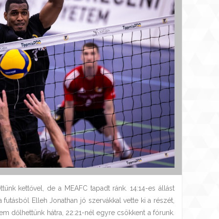
ünk kettővel, de a MEAFC tapadt ránk. 14:14-es állást
futásból Elleh Jonathan jó szervákkal vette ki a részét,
 Nem dőlhettünk hátra, 22:21-nél egyre csökkent a fórunk.