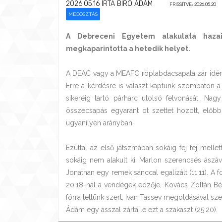
2026.05.16
ÍRTA BIRÓ ÁDÁM
FRISSÍTVE: 2026.05.20
MEGOSZTÁS
A Debreceni Egyetem alakulata hazai
megkaparintotta a hetedik helyet.
A DEAC vagy a MEAFC röplabdacsapata zár idén a
Erre a kérdésre is választ kaptunk szombaton 
sikeréig tartó párharc utolsó felvonását. Nag
összecsapás egyaránt öt szettet hozott, előbb
ugyanilyen arányban.
Ezúttal az első játszmában sokáig fej fej mell
sokáig nem alakult ki. Marlon szerencsés ászáv
Jonathan egy remek sánccal egalizált (11:11). A fo
20:18-nál a vendégek edzője, Kovács Zoltán Bél
fórra tettünk szert, Ivan Tassev megoldásával sz
Ádám egy ásszal zárta le ezt a szakaszt (25:20).