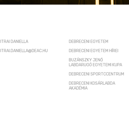
TÓ KAPCSOLAT
HASZNOS LINKEK
ITRAI DANIELLA
DEBRECENI EGYETEM
ITRAI.DANIELLA@DEAC.HU
DEBRECENI EGYETEM HÍREI
BUZÁNSZKY JENŐ
LABDARUGÓ EGYETEMI KUPA
DEBRECENI SPORTCCENTRUM
DEBRECENI KOSÁRLABDA
AKADÉMIA