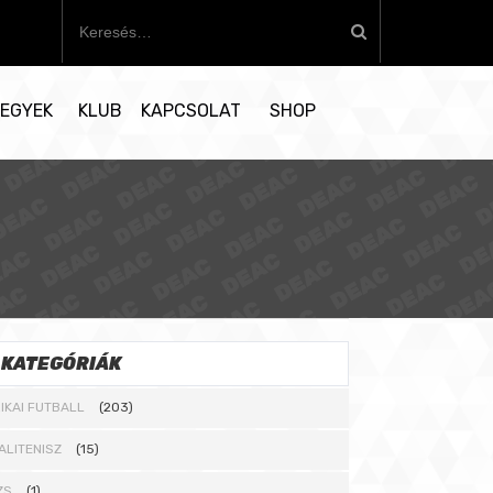
K
e
r
e
EGYEK
KLUB
KAPCSOLAT
SHOP
s
é
s
:
KATEGÓRIÁK
IKAI FUTBALL
(203)
ALITENISZ
(15)
ZS
(1)