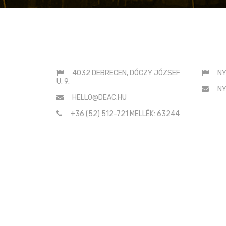
ELÉRHETŐSÉGEINK
SAJ
4032 DEBRECEN, DÓCZY JÓZSEF
NY
U. 9.
NY
HELLO@DEAC.HU
+36 (52) 512-721 MELLÉK: 63244