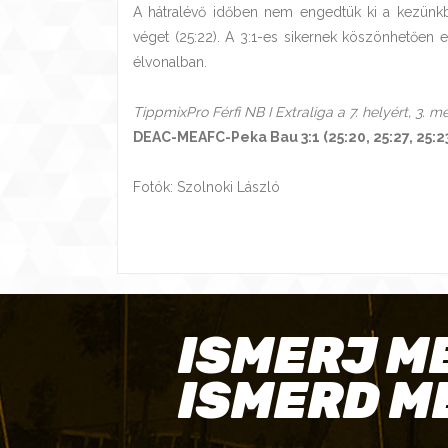
A hátralévő időben nem engedtük ki a kezünkbő
véget (25:22). A 3:1-es sikernek köszönhetően
élvonalban.
TippmixPro Férfi NB I Extraliga a 7. helyért, 3. m
DEAC-MEAFC-Peka Bau 3:1 (25:20, 25:27, 25:23
Fotók: Szolnoki László
ISMERJ M
ISMERD M