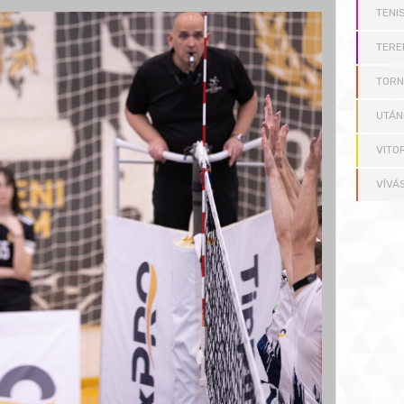
TENI
TERE
TOR
UTÁN
VITO
VÍVÁ