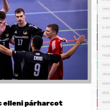
CHEE
DAR
E-SP
EGYÉ
FLOO
FRIZB
FUTS
JÉG
KEND
KÉZI
 elleni párharcot
KOS