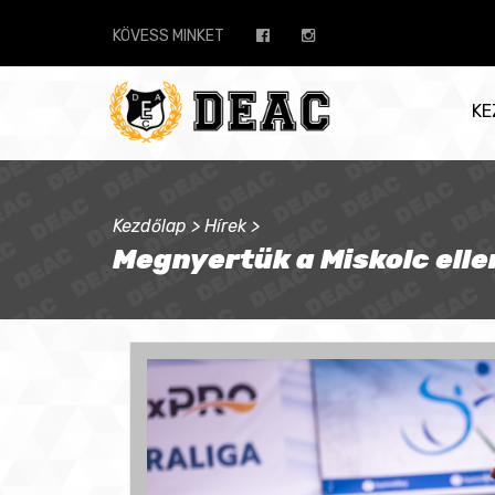
KÖVESS MINKET
KE
Kezdőlap
>
Hírek
>
Megnyertük a Miskolc elle