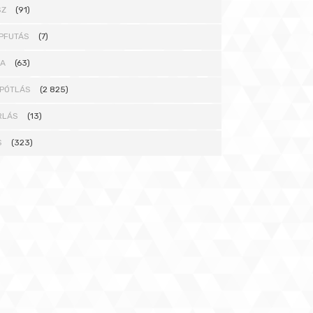
SZ
(91)
PFUTÁS
(7)
NA
(63)
PÓTLÁS
(2 825)
RLÁS
(13)
S
(323)