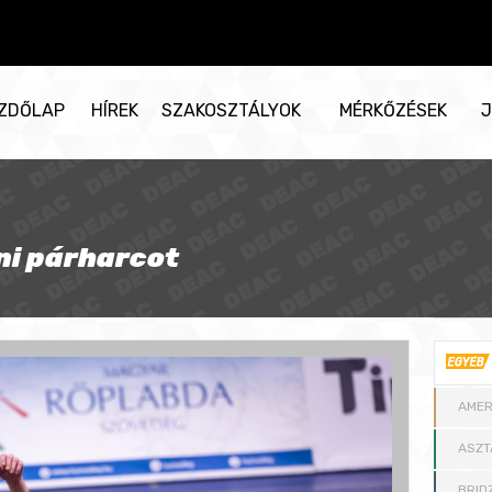
ZDŐLAP
HÍREK
SZAKOSZTÁLYOK
MÉRKŐZÉSEK
J
ni párharcot
AMER
ASZT
BRID