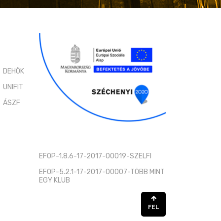
DEHÖK
UNIFIT
ÁSZF
EFOP-1.8.6-17-2017-00019-SZELFI
EFOP-5.2.1-17-2017-00007-TÖBB MINT
EGY KLUB
FEL