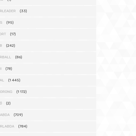
RLEADER
(33)
TS
(95)
ORT
(17)
B
(242)
RBALL
(86)
I
(78)
AL
(1 445)
KORONG
(1 172)
Ó
(2)
LABDA
(709)
ÁRLABDA
(784)