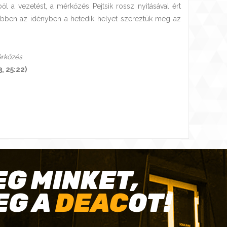
l a vezetést, a mérkőzés Pejtsik rossz nyitásával ért
 ebben az idényben a hetedik helyet szereztük meg az
érkőzés
, 25:22)
EG MINKET,
EG A
DEAC
OT!