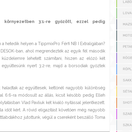
LAB
LOVA
 környezetben 3:1-re győzött, ezzel pedig
MAZS
MOT
 hetedik helyen a TippmixPro Férfi NB I Extraligában?
PETA
a DESOK-ban, ahol megrendezték az egyik fél második
RÖGB
y küzdelemre lehetett számítani, hiszen az előző két
 együttesünk nyert 3:2-re, majd a borsodiak győztek
RÖPL
SAKK
ett haladtak az együttesek, kettőnél nagyobb különbség
SÉTA
al 6:6-ra módosult az állás, kicsit később pedig Elleh
lytatásban Vlad Pavliuk két kiváló nyitással jelentkezett.
SHOT
a időt kért. A rövid eligazítást követően még nagyobb
SZAB
ettlabdákhoz jutottunk, végül a csereként beszálló Toma
SZKA