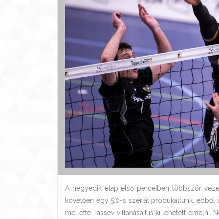
A negyedik etap első perceiben többször vezett
követően egy 5:0-s szériát produkáltunk, ebből a 
mellette Tassev villanásait is ki lehetett emelni.