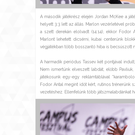
A második játékrész elején Jordan McKee a játék
helyett 3:3 lett az állás. Marlon vezérletével pró
a szett derekán elolvadt (14:14), ekkor Fodor A
Marlont lehetett dicsérni, kubai centerünk blok
végjátékban több bosszantó hiba is becsúszott nál
A harmadik periódus Tassev két pontjával indult, 
Nem ismertünk elveszett labdát, előbb Pavliuk
játékosunk egy-egy reklámtáblával “karamboloz
Fodor Antal megint időt kért, rutinos trénerünk s
vezetéshez. Ellenfelünk több játszmalabdánkat hárí