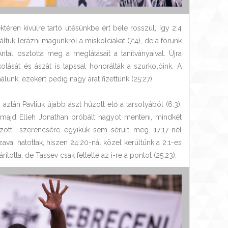
téren kívülre tartó ütésünkbe ért bele rosszul, így 2:4
báltuk lerázni magunkról a miskolciakat (7:4), de a fórunk
ntal osztotta meg a meglátásait a tanítványaival. Újra
kolását és ászát is tapssal honorálták a szurkolóink. A
unk, ezekért pedig nagy árat fizettünk (25:27).
aztán Pavliuk újabb ászt húzott elő a tarsolyából (6:3).
, majd Elleh Jonathan próbált nagyot menteni, mindkét
ott”, szerencsére egyikük sem sérült meg. 17:17-nél
zavai hatottak, hiszen 24:20-nál közel kerültünk a 2:1-es
totta, de Tassev csak feltette az i-re a pontot (25:23).